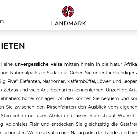
TS
MIETEN
ri eine
unvergessliche Reise
mitten hinein in die Natur Afrika
- und Nationalparks in Südafrika. Gehen Sie unter fachkundiger
ig Five”: Elefanten, Nashörner, Kaffernbüffel, Löwen und Leop
on Zebras und viele Antilopenarten kennenlernen. Unzählige Ar
liebhabers höher schlagen. All dies können Sie bequem und ko
en Sie zwischen den Pirschfahrten den Ausblick vom eigenen
en Sternenhimmel über Afrika und lassen Sie sich auf Wunsc
Koloniales Flair und entdecken Sie gleichzeitig die Gastfre
den schönsten Wildreservaten und Naturparks des Landes und bi