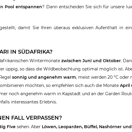
n Pool entspannen
? Dann entscheiden Sie sich für unsere lux
tellt, damit Sie Ihren überaus exklusiven Aufenthalt in eine
ARI IN SÜDAFRIKA?
dafrikanischen Wintermonate
zwischen Juni und Oktober
. Dan
ger üppig, so dass die Wildbeobachtung optimal möglich ist. Ab
 Regel
sonnig und angenehm warm
, meist werden 20 °C oder 
le kombinieren möchten, so empfehlen sich auch die Monate
April
immer noch angenehm warm in Kapstadt und an der Garden Route
falls interessantes Erlebnis.
INEN FALL VERPASSEN?
ig Five
sehen. Aber
Löwen, Leoparden, Büffel, Nashörner und