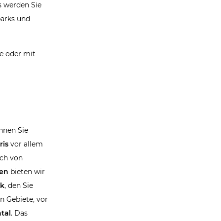
s werden Sie
parks und
ge oder mit
nnen Sie
ris
vor allem
ch von
nen
bieten wir
rk
, den Sie
n Gebiete, vor
tal
. Das