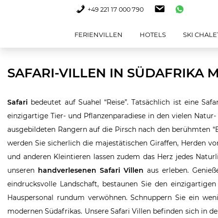
+49 221 17 000 790
FERIENVILLEN
HOTELS
SKI CHALE
SAFARI-VILLEN IN SÜDAFRIKA 
Safari
bedeutet auf Suahel “Reise”. Tatsächlich ist eine Safa
einzigartige Tier- und Pflanzenparadiese in den vielen Natur
ausgebildeten Rangern auf die Pirsch nach den berühmten “B
werden Sie sicherlich die majestätischen Giraffen, Herden v
und anderen Kleintieren lassen zudem das Herz jedes Natur
unseren
handverlesenen Safari Villen
aus erleben. Genieß
eindrucksvolle Landschaft, bestaunen Sie den einzigartig
Hauspersonal rundum verwöhnen. Schnuppern Sie ein wenig 
modernen Südafrikas. Unsere Safari Villen befinden sich in 