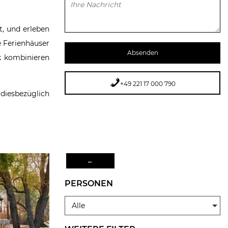
Bitte lasse dieses Feld leer.
t, und erleben
e Ferienhäuser
rk kombinieren
+49 221 17 000 790
diesbezüglich
←
PERSONEN
Alle