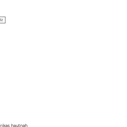
tz
rikas hautnah