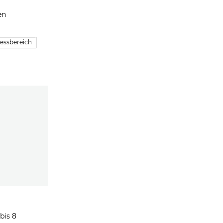
en
nessbereich
bis 8