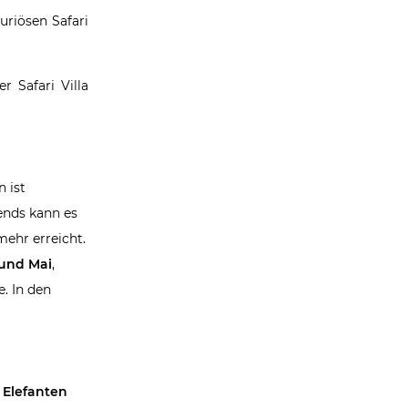
uriösen Safari
r Safari Villa
n ist
ends kann es
mehr erreicht.
 und Mai
,
. In den
 Elefanten