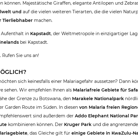
en können. Majestätische Giraffen, elegante Antilopen und Zebra
lwelt und
auf die vielen weiteren Tierarten, die die vielen Natur
r Tierliebhaber
machen.
 Aufenthalt in
Kapstadt
, der Weltmetropole in einzigartiger La
nelands
bei Kapstadt.
 Rufen Sie uns an!
MÖGLICH?
chten sich keinesfalls einer Malariagefahr aussetzen? Dann kö
ve sehen. Wir empfehlen Ihnen als
Malariafreie Gebiete für Safa
Nähe der Grenze zu Botswana, den
Marakele Nationalpark
nördli
der Garden Route im Süden. In diesen
von Malaria freien Regio
 Empfehlenswert sind außerdem der
Addo Elephant National Pa
oute
kombinieren können. Der
Kruger Park
und die angrenzende
lariagebiete
, das Gleiche gilt für
einige Gebiete in KwaZulu-Na