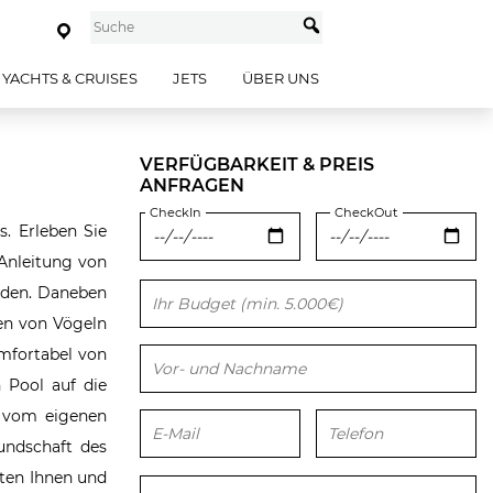
YACHTS & CRUISES
JETS
ÜBER UNS
VERFÜGBARKEIT & PREIS
ANFRAGEN
CheckIn
CheckOut
s. Erleben Sie
 Anleitung von
arden. Daneben
Bitte lasse dieses Feld leer.
ten von Vögeln
mfortabel von
 Pool auf die
h vom eigenen
undschaft des
eten Ihnen und