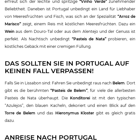
erfreut sich der leichte und spritzige
“Vinho Verde”
zunehmender
Beliebtheit. Daneben ist Portugal unbedingt ein Land für Liebhaber
von Meeresfrüchten und Fisch, was sich an der Spezialität
“Arroz de
Marisco”
zeigt, einem Reis mit köstlichen Meeresfrüchten. Dazu ein
Wein
aus dem Douro-Tal oder aus dem Alentejo und der Genuss ist
perfekt. Als Nachtisch unbedingt
“Pasteis de Nata”
probieren, ein
köstliches Gebäck mit einer cremigen Füllung.
DAS SOLLTEN SIE IN PORTUGAL AUF
KEINEN FALL VERPASSEN!
Falls Sie in Lissabon sind: Fahren Sie unbedingt raus nach
Belem
. Dort
gibt es die berühmten
“Pasteis de Belem”
, für viele die allerbesten
Pasteis de Nata überhaupt. Die
Konditorei
ist mit den typischen
“Azulejos”, den blauen Kacheln, dekoriert und einen Blick auf den
Torre de Belem
und das
Hieronymus Kloster
gibt es gleich gratis
dazu.
ANREISE NACH PORTUGAL