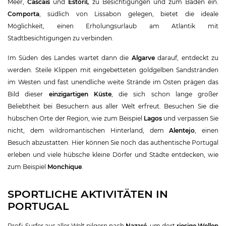
Meer,
Cascais
und
Estoril,
zu Besichtigungen und zum Baden ein.
Comporta
, südlich von Lissabon gelegen, bietet die ideale
Möglichkeit, einen Erholungsurlaub am Atlantik mit
Stadtbesichtigungen zu verbinden.
Im Süden des Landes wartet dann die
Algarve
darauf, entdeckt zu
werden. Steile Klippen mit eingebetteten goldgelben Sandstränden
im Westen und fast unendliche weite Strände im Osten prägen das
Bild dieser
einzigartigen Küste
, die sich schon lange großer
Beliebtheit bei Besuchern aus aller Welt erfreut. Besuchen Sie die
hübschen Orte der Region, wie zum Beispiel
Lagos
und verpassen Sie
nicht, dem wildromantischen Hinterland, dem
Alentejo
, einen
Besuch abzustatten. Hier können Sie noch das authentische Portugal
erleben und viele hübsche kleine Dörfer und Städte entdecken, wie
zum Beispiel
Monchique
.
SPORTLICHE AKTIVITÄTEN IN
PORTUGAL
Profi-Surfer aus aller Welt pilgern nach
Nazaré
, um dort
riesige Wellen