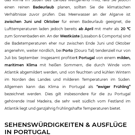
einen reinen
Badeurlaub
planen, sollten Sie die klimatischen
Verhältnisse zuvor prüfen. Das Meerwasser an der Algarve ist
zwischen Juni und Oktober
für einen Badeurlaub geeignet, die
Lufttemperaturen laden jedoch bereits
ab April
mit mehr als
20 ℃
zum Sonnenbaden ein. An der
Westküste
(Lissabon & Comporta) sind
die Badetemperaturen eher nur zwischen Ende Juni und Oktober
angenehm, weiter nördlich, bei
Porto
(Douro Tal) tendenziell nur von
Juli bis September. Insgesamt profitier
t Portugal
von einem
milden,
maritimen Klima
mit heißen Sommern, die durch Winde vom
Atlantik abgemildert werden, und von feuchten und kühlen Wintern
im Norden des Landes und milderen Temperaturen im Süden.
Allgemein kann das Klima in Portugal als
“ewiger Frühling”
bezeichnet werden. Dies gilt insbesondere für die zu Portugal
gehörende Insel Madeira, die sehr weit südlich vom Festland im
Atlantik liegt und ganzjährig frühlingshafte Temperaturen bietet.
SEHENSWÜRDIGKEITEN & AUSFLÜGE
IN PORTUGAL