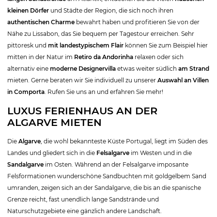
kleinen Dörfer
und Städte der Region, die sich noch ihren
authentischen Charme
bewahrt haben und profitieren Sie von der
Nähe zu Lissabon, das Sie bequem per Tagestour erreichen. Sehr
pittoresk und
mit landestypischem Flair
können Sie zum Beispiel hier
mitten in der Natur im
Retiro da Andorinha
relaxen oder sich
alternativ eine
moderne Designervilla
etwas weiter südlich
am Strand
mieten. Gerne beraten wir Sie individuell zu unserer
Auswahl an Villen
in Comporta
. Rufen Sie uns an und erfahren Sie mehr!
LUXUS FERIENHAUS AN DER
ALGARVE MIETEN
Die
Algarve
, die wohl bekannteste Küste Portugal, liegt im Süden des
Landes und gliedert sich in die
Felsalgarve
im Westen und in die
Sandalgarve
im Osten. Während an der Felsalgarve imposante
Felsformationen wunderschöne Sandbuchten mit goldgelbem Sand
umranden, zeigen sich an der Sandalgarve, die bis an die spanische
Grenze reicht, fast unendlich lange Sandstrände und
Naturschutzgebiete eine gänzlich andere Landschaft.