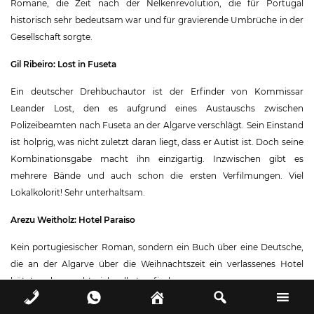
Romane, die Zeit nach der Nelkenrevolution, die für Portugal
historisch sehr bedeutsam war und für gravierende Umbrüche in der
Gesellschaft sorgte.
Gil Ribeiro: Lost in Fuseta
Ein deutscher Drehbuchautor ist der Erfinder von Kommissar
Leander Lost, den es aufgrund eines Austauschs zwischen
Polizeibeamten nach Fuseta an der Algarve verschlägt. Sein Einstand
ist holprig, was nicht zuletzt daran liegt, dass er Autist ist. Doch seine
Kombinationsgabe macht ihn einzigartig. Inzwischen gibt es
mehrere Bände und auch schon die ersten Verfilmungen. Viel
Lokalkolorit! Sehr unterhaltsam.
Arezu Weitholz: Hotel Paraiso
Kein portugiesischer Roman, sondern ein Buch über eine Deutsche,
die an der Algarve über die Weihnachtszeit ein verlassenes Hotel
hütet und versucht, sich selbst zu finden.
Damit Sie neben der passenden Lektüre auch das perfekte