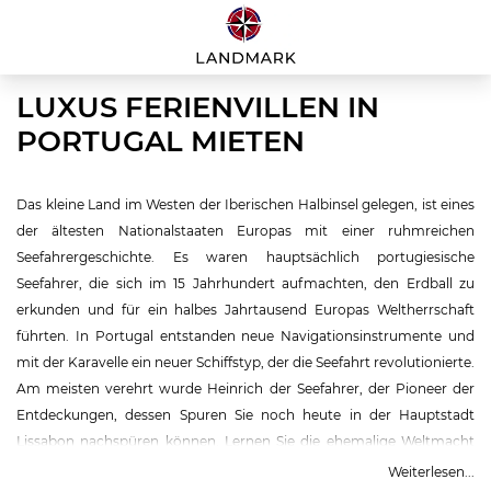
LUXUS FERIENVILLEN IN
PORTUGAL MIETEN
Das kleine Land im Westen der Iberischen Halbinsel gelegen, ist eines
der ältesten Nationalstaaten Europas mit einer ruhmreichen
Seefahrergeschichte. Es waren hauptsächlich portugiesische
Seefahrer, die sich im 15 Jahrhundert aufmachten, den Erdball zu
erkunden und für ein halbes Jahrtausend Europas Weltherrschaft
führten. In Portugal entstanden neue Navigationsinstrumente und
mit der Karavelle ein neuer Schiffstyp, der die Seefahrt revolutionierte.
Am meisten verehrt wurde Heinrich der Seefahrer, der Pioneer der
Entdeckungen, dessen Spuren Sie noch heute in der Hauptstadt
Lissabon nachspüren können. Lernen Sie die ehemalige Weltmacht
und Heimat der Seefahrer kennen! Das Urlaubsland Portugal ist eine
Weiterlesen...