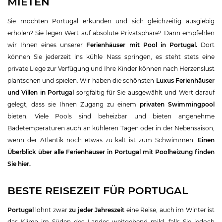
MIETEN
Sie möchten Portugal erkunden und sich gleichzeitig ausgiebig
erholen? Sie legen Wert auf absolute Privatsphäre? Dann empfehlen
wir Ihnen eines unserer
Ferienhäuser mit Pool in Portugal.
Dort
können Sie jederzeit ins kühle Nass springen, es steht stets eine
private Liege zur Verfügung und Ihre Kinder können nach Herzenslust
plantschen und spielen. Wir haben die schönsten
Luxus Ferienhäuser
und Villen in Portugal
sorgfältig für Sie ausgewählt und Wert darauf
gelegt, dass sie Ihnen Zugang zu einem
privaten Swimmingpool
bieten. Viele Pools sind beheizbar und bieten angenehme
Badetemperaturen auch an kühleren Tagen oder in der Nebensaison,
wenn der Atlantik noch etwas zu kalt ist zum Schwimmen.
Einen
Überblick über alle Ferienhäuser in Portugal mit Poolheizung finden
Sie hier.
BESTE REISEZEIT FÜR PORTUGAL
Portugal
lohnt zwar
zu jeder Jahreszeit
eine Reise, auch im Winter ist
das Klima im Süden des Landes weitgehend mild, falls Sie jedoch