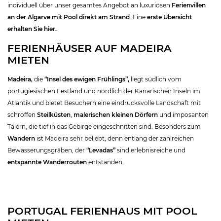
individuell über unser gesamtes Angebot an luxuriösen
Ferienvillen
an der Algarve mit Pool direkt am Strand
. Eine
erste Übersicht
erhalten Sie hier.
FERIENHÄUSER AUF MADEIRA
MIETEN
Madeira,
die
“Insel des ewigen Frühlings”,
liegt südlich vom
portugiesischen Festland und nördlich der Kanarischen Inseln im
Atlantik und bietet Besuchern eine eindrucksvolle Landschaft mit
schroffen
Steilküsten
,
malerischen kleinen Dörfern
und imposanten
Tälern, die tief in das Gebirge eingeschnitten sind. Besonders zum
Wandern
ist Madeira sehr beliebt, denn entlang der zahlreichen
Bewässerungsgräben, der
“Levadas”
sind erlebnisreiche und
entspannte Wanderrouten
entstanden.
PORTUGAL FERIENHAUS MIT POOL