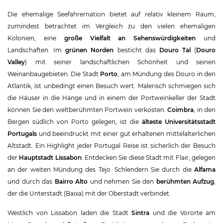
Die ehemalige Seefahrernation bietet auf relativ kleinem Raum,
zumindest betrachtet im Vergleich zu den vielen ehemaligen
Kolonien, eine
große Vielfalt an Sehenswürdigkeiten
und
Landschaften. Im
grünen Norden
besticht das
Douro Tal
(
Douro
Valley
) mit seiner landschaftlichen Schönheit und seinen
Weinanbaugebieten. Die Stadt
Porto
, am Mündung des Douro in den
Atlantik, ist unbedingt einen Besuch wert. Malerisch schmiegen sich
die Häuser in die Hänge und in einem der Portweinkeller der Stadt
können Sie den weltberühmten Portwein verkosten.
Coimbra
, in den
Bergen südlich von Porto gelegen, ist die
älteste Universitätsstadt
Portugals
und beeindruckt mit einer gut erhaltenen mittelalterlichen
Altstadt. Ein Highlight jeder Portugal Reise ist sicherlich der Besuch
der
Hauptstadt Lissabon
. Entdecken Sie diese Stadt mit Flair, gelegen
an der weiten Mündung des Tejo. Schlendern Sie durch die
Alfama
und durch das
Bairro Alto
und nehmen Sie den
berühmten Aufzug
,
der die Unterstadt (Baixa) mit der Oberstadt verbindet.
Westlich von Lissabon laden die Stadt
Sintra
und die Vororte am