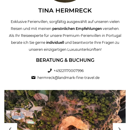
sollten schauen Sie doch auch einmal unser Programm von
TINA HERMRECK
Ferienhäusern in Spanien an. Hier bieten wir Ihnen exklusive
Ferienhäuser & Fincas auf Mallorca
&
Ibiza
an.
Exklusive Ferienvillen, sorgfältig ausgewählt auf unseren vielen
Reisen und mit meinen
persönlichen Empfehlungen
versehen.
Als Ihr Reiseexperte für unsere Premium-Ferienvillen in Portugal
berate ich Sie gerne
individuell
und beantworte Ihre Fragen zu
unseren einzigartigen Luxusunterkünften!
BERATUNG & BUCHUNG
+49221170007996
hermreck@landmark-fine-travel.de