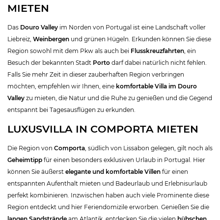
MIETEN
Das
Douro Valley
im Norden von Portugal ist eine Landschaft voller
Liebreiz,
Weinbergen
und grünen Hügeln. Erkunden können Sie diese
Region sowohl mit dem Pkw als auch bei
Flusskreuzfahrten
, ein
Besuch der bekannten Stadt
Porto
darf dabei natürlich nicht fehlen.
Falls Sie mehr Zeit in dieser zauberhaften Region verbringen
möchten, empfehlen wir Ihnen, eine
komfortable Villa im Douro
Valley
zu mieten, die Natur und die Ruhe zu genießen und die Gegend
entspannt bei Tagesausflügen zu erkunden.
LUXUSVILLA IN COMPORTA MIETEN
Die Region von
Comporta
, südlich von Lissabon gelegen, gilt noch als
Geheimtipp
für einen besonders exklusiven Urlaub in Portugal. Hier
können Sie äußerst
elegante und komfortable Villen
für einen
entspannten Aufenthalt mieten und Badeurlaub und Erlebnisurlaub
perfekt kombinieren. Inzwischen haben auch viele Prominente diese
Region entdeckt und hier Feriendomizile erworben. Genießen Sie die
langen Sandstrände
am Atlantik, entdecken Sie die vielen
hübschen