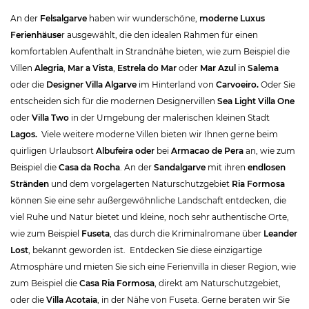
An der
Felsalgarve
haben wir wunderschöne,
moderne Luxus
Ferienhäuse
r ausgewählt, die den idealen Rahmen für einen
komfortablen Aufenthalt in Strandnähe bieten, wie zum Beispiel die
Villen
Alegria
,
Mar a Vista
,
Estrela do Mar
oder
Mar Azul
in
Salema
oder die
Designer Villa Algarve
im Hinterland von
Carvoeiro.
Oder Sie
entscheiden sich für die modernen Designervillen
Sea Light Villa One
oder
Villa Two
in der Umgebung der malerischen kleinen Stadt
Lagos.
Viele weitere moderne Villen bieten wir Ihnen gerne beim
quirligen Urlaubsort
Albufeira oder
bei
Armacao de Pera
an, wie zum
Beispiel die
Casa da Rocha
. An der
Sandalgarve
mit ihren
endlosen
Stränden
und dem vorgelagerten Naturschutzgebiet
Ria Formosa
können Sie eine sehr außergewöhnliche Landschaft entdecken, die
viel Ruhe und Natur bietet und kleine, noch sehr authentische Orte,
wie zum Beispiel
Fuseta
, das durch die Kriminalromane über
Leander
Lost
, bekannt geworden ist. Entdecken Sie diese einzigartige
Atmosphäre und mieten Sie sich eine Ferienvilla in dieser Region, wie
zum Beispiel die
Casa Ria Formosa
, direkt am Naturschutzgebiet,
oder die
Villa
Acotaia
, in der Nähe von Fuseta. Gerne beraten wir Sie