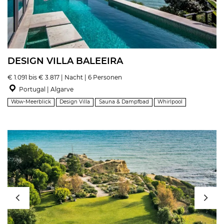
DESIGN VILLA BALEEIRA
€ 1.091 bis € 3.817 | Nacht | 6 Personen
Portugal | Algarve
Wow-Meerblick
Design Villa
Sauna & Dampfbad
Whirlpool