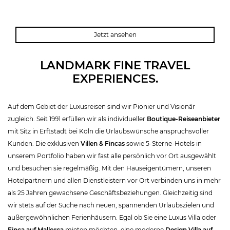
KOH SAMUI
PHUKET
Jetzt ansehen
LANDMARK FINE TRAVEL
EXPERIENCES.
Auf dem Gebiet der Luxusreisen sind wir Pionier und Visionär
zugleich. Seit 1991 erfüllen wir als individueller
Boutique-Reiseanbieter
mit Sitz in Erftstadt bei Köln die Urlaubswünsche anspruchsvoller
Kunden. Die exklusiven
Villen & Fincas
sowie 5-Sterne-Hotels in
unserem Portfolio haben wir fast alle persönlich vor Ort ausgewählt
und besuchen sie regelmäßig. Mit den Hauseigentümern, unseren
Hotelpartnern und allen Dienstleistern vor Ort verbinden uns in mehr
als 25 Jahren gewachsene Geschäftsbeziehungen. Gleichzeitig sind
wir stets auf der Suche nach neuen, spannenden Urlaubszielen und
außergewöhnlichen Ferienhäusern. Egal ob Sie eine Luxus Villa oder
Finca auf Mallorca
mieten möchten, eine moderne
Design Villa auf