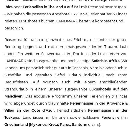
Ibiza
oder
Ferienvillen in Thailand & auf Bali
mit Personal bevorzugen
– wir haben die passenden Angebote! Exklusive Ferienhäuser & Fincas
mieten. Luxushotels buchen. LANDMARK berät Sie kompetent und
persönlich.
Reisen ist für uns ein ganzheitliches Erlebnis, das mit einer guten
Beratung beginnt und mit dem maßgeschneiderten Traumurlaub
endet. Ein weiterer Schwerpunkt im Portfolio der Luxusreisen von
LANDMARK sind ausgewählte und hochklassige
Safaris in Afrika
.Wir
kennen uns persönlich sehr gut aus in Tansania, Namibia oder auch in
Südafrika und gestalten Safari Urlaub individuell nach Ihren
Bedürfnissen. Auf Wunsch auch mit einem anschließenden
Strandurlaub in einem unserer ausgewählte
Luxushotels auf den
Malediven
. Das exklusive Programm unserer Ferienvillen & Fincas
wird abgerundet durch traumhafte
Ferienhäuser in der Provence
&
Villen an der Côte d’Azur
, herrschaftlichen
Ferienhäusern in der
Toskana
, Landhäuser in Umbrien sowie exklusive
Ferienvillen in
Griechenland (Mykonos, Kreta, Paros, Santorin
u.v.m.).