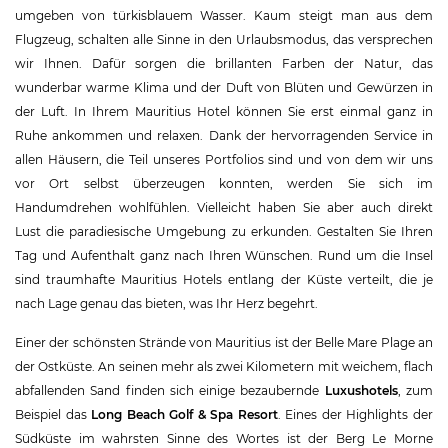
umgeben von türkisblauem Wasser. Kaum steigt man aus dem
Flugzeug, schalten alle Sinne in den Urlaubsmodus, das versprechen
wir Ihnen. Dafür sorgen die brillanten Farben der Natur, das
wunderbar warme Klima und der Duft von Blüten und Gewürzen in
der Luft. In Ihrem Mauritius Hotel können Sie erst einmal ganz in
Ruhe ankommen und relaxen. Dank der hervorragenden Service in
allen Häusern, die Teil unseres Portfolios sind und von dem wir uns
vor Ort selbst überzeugen konnten, werden Sie sich im
Handumdrehen wohlfühlen. Vielleicht haben Sie aber auch direkt
Lust die paradiesische Umgebung zu erkunden. Gestalten Sie Ihren
Tag und Aufenthalt ganz nach Ihren Wünschen. Rund um die Insel
sind traumhafte Mauritius Hotels entlang der Küste verteilt, die je
nach Lage genau das bieten, was Ihr Herz begehrt.
Einer der schönsten Strände von Mauritius ist der Belle Mare Plage an
der Ostküste. An seinen mehr als zwei Kilometern mit weichem, flach
abfallenden Sand finden sich einige bezaubernde
Luxushotels
, zum
Beispiel das
Long Beach Golf & Spa Resort
. Eines der Highlights der
Südküste im wahrsten Sinne des Wortes ist der Berg Le Morne