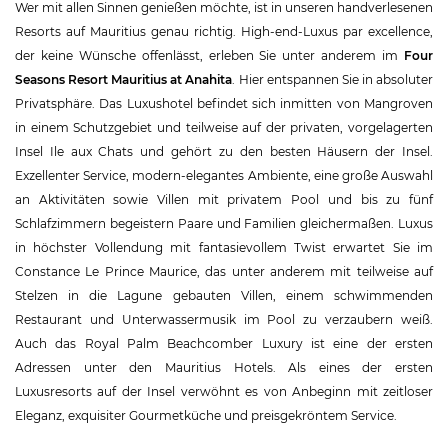
Wer mit allen Sinnen genießen möchte, ist in unseren handverlesenen
Resorts auf Mauritius genau richtig. High-end-Luxus par excellence,
der keine Wünsche offenlässt, erleben Sie unter anderem im
Four
Seasons Resort Mauritius at Anahita
. Hier entspannen Sie in absoluter
Privatsphäre. Das Luxushotel befindet sich inmitten von Mangroven
in einem Schutzgebiet und teilweise auf der privaten, vorgelagerten
Insel Ile aux Chats und gehört zu den besten Häusern der Insel.
Exzellenter Service, modern-elegantes Ambiente, eine große Auswahl
an Aktivitäten sowie Villen mit privatem Pool und bis zu fünf
Schlafzimmern begeistern Paare und Familien gleichermaßen. Luxus
in höchster Vollendung mit fantasievollem Twist erwartet Sie im
Constance Le Prince Maurice, das unter anderem mit teilweise auf
Stelzen in die Lagune gebauten Villen, einem schwimmenden
Restaurant und Unterwassermusik im Pool zu verzaubern weiß.
Auch das Royal Palm Beachcomber Luxury ist eine der ersten
Adressen unter den Mauritius Hotels. Als eines der ersten
Luxusresorts auf der Insel verwöhnt es von Anbeginn mit zeitloser
Eleganz, exquisiter Gourmetküche und preisgekröntem Service.