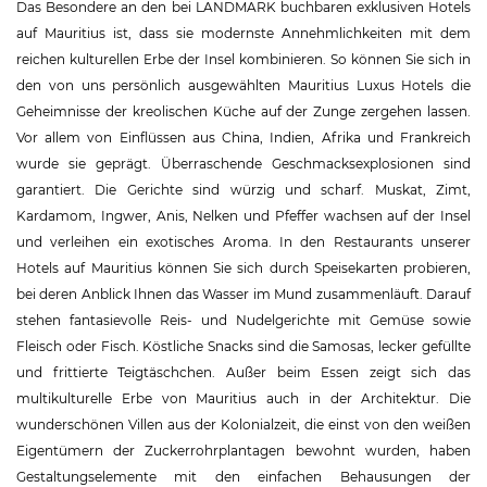
Das Besondere an den bei LANDMARK buchbaren exklusiven Hotels
auf Mauritius ist, dass sie modernste Annehmlichkeiten mit dem
reichen kulturellen Erbe der Insel kombinieren. So können Sie sich in
den von uns persönlich ausgewählten Mauritius Luxus Hotels die
Geheimnisse der kreolischen Küche auf der Zunge zergehen lassen.
Vor allem von Einflüssen aus China, Indien, Afrika und Frankreich
wurde sie geprägt. Überraschende Geschmacksexplosionen sind
garantiert. Die Gerichte sind würzig und scharf. Muskat, Zimt,
Kardamom, Ingwer, Anis, Nelken und Pfeffer wachsen auf der Insel
und verleihen ein exotisches Aroma. In den Restaurants unserer
Hotels auf Mauritius können Sie sich durch Speisekarten probieren,
bei deren Anblick Ihnen das Wasser im Mund zusammenläuft. Darauf
stehen fantasievolle Reis- und Nudelgerichte mit Gemüse sowie
Fleisch oder Fisch. Köstliche Snacks sind die Samosas, lecker gefüllte
und frittierte Teigtäschchen. Außer beim Essen zeigt sich das
multikulturelle Erbe von Mauritius auch in der Architektur. Die
wunderschönen Villen aus der Kolonialzeit, die einst von den weißen
Eigentümern der Zuckerrohrplantagen bewohnt wurden, haben
Gestaltungselemente mit den einfachen Behausungen der