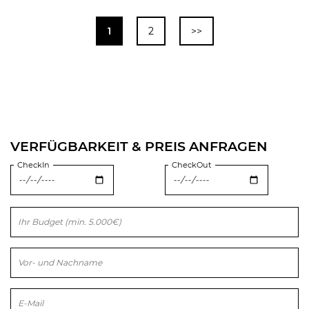
1
2
>>
VERFÜGBARKEIT & PREIS ANFRAGEN
CheckIn
CheckOut
Bitte lasse dieses Feld leer.