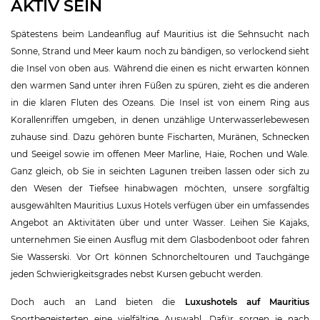
AKTIV SEIN
Spätestens beim Landeanflug auf Mauritius ist die Sehnsucht nach
Sonne, Strand und Meer kaum noch zu bändigen, so verlockend sieht
die Insel von oben aus. Während die einen es nicht erwarten können
den warmen Sand unter ihren Füßen zu spüren, zieht es die anderen
in die klaren Fluten des Ozeans. Die Insel ist von einem Ring aus
Korallenriffen umgeben, in denen unzählige Unterwasserlebewesen
zuhause sind. Dazu gehören bunte Fischarten, Muränen, Schnecken
und Seeigel sowie im offenen Meer Marline, Haie, Rochen und Wale.
Ganz gleich, ob Sie in seichten Lagunen treiben lassen oder sich zu
den Wesen der Tiefsee hinabwagen möchten, unsere sorgfältig
ausgewählten Mauritius Luxus Hotels verfügen über ein umfassendes
Angebot an Aktivitäten über und unter Wasser. Leihen Sie Kajaks,
unternehmen Sie einen Ausflug mit dem Glasbodenboot oder fahren
Sie Wasserski. Vor Ort können Schnorcheltouren und Tauchgänge
jeden Schwierigkeitsgrades nebst Kursen gebucht werden.
Doch auch an Land bieten die
Luxushotels auf Mauritius
Sportbegeisterten eine vielfältige Auswahl. Dafür sorgen je nach