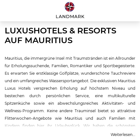
LUXUSHOTELS & RESORTS
AUF MAURITIUS
Mauritius, die immergrüne Insel mit Traumstränden ist ein Allrounder
für Erholungssuchende, Familien, Romantiker und Sportbegeisterte.
Es erwarten Sie erstklassige Golfplätze, wunderschöne Tauchreviere
und ein umfangreiches Wassersportangebot. Die exklusiven Mauritius
Luxus Hotels versprechen Erholung auf höchstem Niveau und
bestechen durch persönlichen Service, eine multikulturelle
Spitzenküche sowie ein abwechslungsreiches Aktivitäten- und
Wellness-Programm. Keine andere Trauminsel bietet so attraktive
Flitterwochen-Angebote wie Mauritius und auch Familien mit
Kindern finden hier ihr Urlaubsglück. Wir haben die schönsten
Resorts auf Mauritius für Sie ausgewählt und beraten Sie gerne
Weiterlesen...