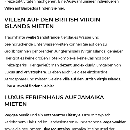
Freizeitaktivitäten nachgehen. Eine
Auswahl unserer individuellen
Villen auf Barbados finden Sie hier.
VILLEN AUF DEN BRITISH VIRGIN
ISLANDS MIETEN
Traumhafte
weiße Sandstrände
, tiefblaues Wasser und
beeindruckende Unterwasserwelten können Sie auf den zu
Großbritannien gehörenden Jungferninseln (Virgin Islands) genießen.
Hier gibt es keine großen Hotelkomplexe, keine Casinos oder
Freizeitparks. Hier genießt man
dezent und exklusiv,
umgeben von
Luxus und Privatsphäre.
Erleben auch Sie diese einzigartige
Atmosphäre und mieten Sie eine
Villa auf den British Virgin Islands.
Eine Auswahl finden Sie hier.
LUXUS FERIENHAUS AUF JAMAIKA
MIETEN
Reggae Musik
und ein
entspannter Lifestyle.
Orte mit typisch
karibischem Flair und im Landesinneren wunderschöne
Regenwälder
sowie die berühmten
Blue Mountains
. Jamaika ist eine Insel der