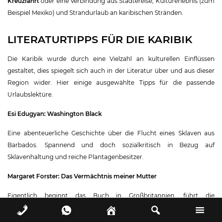
Kreuzfahrt
oder eine Verbindung aus Städtereise, Kulturerlebnis (zum
Beispiel Mexiko) und Strandurlaub an karibischen Stränden.
LITERATURTIPPS FÜR DIE KARIBIK
Die Karibik wurde durch eine Vielzahl an kulturellen Einflüssen
gestaltet, dies spiegelt sich auch in der Literatur über und aus dieser
Region wider. Hier einige ausgewählte Tipps für die passende
Urlaubslektüre.
Esi Edugyan: Washington Black
Eine abenteuerliche Geschichte über die Flucht eines Sklaven aus
Barbados. Spannend und doch sozialkritisch in Bezug auf
Sklavenhaltung und reiche Plantagenbesitzer.
Margaret Forster: Das Vermächtnis meiner Mutter
Eigentlich beginnt das Buch in Großbritannien, führt die
Protagonistin auf der Suche nach Spuren ihrer Mutter dann auf die
Grenadinen, auf die malerische kleine Insel Bequia.