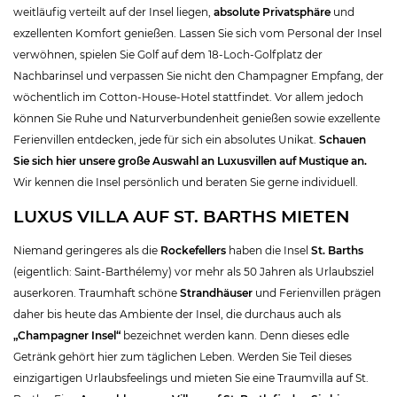
weitläufig verteilt auf der Insel liegen,
absolute Privatsphäre
und
exzellenten Komfort genießen. Lassen Sie sich vom Personal der Insel
verwöhnen, spielen Sie Golf auf dem 18-Loch-Golfplatz der
Nachbarinsel und verpassen Sie nicht den Champagner Empfang, der
wöchentlich im Cotton-House-Hotel stattfindet. Vor allem jedoch
können Sie Ruhe und Naturverbundenheit genießen sowie exzellente
Ferienvillen entdecken, jede für sich ein absolutes Unikat.
Schauen
Sie sich hier unsere große Auswahl an Luxusvillen auf Mustique an.
Wir kennen die Insel persönlich und beraten Sie gerne individuell.
LUXUS VILLA AUF ST. BARTHS MIETEN
Niemand geringeres als die
Rockefellers
haben die Insel
St. Barths
(eigentlich: Saint-Barthélemy) vor mehr als 50 Jahren als Urlaubsziel
auserkoren. Traumhaft schöne
Strandhäuser
und Ferienvillen prägen
daher bis heute das Ambiente der Insel, die durchaus auch als
„Champagner Insel“
bezeichnet werden kann. Denn dieses edle
Getränk gehört hier zum täglichen Leben. Werden Sie Teil dieses
einzigartigen Urlaubsfeelings und mieten Sie eine Traumvilla auf St.