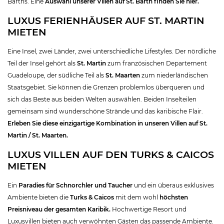
Barths. Eine
Auswahl unserer Villen auf St. Barth finden Sie hier.
LUXUS FERIENHÄUSER AUF ST. MARTIN
MIETEN
Eine Insel, zwei Länder, zwei unterschiedliche Lifestyles. Der nördliche
Teil der Insel gehört als
St. Martin
zum französischen Departement
Guadeloupe, der südliche Teil als
St. Maarten
zum niederländischen
Staatsgebiet. Sie können die Grenzen problemlos überqueren und
sich das Beste aus beiden Welten auswählen. Beiden Inselteilen
gemeinsam sind wunderschöne Strände und das karibische Flair.
Erleben Sie diese einzigartige Kombination in unseren Villen auf St.
Martin / St.
Maarten.
LUXUS VILLEN AUF DEN TURKS & CAICOS
MIETEN
Ein
Paradies für Schnorchler und Taucher
und ein überaus exklusives
Ambiente bieten die
Turks & Caicos
mit dem wohl
höchsten
Preisniveau der gesamten Karibik.
Hochwertige Resort und
Luxusvillen bieten auch verwöhnten Gästen das passende Ambiente.