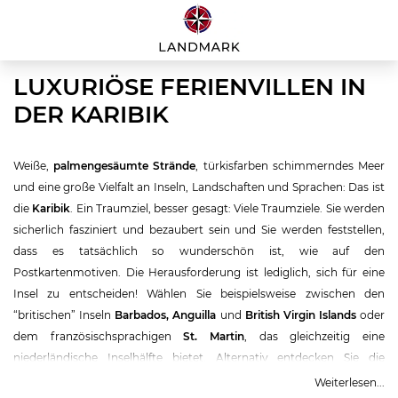
LUXURIÖSE FERIENVILLEN IN
DER KARIBIK
Weiße,
palmengesäumte Strände
, türkisfarben schimmerndes Meer
und eine große Vielfalt an Inseln, Landschaften und Sprachen: Das ist
die
Karibik
. Ein Traumziel, besser gesagt: Viele Traumziele. Sie werden
sicherlich fasziniert und bezaubert sein und Sie werden feststellen,
dass es tatsächlich so wunderschön ist, wie auf den
Postkartenmotiven. Die Herausforderung ist lediglich, sich für eine
Insel zu entscheiden! Wählen Sie beispielsweise zwischen den
“britischen” Inseln
Barbados
,
Anguilla
und
British Virgin Islands
oder
dem französischsprachigen
St. Martin
, das gleichzeitig eine
niederländische Inselhälfte bietet. Alternativ entdecken Sie die
exklusiven Inseln der internationalen Prominenz, wie zum Beispiel
St.
Weiterlesen...