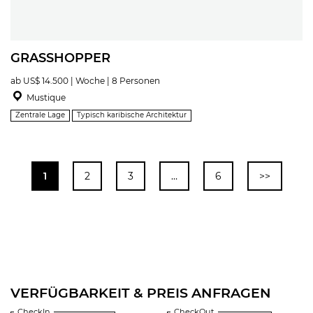
GRASSHOPPER
ab US$ 14.500 | Woche | 8 Personen
Mustique
Zentrale Lage
Typisch karibische Architektur
1
2
3
…
6
>>
VERFÜGBARKEIT & PREIS ANFRAGEN
CheckIn
CheckOut