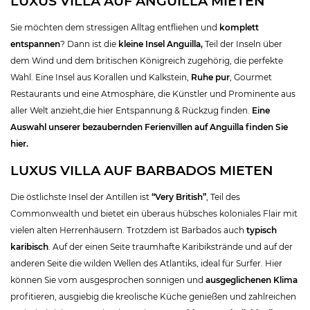
LUXUS VILLA AUF ANGUILLA MIETEN
Sie möchten dem stressigen Alltag entfliehen und
komplett
entspannen
? Dann ist die
kleine Insel Anguilla,
Teil der Inseln über
dem Wind und dem britischen Königreich zugehörig, die perfekte
Wahl. Eine Insel aus Korallen und Kalkstein,
Ruhe pur
, Gourmet
Restaurants und eine Atmosphäre, die Künstler und Prominente aus
aller Welt anzieht,die hier Entspannung & Rückzug finden.
Eine
Auswahl unserer bezaubernden Ferienvillen auf Anguilla finden Sie
hier.
LUXUS VILLA AUF BARBADOS MIETEN
Die östlichste Insel der Antillen ist
“Very British”
, Teil des
Commonwealth und bietet ein überaus hübsches koloniales Flair mit
vielen alten Herrenhäusern. Trotzdem ist Barbados auch
typisch
karibisch
. Auf der einen Seite traumhafte Karibikstrände und auf der
anderen Seite die wilden Wellen des Atlantiks, ideal für Surfer. Hier
können Sie vom ausgesprochen sonnigen und
ausgeglichenen Klima
profitieren, ausgiebig die kreolische Küche genießen und zahlreichen