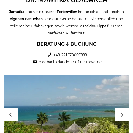
DR. MARTINA GLADBACH
interessieren Sie sich auch für unsere
luxuriösen Ferienvillen auf der
Privatinsel Mustique?
Jamaika
und viele unserer
Ferienvillen
kenne ich aus zahlreichen
eigenen Besuchen
sehr gut. Gerne berate ich Sie persönlich und
Interessante Fakten und Informationen zum Reiseziel Jamaika finden
teile meine Erfahrungen sowie wertvolle
Insider-Tipps
für Ihren
Sie in unserem
Reiseführer
.
perfekten Aufenthalt.
BERATUNG & BUCHUNG
+49-221-170007999
gladbach@landmark-fine-travel.de