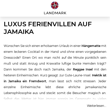
LUXUS FERIENVILLEN AUF
JAMAIKA
Wünschen Sie sich einen erholsamen Urlaub in einer
Hängematte
mit
einem leckeren Cocktail in der Hand und ohne einen vorgegebenen
Dresscode? Einen Ort wo man nicht auf die Minute pünktlich sein
muß und statt Anzug und Krawatte luftige bunte Hemden trägt?
Dann kommen Sie doch nach Jamaika, der
Reggae Insel
mit den
heiteren Einheimischen. Kurz gesagt: zur Gute-Laune-Insel.
Hektik ist
in Jamaika ein Fremdwort
, man lässt sich nicht stressen. Jeder
einzelne Einheimische lebt diese ehrliche jamaikanische
Lebensphilosophie aus und steckt somit die Besucher magisch an.
Selbst das Wetter ist hier immer sonnig im Gegensatz zu vielen
anderen Karibikinseln, wo es öfters einmal regnet. Ewiger Sommer
Weiterlesen...