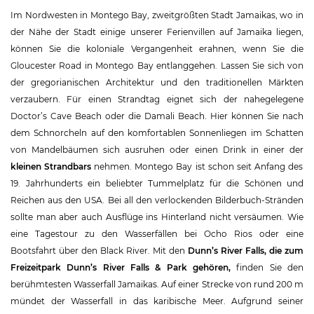
Im Nordwesten in Montego Bay, zweitgrößten Stadt Jamaikas, wo in
der Nähe der Stadt einige unserer Ferienvillen auf Jamaika liegen,
können Sie die koloniale Vergangenheit erahnen, wenn Sie die
Gloucester Road in Montego Bay entlanggehen. Lassen Sie sich von
der gregorianischen Architektur und den traditionellen Märkten
verzaubern. Für einen Strandtag eignet sich der nahegelegene
Doctor’s Cave Beach oder die Damali Beach. Hier können Sie nach
dem Schnorcheln auf den komfortablen Sonnenliegen im Schatten
von Mandelbäumen sich ausruhen oder einen Drink in einer der
kleinen Strandbars
nehmen. Montego Bay ist schon seit Anfang des
19. Jahrhunderts ein beliebter Tummelplatz für die Schönen und
Reichen aus den USA. Bei all den verlockenden Bilderbuch-Stränden
sollte man aber auch Ausflüge ins Hinterland nicht versäumen. Wie
eine Tagestour zu den Wasserfällen bei Ocho Rios oder eine
Bootsfahrt über den Black River. Mit den
Dunn’s River Falls
, die zum
Freizeitpark Dunn’s River Falls & Park gehören,
finden Sie den
berühmtesten Wasserfall Jamaikas. Auf einer Strecke von rund 200 m
mündet der Wasserfall in das karibische Meer. Aufgrund seiner