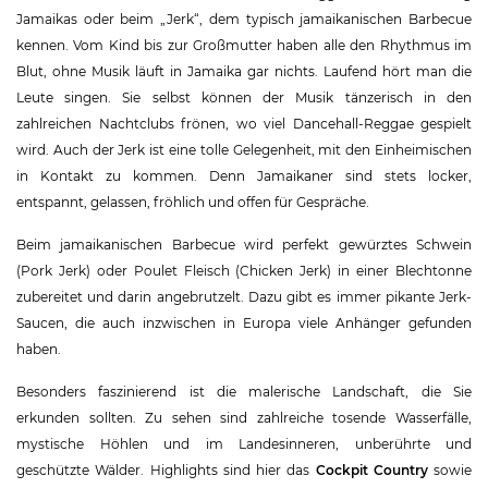
Jamaikas oder beim „Jerk“, dem typisch jamaikanischen Barbecue
kennen. Vom Kind bis zur Großmutter haben alle den Rhythmus im
Blut, ohne Musik läuft in Jamaika gar nichts. Laufend hört man die
Leute singen. Sie selbst können der Musik tänzerisch in den
zahlreichen Nachtclubs frönen, wo viel Dancehall-Reggae gespielt
wird. Auch der Jerk ist eine tolle Gelegenheit, mit den Einheimischen
in Kontakt zu kommen. Denn Jamaikaner sind stets locker,
entspannt, gelassen, fröhlich und offen für Gespräche.
Beim jamaikanischen Barbecue wird perfekt gewürztes Schwein
(Pork Jerk) oder Poulet Fleisch (Chicken Jerk) in einer Blechtonne
zubereitet und darin angebrutzelt. Dazu gibt es immer pikante Jerk-
Saucen, die auch inzwischen in Europa viele Anhänger gefunden
haben.
Besonders faszinierend ist die malerische Landschaft, die Sie
erkunden sollten. Zu sehen sind zahlreiche tosende Wasserfälle,
mystische Höhlen und im Landesinneren, unberührte und
geschützte Wälder. Highlights sind hier das
Cockpit Country
sowie