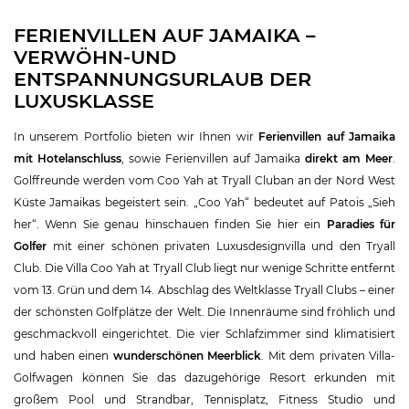
FERIENVILLEN AUF JAMAIKA –
VERWÖHN-UND
ENTSPANNUNGSURLAUB DER
LUXUSKLASSE
In unserem Portfolio bieten wir Ihnen wir
Ferienvillen auf Jamaika
mit Hotelanschluss
, sowie Ferienvillen auf Jamaika
direkt am Meer
.
Golffreunde werden vom Coo Yah at Tryall Cluban an der Nord West
Küste Jamaikas begeistert sein. „Coo Yah“ bedeutet auf Patois „Sieh
her“. Wenn Sie genau hinschauen finden Sie hier ein
Paradies für
Golfer
mit einer schönen privaten Luxusdesignvilla und den Tryall
Club. Die Villa Coo Yah at Tryall Club liegt nur wenige Schritte entfernt
vom 13. Grün und dem 14. Abschlag des Weltklasse Tryall Clubs – einer
der schönsten Golfplätze der Welt. Die Innenräume sind fröhlich und
geschmackvoll eingerichtet. Die vier Schlafzimmer sind klimatisiert
und haben einen
wunderschönen Meerblick
. Mit dem privaten Villa-
Golfwagen können Sie das dazugehörige Resort erkunden mit
großem Pool und Strandbar, Tennisplatz, Fitness Studio und