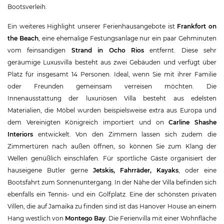
Bootsverleih.
Ein weiteres Highlight unserer Ferienhausangebote ist
Frankfort on
the Beach
, eine ehemalige Festungsanlage nur ein paar Gehminuten
vom feinsandigen
Strand in Ocho Rios
entfernt. Diese sehr
geräumige Luxusvilla besteht aus zwei Gebäuden und verfügt über
Platz für insgesamt 14 Personen. Ideal, wenn Sie mit ihrer Familie
oder Freunden gemeinsam verreisen möchten. Die
Innenausstattung der luxuriösen Villa besteht aus edelsten
Materialien, die Möbel wurden beispielsweise extra aus Europa und
dem Vereinigten Königreich importiert und on
Carline Shashe
Interiors
entwickelt. Von den Zimmern lassen sich zudem die
Zimmertüren nach außen öffnen, so können Sie zum Klang der
Wellen genüßlich einschlafen. Für sportliche Gäste organisiert der
hauseigene Butler gerne
Jetskis, Fahrräder, Kayaks
, oder eine
Bootsfahrt zum Sonnenuntergang. In der Nähe der Villa befinden sich
ebenfalls ein Tennis- und ein Golfplatz. Eine der schönsten privaten
Villen, die auf Jamaika zu finden sind ist das Hanover House an einem
Hang westlich von
Montego Bay
. Die Ferienvilla mit einer Wohnfläche