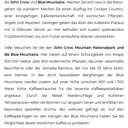
die
John Crow
und
Blue Mountains
. Machen Sie sich raus in die Natur,
gehen Sie wandern! Machen Sie einen Ausflug ins Cockpit Country,
einer einzigartigen Kalksteinlandschaft mit exotischen Pflanzen,
Vögeln und Reptilien. Geologen geben das Alter des Kalkstein Plataus
mit 12 Millionen Jahren an. Hier befinden sich zudem spektakuläre
Tropfsteinhöhlen, wo sich früher entlaufene Sklaven versteckten.
Oder besuchen Sie die den
John Crow Mountain Nationalpark
und
die Blue Mountains.
Hier haben auf einem Schutzgebiet von knapp
200.000 Hektar über 800 endemische Pflanzen, darunter riesenhafte
Baumfarne oder der Jamaika-Bambus, der nur alle 33 Jahre blüht,
eine Heimat. In den dicht bewaldeten Berghängen der Blue
Mountains werden zudem auf einer Höhe zwischen 900 und 1.700
Meter Höhe Kaffeesträucher für die teuerste Kaffeespezialitäten
angebaut. Durch die Nebel, Niederschläge und kühleren
Temperaturen reifen die Bohnen nur langsam heran und entfalten ein
besonders spezielles Aroma, das weltweit gefragt ist. Auf den
Kaffeeplantagen an den Hängen der Blue Mountains haben Sie die
Möglichkeit diesen köstlichen Kaffee zu probieren.