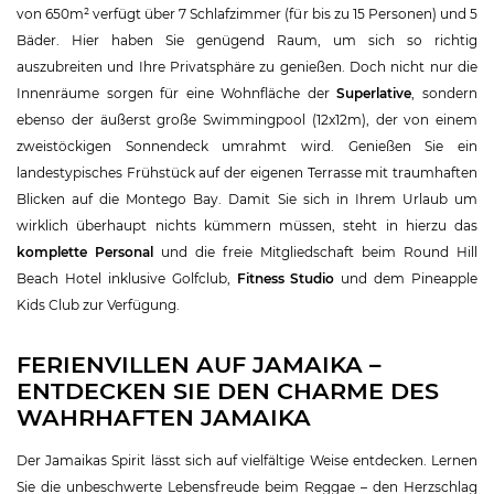
von 650m² verfügt über 7 Schlafzimmer (für bis zu 15 Personen) und 5
Bäder. Hier haben Sie genügend Raum, um sich so richtig
auszubreiten und Ihre Privatsphäre zu genießen. Doch nicht nur die
Innenräume sorgen für eine Wohnfläche der
Superlative
, sondern
ebenso der äußerst große Swimmingpool (12x12m), der von einem
zweistöckigen Sonnendeck umrahmt wird. Genießen Sie ein
landestypisches Frühstück auf der eigenen Terrasse mit traumhaften
Blicken auf die Montego Bay. Damit Sie sich in Ihrem Urlaub um
wirklich überhaupt nichts kümmern müssen, steht in hierzu das
komplette Personal
und die freie Mitgliedschaft beim Round Hill
Beach Hotel inklusive Golfclub,
Fitness Studio
und dem Pineapple
Kids Club zur Verfügung.
FERIENVILLEN AUF JAMAIKA –
ENTDECKEN SIE DEN CHARME DES
WAHRHAFTEN JAMAIKA
Der Jamaikas Spirit lässt sich auf vielfältige Weise entdecken. Lernen
Sie die unbeschwerte Lebensfreude beim Reggae – den Herzschlag