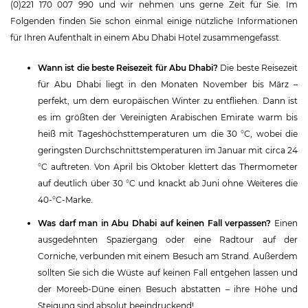
(0)221 170 007 990 und wir nehmen uns gerne Zeit für Sie. Im
Folgenden finden Sie schon einmal einige nützliche Informationen
für Ihren Aufenthalt in einem Abu Dhabi Hotel zusammengefasst.
Wann ist die beste Reisezeit für Abu Dhabi?
Die beste Reisezeit
für Abu Dhabi liegt in den Monaten November bis März –
perfekt, um dem europäischen Winter zu entfliehen. Dann ist
es im größten der Vereinigten Arabischen Emirate warm bis
heiß mit Tageshöchsttemperaturen um die 30 °C, wobei die
geringsten Durchschnittstemperaturen im Januar mit circa 24
°C auftreten. Von April bis Oktober klettert das Thermometer
auf deutlich über 30 °C und knackt ab Juni ohne Weiteres die
40-°C-Marke.
Was darf man in Abu Dhabi auf keinen Fall verpassen?
Einen
ausgedehnten Spaziergang oder eine Radtour auf der
Corniche, verbunden mit einem Besuch am Strand. Außerdem
sollten Sie sich die Wüste auf keinen Fall entgehen lassen und
der Moreeb-Düne einen Besuch abstatten – ihre Höhe und
Steigung sind absolut beeindruckend!