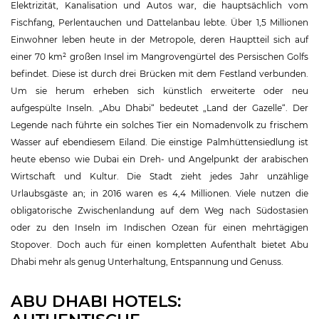
Elektrizität, Kanalisation und Autos war, die hauptsächlich vom
Fischfang, Perlentauchen und Dattelanbau lebte. Über 1,5 Millionen
Einwohner leben heute in der Metropole, deren Hauptteil sich auf
einer 70 km² großen Insel im Mangrovengürtel des Persischen Golfs
befindet. Diese ist durch drei Brücken mit dem Festland verbunden.
Um sie herum erheben sich künstlich erweiterte oder neu
aufgespülte Inseln. „Abu Dhabi“ bedeutet „Land der Gazelle“. Der
Legende nach führte ein solches Tier ein Nomadenvolk zu frischem
Wasser auf ebendiesem Eiland. Die einstige Palmhüttensiedlung ist
heute ebenso wie Dubai ein Dreh- und Angelpunkt der arabischen
Wirtschaft und Kultur. Die Stadt zieht jedes Jahr unzählige
Urlaubsgäste an; in 2016 waren es 4,4 Millionen. Viele nutzen die
obligatorische Zwischenlandung auf dem Weg nach Südostasien
oder zu den Inseln im Indischen Ozean für einen mehrtägigen
Stopover. Doch auch für einen kompletten Aufenthalt bietet Abu
Dhabi mehr als genug Unterhaltung, Entspannung und Genuss.
ABU DHABI HOTELS: