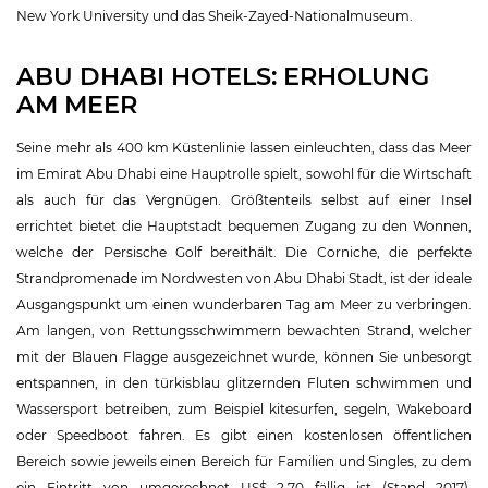
New York University und das Sheik-Zayed-Nationalmuseum.
ABU DHABI HOTELS: ERHOLUNG
AM MEER
Seine mehr als 400 km Küstenlinie lassen einleuchten, dass das Meer
im Emirat Abu Dhabi eine Hauptrolle spielt, sowohl für die Wirtschaft
als auch für das Vergnügen. Größtenteils selbst auf einer Insel
errichtet bietet die Hauptstadt bequemen Zugang zu den Wonnen,
welche der Persische Golf bereithält. Die Corniche, die perfekte
Strandpromenade im Nordwesten von Abu Dhabi Stadt, ist der ideale
Ausgangspunkt um einen wunderbaren Tag am Meer zu verbringen.
Am langen, von Rettungsschwimmern bewachten Strand, welcher
mit der Blauen Flagge ausgezeichnet wurde, können Sie unbesorgt
entspannen, in den türkisblau glitzernden Fluten schwimmen und
Wassersport betreiben, zum Beispiel kitesurfen, segeln, Wakeboard
oder Speedboot fahren. Es gibt einen kostenlosen öffentlichen
Bereich sowie jeweils einen Bereich für Familien und Singles, zu dem
ein Eintritt von umgerechnet US$ 2,70 fällig ist (Stand 2017).