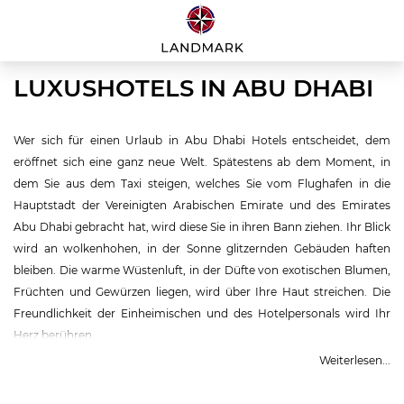
LUXUSHOTELS IN ABU DHABI
Wer sich für einen Urlaub in Abu Dhabi Hotels entscheidet, dem
eröffnet sich eine ganz neue Welt. Spätestens ab dem Moment, in
dem Sie aus dem Taxi steigen, welches Sie vom Flughafen in die
Hauptstadt der Vereinigten Arabischen Emirate und des Emirates
Abu Dhabi gebracht hat, wird diese Sie in ihren Bann ziehen. Ihr Blick
wird an wolkenhohen, in der Sonne glitzernden Gebäuden haften
bleiben. Die warme Wüstenluft, in der Düfte von exotischen Blumen,
Früchten und Gewürzen liegen, wird über Ihre Haut streichen. Die
Freundlichkeit der Einheimischen und des Hotelpersonals wird Ihr
Herz berühren.
Weiterlesen...
Neben seinem Nachbarn Dubai kann sich das Emirat Abu Dhabi mit
einer Fülle an Kultur, Geschichte und Genüssen sehen lassen. Die