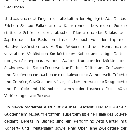
Bint Saud, Jebel Hafeet und Hili mit Gräbern, Festungen und
Siedlungen.
Und das sind noch längst nicht alle kulturellen Highlights Abu Dhabis.
Erleben Sie die Falknerei und Kamelrennen, bewundern Sie die
stattliche Schönheit der arabischen Pferde und der Salukis, den
Jagdhunden der Beduinen. Lassen Sie sich von den filigranen
Handwerkskünsten des Al-Sadu-Webens und der Hennamalerei
verzaubern. Verköstigen Sie köstlichen Kaffee und saftige Datteln
dort, wo Sie angebaut werden. Auf den traditionellen Märkten, den
Souks, erwartet Sie ein Feuerwerk an Farben, Düften und Geräuschen
und Sie können eintauchen in eine kulinarische Wunderwelt: Früchte
und Gemüse, Gewürze und Nüsse, köstlich-aromatische Reisgerichte
und Eintöpfe mit Hühnchen, Lamm oder frischem Fisch, süße
Verführungen wie Baklava…
Ein Mekka moderner Kultur ist die Insel Saadiyat. Hier soll 2017 ein
Guggenheim Museum eröffnen, außerdem ist eine Filiale des Louvre
geplant. Bereits in Betrieb sind ein Performing Arts Center mit
Konzert- und Theatersälen sowie einer Oper, eine Zweigstelle der