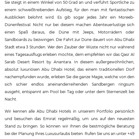
Sie steigt in einem Winkel von 50 Grad an und verführt Sportliche zu
einem schweißtreibenden Aufstieg, für den man mit fantastischen
Ausblicken belohnt wird. Es gib sogar jedes Jahr ein Moreeb-
Dünenfestival. Nicht nur bei diesem machen Abenteuerlustige sich
einen Spaß daraus, die Düne mit Jeeps, Motorrädern oder
Sandboards zu bezwingen. Die Fahrt zur Düne dauert von Abu Dhabi
Stadt etwa 3 Stunden. Wer den Zauber der Wüste nicht nur während
eines Tagesausflugs erleben möchte, dem empfehlen wir das Qasr Al
Sarab Desert Resort by Anantara. In diesem außergewöhnlichen,
absolut luxuriösen Abu Dhabi Hotel, das einem traditionellen Dorf
nachempfunden wurde, erleben Sie die ganze Magie, welche von den
sich schier endlos aneinanderreihenden Sandbergen ringsum
ausgeht, entspannt am Pool bei Tag oder unter dem Sternenzelt bei
Nacht.
Wir kennen alle Abu Dhabi Hotels in unserem Portfolio persönlich
und besuchen das Emirat regelmäßig, um uns auf den neuesten
Stand zu bringen. So können wir Ihnen die bestmögliche Beratung
bei der Planung Ihres Luxusurlaubs bieten. Rufen Sie uns an unter +49