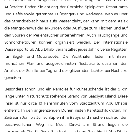
Außerdem finden Sie entlang der Corniche Spielplätze, Restaurants
und Cafés sowie getrennte Fußgänger- und Radwege. Wen es über
das Strandgebiet hinaus aufs Wasser zieht, der kann mit dem Kajak
die Mangrovenwälder erkunden oder Ausflüge zum Fischen und auf
den Spuren der Perlentaucher unternehmen. Auch Tauchgänge und
Schnorcheltouren können organisiert werden. Der Internationale
Wassersportclub Abu Dhabi veranstaltet jedes Jahr diverse Regatten
für Segel- und Motorboote. Die Yachthäfen laden mit ihrem
mondänen Flair und ausgezeichneten Restaurants dazu ein den
Anblick der Schiffe bei Tag und der glitzernden Lichter bei Nacht zu
genießen.
Besonders schön und ein Paradies für Ruhesuchende ist der 9 km
lange unter Naturschutz stehende Strand von Saadiyat Island. Diese
Insel ist nur circa 10 Fahrminuten vom Stadtzentrum Abu Dhabis
entfernt. In den angrenzenden Dünen nisten Karettschildkröten. Im
Zeitraum Juni bis Juli schlüpfen ihre Babys und machen sich auf den
beschwerlichen Weg ins Meer. Direkt am Strand liegen die
Luxushotels The St. Regis Saadiyat Island und Park Hyatt Abu Dhabi