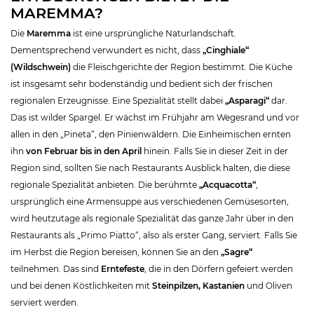
MAREMMA?
Die
Maremma
ist eine ursprüngliche Naturlandschaft.
Dementsprechend verwundert es nicht, dass
„Cinghiale“
(Wildschwein)
die Fleischgerichte der Region bestimmt. Die Küche
ist insgesamt sehr bodenständig und bedient sich der frischen
regionalen Erzeugnisse. Eine Spezialität stellt dabei
„Asparagi“
dar.
Das ist wilder Spargel. Er wächst im Frühjahr am Wegesrand und vor
allen in den „Pineta“, den Pinienwäldern. Die Einheimischen ernten
ihn
von Februar bis in den April
hinein. Falls Sie in dieser Zeit in der
Region sind, sollten Sie nach Restaurants Ausblick halten, die diese
regionale Spezialität anbieten. Die berühmte
„Acquacotta“
,
ursprünglich eine Armensuppe aus verschiedenen Gemüsesorten,
wird heutzutage als regionale Spezialität das ganze Jahr über in den
Restaurants als „Primo Piatto“, also als erster Gang, serviert. Falls Sie
im Herbst die Region bereisen, können Sie an den
„Sagre“
teilnehmen. Das sind
Erntefeste
, die in den Dörfern gefeiert werden
und bei denen Köstlichkeiten mit
Steinpilzen, Kastanien
und Oliven
serviert werden.