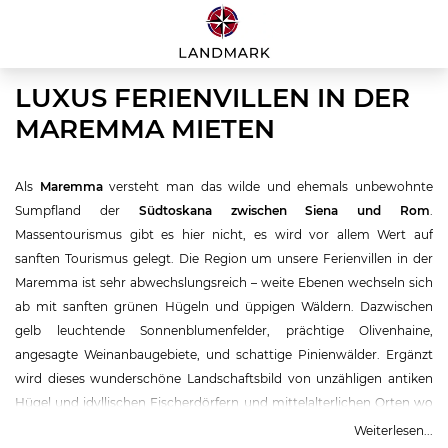
LUXUS FERIENVILLEN IN DER
MAREMMA MIETEN
Als
Maremma
versteht man das wilde und ehemals unbewohnte
Sumpfland der
Südtoskana zwischen Siena und Rom
.
Massentourismus gibt es hier nicht, es wird vor allem Wert auf
sanften Tourismus gelegt. Die Region um unsere Ferienvillen in der
Maremma ist sehr abwechslungsreich – weite Ebenen wechseln sich
ab mit sanften grünen Hügeln und üppigen Wäldern. Dazwischen
gelb leuchtende Sonnenblumenfelder, prächtige Olivenhaine,
angesagte Weinanbaugebiete, und schattige Pinienwälder. Ergänzt
wird dieses wunderschöne Landschaftsbild von unzähligen antiken
Hügel und idyllischen Fischerdörfern und mittelalterlichen Orten wo
die Zeit stillzustehen scheint. Vor allem das Wilde und Ursprüngliche
Weiterlesen...