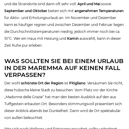
und die Strandorte sind dann oft sehr voll.
April und Mai
sowie
September und Oktober
bieten sich mit
angenehmen Temperaturen
für Aktiv- und Erholungsurlaub an. Im November und Dezember
kann es häufiger regnen und zwischen Dezember und Februar liegen
die Durchschnittstemperaturen niedrig, jedoch immer noch bei ca.
10°C. Wer ein Haus mit Heizung und
Kamin
auswählt, kann in dieser
Zeit Ruhe pur erleben.
WAS SOLLTEN SIE BEI EINEM URLAUB
IN DER MAREMMA AUF KEINEN FALL
VERPASSEN?
Der wohl
schönste Ort der Region
ist
Pitigliano
. Versäumen Sie nicht,
diese hübsche kleine Stadt zu besuchen. Vom Platz vor der Kirche
„Madonne delle Grazie“ hat man den besten Ausblick auf den aus
Tuffgestein erbauten Ort. Besonders stimmungsvoll präsentiert sich
dieser Anblick abends bei Dunkelheit: Dann wird de Ort spektakulär
von außen beleuchtet.
Wer sich nach Wellness und Entspannung sehnt, sollte unbedingt