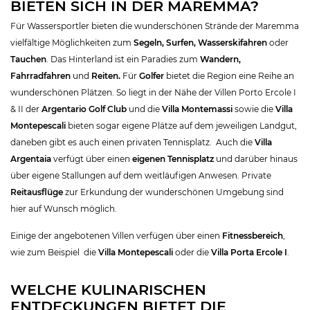
BIETEN SICH IN DER MAREMMA?
Für Wassersportler bieten die wunderschönen Strände der Maremma
vielfältige Möglichkeiten zum
Segeln, Surfen, Wasserskifahren
oder
Tauchen
. Das Hinterland ist ein Paradies zum
Wandern,
Fahrradfahren
und
Reiten.
Für
Golfer
bietet die Region eine Reihe an
wunderschönen Plätzen. So liegt in der Nähe der Villen Porto Ercole I
& II der
Argentario Golf Club
und die
Villa Montemassi
sowie die
Villa
Montepescali
bieten sogar eigene Plätze auf dem jeweiligen Landgut,
daneben gibt es auch einen privaten Tennisplatz. Auch die
Villa
Argentaia
verfügt über einen
eigenen Tennisplatz
und darüber hinaus
über eigene Stallungen auf dem weitläufigen Anwesen. Private
Reitausflüge
zur Erkundung der wunderschönen Umgebung sind
hier auf Wunsch möglich.
Einige der angebotenen Villen verfügen über einen
Fitnessbereich
,
wie zum Beispiel die
Villa Montepescali
oder die
Villa Porta Ercole I
.
WELCHE KULINARISCHEN
ENTDECKUNGEN BIETET DIE