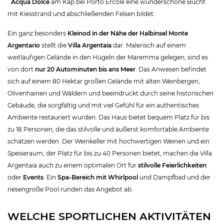
´Acqua Dolce
am Kap bei Porto Ercole eine wunderschöne Bucht
mit Kiesstrand und abschließenden Felsen bildet.
Ein ganz besonders
Kleinod in der Nähe der Halbinsel Monte
Argentario
stellt die
Villa Argentaia
dar. Malerisch auf einem
weitläufigen Gelände in den Hügeln der Maremma gelegen, sind es
von dort
nur 20 Autominuten bis ans Meer
. Das Anwesen befindet
sich auf einem 80 Hektar großen Gelände mit alten Weinbergen,
Olivenhainen und Wäldern und beeindruckt durch seine historischen
Gebäude, die sorgfältig und mit viel Gefühl für ein authentisches
Ambiente restauriert wurden. Das Haus bietet bequem Platz für bis
zu 18 Personen, die das stilvolle und äußerst komfortable Ambiente
schätzen werden. Der Weinkeller mit hochwertigen Weinen und ein
Speiseraum, der Platz für bis zu 40 Personen bietet, machen die Villa
Argentaia auch zu einem optimalen Ort für
stilvolle Feierlichkeiten
oder
Events
. Ein
Spa-Bereich mit Whirlpool
und Dampfbad und der
riesengroße Pool runden das Angebot ab.
WELCHE SPORTLICHEN AKTIVITÄTEN