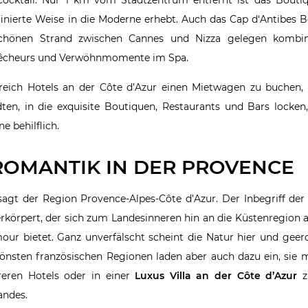
finierte Weise in die Moderne erhebt. Auch das Cap d‘Antibes B
schönen Strand zwischen Cannes und Nizza gelegen kombin
 Pêcheurs und Verwöhnmomente im Spa.
reich Hotels an der Côte d’Azur einen Mietwagen zu buchen, 
en, in die exquisite Boutiquen, Restaurants und Bars locken,
e behilflich.
ROMANTIK IN DER PROVENCE
esagt der Region Provence-Alpes-Côte d’Azur. Der Inbegriff der
verkörpert, der sich zum Landesinneren hin an die Küstenregion 
 bietet. Ganz unverfälscht scheint die Natur hier und geerd
önsten französischen Regionen laden aber auch dazu ein, sie m
eren Hotels oder in einer
Luxus Villa an der Côte d’Azur
z
andes.