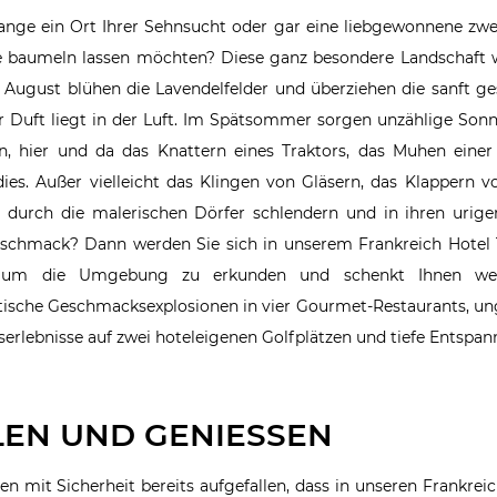
 lange ein Ort Ihrer Sehnsucht oder gar eine liebgewonnene zwe
le baumeln lassen möchten? Diese ganz besondere Landschaft wi
te August blühen die Lavendelfelder und überziehen die sanft 
er Duft liegt in der Luft. Im Spätsommer sorgen unzählige So
en, hier und da das Knattern eines Traktors, das Muhen eine
es. Außer vielleicht das Klingen von Gläsern, das Klappern v
durch die malerischen Dörfer schlendern und in ihren urige
schmack? Dann werden Sie sich in unserem Frankreich Hotel 
, um die Umgebung zu erkunden und schenkt Ihnen wei
tische Geschmacksexplosionen in vier Gourmet-Restaurants, un
gserlebnisse auf zwei hoteleigenen Golfplätzen und tiefe Entspa
EN UND GENIESSEN
en mit Sicherheit bereits aufgefallen, dass in unseren Frankrei