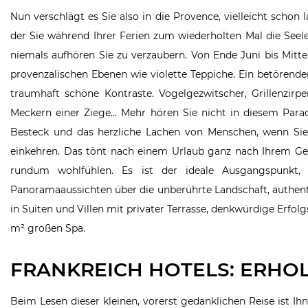
Nun verschlägt es Sie also in die Provence, vielleicht schon
der Sie während Ihrer Ferien zum wiederholten Mal die See
niemals aufhören Sie zu verzaubern. Von Ende Juni bis Mit
provenzalischen Ebenen wie violette Teppiche. Ein betörend
traumhaft schöne Kontraste. Vogelgezwitscher, Grillenzirp
Meckern einer Ziege… Mehr hören Sie nicht in diesem Paradi
Besteck und das herzliche Lachen von Menschen, wenn Sie 
einkehren. Das tönt nach einem Urlaub ganz nach Ihrem Ge
rundum wohlfühlen. Es ist der ideale Ausgangspunkt
Panoramaaussichten über die unberührte Landschaft, authen
in Suiten und Villen mit privater Terrasse, denkwürdige Erfol
m² großen Spa.
FRANKREICH HOTELS: ERHOL
Beim Lesen dieser kleinen, vorerst gedanklichen Reise ist Ihn