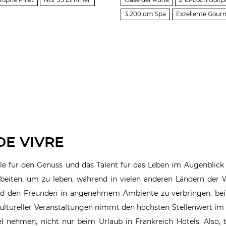
Oase der Ruhe
2 18-Loch Golfp
tophe Pillet
Nur 33 Zimmer
3.200 qm Spa
Exzellente Gour
DE VIVRE
le für den Genuss und das Talent für das Leben im Augenblick 
eiten, um zu leben, während in vielen anderen Ländern der W
 und den Freunden in angenehmem Ambiente zu verbringen, be
ultureller Veranstaltungen nimmt den höchsten Stellenwert im 
iel nehmen, nicht nur beim Urlaub in Frankreich Hotels. Also, 