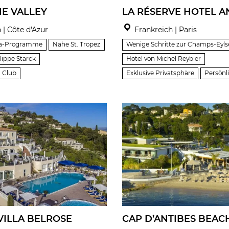
HE VALLEY
LA RÉSERVE HOTEL A
 | Côte d'Azur
Frankreich | Paris
Spa-Programme
Nahe St. Tropez
Wenige Schritte zur Champs-Eyls
lippe Starck
Hotel von Michel Reybier
 Club
Exklusive Privatsphäre
Persönl
VILLA BELROSE
CAP D’ANTIBES BEAC