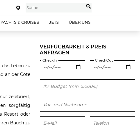
YACHTS & CRUISES
JETS
ÜBER UNS
VERFÜGBARKEIT & PREIS
ANFRAGEN
CheckIn
CheckOut
t das Leben zu
nd an der Cote
Bitte lasse dieses Feld leer.
ur zelebriert,
en sorgfältig
s Resort oder
 Ihren Bauch zu