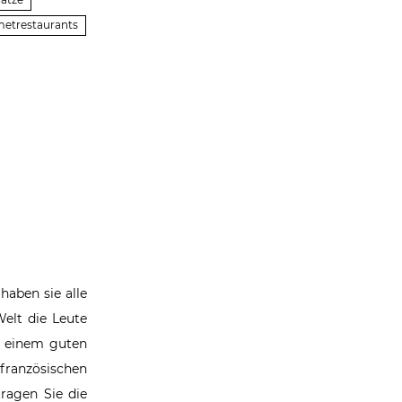
lätze
metrestaurants
haben sie alle
elt die Leute
i einem guten
französischen
tragen Sie die