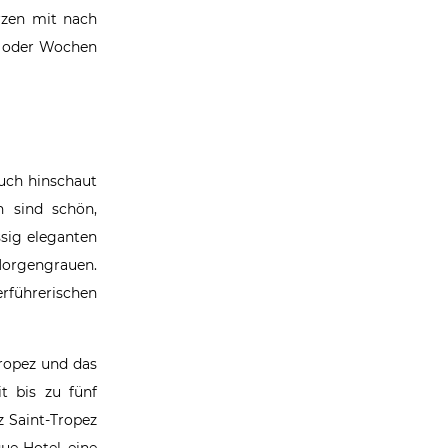
rzen mit nach
e oder Wochen
uch hinschaut
n sind schön,
sig eleganten
 Morgengrauen.
rführerischen
Tropez und das
t bis zu fünf
z Saint-Tropez
ue-Hotel eine