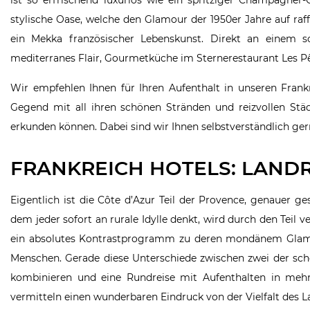
stylische Oase, welche den Glamour der 1950er Jahre auf raf
ein Mekka französischer Lebenskunst. Direkt an einem 
mediterranes Flair, Gourmetküche im Sternerestaurant Les
Wir empfehlen Ihnen für Ihren Aufenthalt in unseren Frank
Gegend mit all ihren schönen Stränden und reizvollen Städt
erkunden können. Dabei sind wir Ihnen selbstverständlich gern
FRANKREICH HOTELS: LAND
Eigentlich ist die Côte d’Azur Teil der Provence, genauer g
dem jeder sofort an rurale Idylle denkt, wird durch den Teil 
ein absolutes Kontrastprogramm zu deren mondänem Glamour
Menschen. Gerade diese Unterschiede zwischen zwei der sch
kombinieren und eine Rundreise mit Aufenthalten in mehr
vermitteln einen wunderbaren Eindruck von der Vielfalt des L