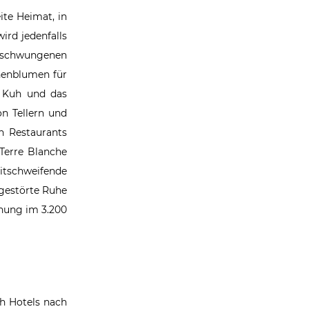
ite Heimat, in
rd jedenfalls
geschwungenen
nnenblumen für
r Kuh und das
on Tellern und
n Restaurants
Terre Blanche
tschweifende
gestörte Ruhe
nnung im 3.200
ch Hotels nach