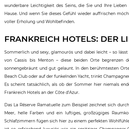
wunderbare Leichtigkeit des Seins, die Sie und Ihre Liebe
Hause. Und wenn Sie dieses Gefühl wieder auffrischen möch
voller Erholung und Wohlbefinden.
FRANKREICH HOTELS: DER L
Sommerlich und sexy, glamourös und dabei leicht – so läss
von Cassis bis Menton – diese beiden Orte begrenzen de
sonnengebräunt und gut gelaunt. In den berühmtesten Orte
Beach Club oder auf der funkelnden Yacht, trinkt Champagner
Es scheint tatsächlich, als ob der Sommer hier niemals en
Frankreich Hotels an der Côte d’Azur.
Das La Réserve Ramatuelle zum Beispiel zeichnet sich durch
Meer, helle Farben und ein luftiges, großzügiges Raumko
Schlafzimmern fügen sich hier zu einem perfekten Wohlfühle
ist so erfrischend luxuriös wie ein spritziger Champagner