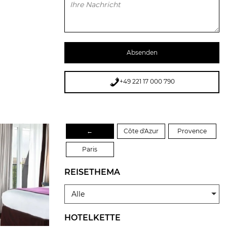
Bitte lasse dieses Feld leer.
+49 221 17 000 790
←
Côte d'Azur
Provence
Paris
REISETHEMA
Alle
HOTELKETTE