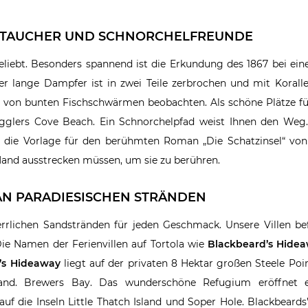
ÜR TAUCHER UND SCHNORCHELFREUNDE
beliebt. Besonders spannend ist die Erkundung des 1867 bei e
r lange Dampfer ist in zwei Teile zerbrochen und mit Korall
 von bunten Fischschwärmen beobachten. Als
schöne Plätze f
glers Cove Beach. Ein Schnorchelpfad weist Ihnen den Weg. 
als die Vorlage für den berühmten Roman „Die Schatzinsel“ vo
e Hand ausstrecken müssen, um sie zu berühren.
 AN PARADIESISCHEN STRÄNDEN
herrlichen Sandstränden für jeden Geschmack. Unsere Villen be
Die Namen der Ferienvillen auf Tortola wie
Blackbeard’s Hide
’s Hideaway
liegt auf der privaten 8 Hektar großen Steele Poin
and. Brewers Bay. Das wunderschöne Refugium eröffnet e
uf die Inseln Little Thatch Island und Soper Hole. Blackbeards