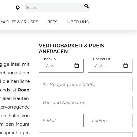
YACHTS & CRUISES
JETS
ÜBER UNS
VERFÜGBARKEIT & PREIS
ANFRAGEN
CheckIn
CheckOut
gige Insel mit
hebung ist der
die herrliche
Bitte lasse dieses Feld leer.
lands ist
Road
ialen Bauten,
hervorragende
ine Fülle von
 um den Mount
enprächtigen