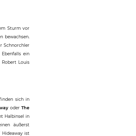
inem Sturm vor
en bewachsen.
ür Schnorchler
Ebenfalls ein
n Robert Louis
finden sich in
away
oder
The
t Halbinsel in
inen äußerst
’ Hideaway ist