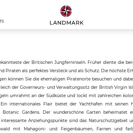
TS
kannteste der Britischen Jungferninseln. Früher diente die ber
 Piraten als perfektes Versteck und als Schutz. Die höchste Er
n können Sie die ehemaligen Piratenorte besuchen und dabei 
eich der Governeurs- und Verwaltungssitz der British Virgin Is
geln umrahmt an der Südküste und lockt mit zahlreichen kolon
n internationales Flair bietet der Yachthafen mit seinen 
l Botanic Gardens. Der wunderschöne Garten beheimatet e
e interessante Anziehungspunkte sind das Naturschutzgebiet
nwald mit Mahagoni- und Feigenbäumen, Farnen und farb