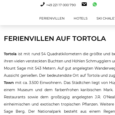
+49 221 17 000 790
FERIENVILLEN
HOTELS
SKI CHALE
FERIENVILLEN AUF TORTOLA
Tortola
ist mit rund 54 Quadratkilometern die größte und be
ihren vielen versteckten Buchten und Höhlen Schmugglern und
Mount Sage mit 543 Metern. Auf gut angelegten Wanderwege
Aussicht genießen. Der bedeutendste Ort auf Tortola und zugl
Town
mit ca. 3.500 Einwohnern. Das Städtchen liegt von Hü
einem Museum und dem farbenfrohen karibischen Mark. Ei
Restaurants sowie dem großzügig angelegten J.R. O’Nea
einheimischen und exotischen tropischen Pflanzen. Weiter
Sage Berg. Der Nationalpark besteht aus einem Rege