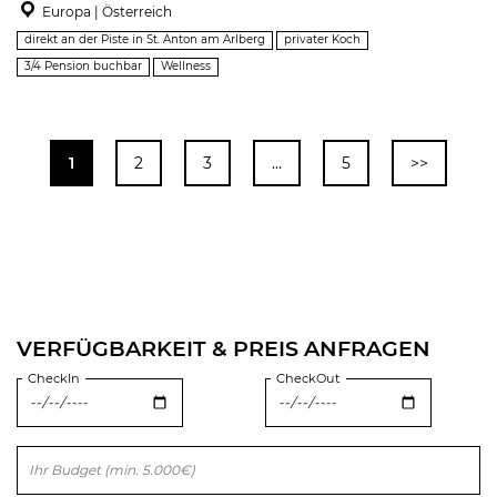
Europa | Österreich
direkt an der Piste in St. Anton am Arlberg
privater Koch
3/4 Pension buchbar
Wellness
1
2
3
…
5
>>
VERFÜGBARKEIT & PREIS ANFRAGEN
CheckIn
CheckOut
Bitte lasse dieses Feld leer.