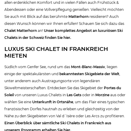
allen erdenklichen Komfort und in vielen Fällen auch Frühstück &
Abendessen oder eine Vollverpflegung genießen. Vielleicht möchten
Sie auch mit Blick auf das berühmte
Matterhorn
residieren? Auch
diesen Wunsch können wir Ihnen erfüllen! Schauen Sie sich dazu das
Chalet Matterhorn
an!
Unser komplettes Angebot an luxuriösen Ski
Chalets in der Schweiz finden Sie hier.
LUXUS SKI CHALET IN FRANKREICH
MIETEN
Südlich vom Genfer See, rund um das
Mont-Blanc-Massiv
, liegen
einige der spektakulärsten und
bekanntesten Skigebiete der Welt
,
unter anderem auch Austragungsorte von legendären
Skiweltmeisterschaften. Entdecken Sie das Skigebiet der
Portes du
Soleil
von unseren Luxus Chalets in
Les Gets
oder in
Morzine
aus oder
wählen Sie eine
Unterkunft in Ortsnähe
, um das Flair eines typischen
französischen Dorfes hautnah zu erleben und gleichzeitig von der
Nähe zu den Skigebieten von Val d´Isère oder Les Arcs zu profitieren.
Einen Überblick über sämtliche Ski Chalets in Frankreich aus
unserem Programm erhalten Sie hier.