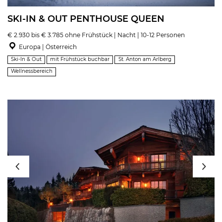
SKI-IN & OUT PENTHOUSE QUEEN
€ 2.930 bis € 3.785 ohne Frühstück | Nacht | 10-12 Personen
Europa | Österreich
Ski-In & Out
mit Frühstück buchbar
St. Anton am Arlberg
Wellnessbereich