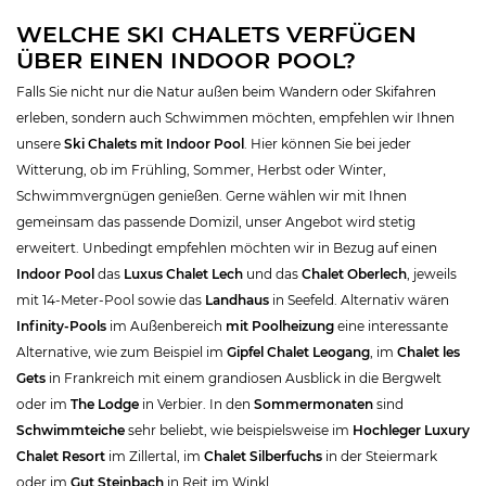
WELCHE SKI CHALETS VERFÜGEN
ÜBER EINEN INDOOR POOL?
Falls Sie nicht nur die Natur außen beim Wandern oder Skifahren
erleben, sondern auch Schwimmen möchten, empfehlen wir Ihnen
unsere
Ski Chalets mit Indoor Pool
. Hier können Sie bei jeder
Witterung, ob im Frühling, Sommer, Herbst oder Winter,
Schwimmvergnügen genießen. Gerne wählen wir mit Ihnen
gemeinsam das passende Domizil, unser Angebot wird stetig
erweitert. Unbedingt empfehlen möchten wir in Bezug auf einen
Indoor Pool
das
Luxus Chalet Lech
und das
Chalet Oberlech
, jeweils
mit 14-Meter-Pool sowie das
Landhaus
in Seefeld. Alternativ wären
Infinity-Pools
im Außenbereich
mit Poolheizung
eine interessante
Alternative, wie zum Beispiel im
Gipfel Chalet Leogang
, im
Chalet les
Gets
in Frankreich mit einem grandiosen Ausblick in die Bergwelt
oder im
The Lodge
in Verbier. In den
Sommermonaten
sind
Schwimmteiche
sehr beliebt, wie beispielsweise im
Hochleger Luxury
Chalet Resort
im Zillertal, im
Chalet Silberfuchs
in der Steiermark
oder im
Gut Steinbach
in Reit im Winkl.