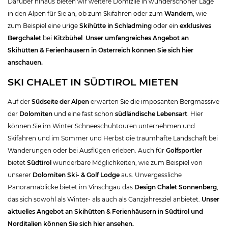
Darüber hinaus bieten wir weitere Domizile in wunderschöner Lage
in den Alpen für Sie an, ob zum Skifahren oder zum
Wandern
, wie
zum Beispiel eine urige
Skihütte
in Schladming
oder ein
exklusives
Bergchalet
bei
Kitzbühel
.
Unser umfangreiches Angebot an
Skihütten & Ferienhäusern in Österreich können Sie sich hier
anschauen.
SKI CHALET IN SÜDTIROL MIETEN
Auf der
Südseite der Alpen
erwarten Sie die imposanten Bergmassive
der
Dolomiten
und eine fast schon
südländische Lebensart
. Hier
können Sie im Winter Schneeschuhtouren unternehmen und
Skifahren und im Sommer und Herbst die traumhafte Landschaft bei
Wanderungen oder bei Ausflügen erleben. Auch für
Golfsportler
bietet
Südtirol
wunderbare Möglichkeiten, wie zum Beispiel von
unserer
Dolomiten Ski- & Golf Lodge
aus. Unvergessliche
Panoramablicke bietet im Vinschgau das
Design Chalet Sonnenberg
,
das sich sowohl als Winter- als auch als Ganzjahresziel anbietet.
Unser
aktuelles Angebot an Skihütten & Ferienhäusern in Südtirol und
Norditalien können Sie sich hier ansehen.