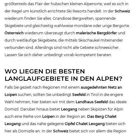
größtenteils das Flair der hübschen kleinen Alpenorte, weil es sich in
der Regel um künstlich errichtete Ski Resorts handelt. In der
Schweiz
wiederum finden Sie alles: Grandiose Bergwelten, spannende
Skigebiete und gleichzeitig wahlweise mondäne oder urige Bergorte.
Österreich
wiederum überzeugt durch
malerische Bergdörfer
und
durch weitläufige Skigebiete, die mittels Skischaukel miteinander
verbunden sind. Allerdings sind nicht alle Gebiete schneesicher.
Lassen Sie sich daher unbedingt vorab kompetent beraten.
WO LIEGEN DIE BESTEN
LANGLAUFGEBIETE IN DEN ALPEN?
Falls Sie gezielt nach Regionen mit einem
ausgedehnten Netz an
Loipen
suchen, sollten Sie unbedingt
Seefeld
in Tirol in die engere
Wahl nehmen, hier bieten wir mit dem
Landhaus Seefeld
das ideale
Domizil. Darüber hinaus bietet
Leogang
neben Skipisten für Alpin
auch eine Reihe von
Loipen
in der Region an.
Das
Berg Chalet
Leogang
und das nahe gelegene
Gipfel Chalet Leogang
bieten sich
hier als Domizile an. In der
Schweiz
bietet sich vor allem die Region