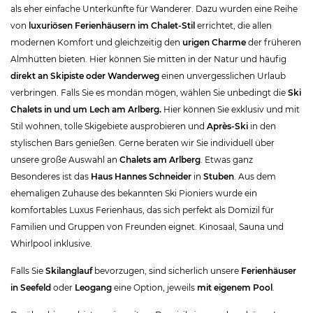
als eher einfache Unterkünfte für Wanderer. Dazu wurden eine Reihe
von
luxuriösen Ferienhäusern im Chalet-Stil
errichtet, die allen
modernen Komfort und gleichzeitig den
urigen Charme
der früheren
Almhütten bieten. Hier können Sie mitten in der Natur und häufig
direkt an Skipiste oder Wanderweg
einen unvergesslichen Urlaub
verbringen. Falls Sie es mondän mögen, wählen Sie unbedingt die
Ski
Chalets in und um
Lech am Arlberg
.
Hier können Sie exklusiv und mit
Stil wohnen, tolle Skigebiete ausprobieren und
Après-Ski
in den
stylischen Bars genießen. Gerne beraten wir Sie individuell über
unsere große Auswahl an
Chalets am Arlberg
. Etwas ganz
Besonderes ist das
Haus Hannes Schneider
in
Stuben
. Aus dem
ehemaligen Zuhause des bekannten Ski Pioniers wurde ein
komfortables Luxus Ferienhaus, das sich perfekt als Domizil für
Familien und Gruppen von Freunden eignet. Kinosaal, Sauna und
Whirlpool inklusive.
Falls Sie
Skilanglauf
bevorzugen, sind sicherlich unsere
Ferienhäuser
in
Seefeld
oder
Leogang
eine Option, jeweils
mit eigenem Pool
.