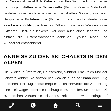
der Genuss ist perfekt! In
Österreich
sollten Sie unbedingt auf einer
der
urigen Hütten
eine
Jausenplatte
(Brot & Käse & Aufschnitt)
bestellen oder auch eine der schmackhaften Suppen, wie zum
Beispiel eine
Frittatensuppe
(Brühe mit Pfannkuchenstreifen oder
eine
Leberknödelsuppe
. Ideal als Mittagsimbiss beim Wandern oder
Skifahren! Dazu ein leckeres Bier oder auch einen Jagertee und
einfach die Hüttenatmosphäre genießen. Typisch Alpen und
wunderbar entspannend.
ANREISE ZU DEN SKI CHALETS IN DEN
ALPEN
Die Skiorte in Österreich, Deutschland, Südtirol, Frankreich und der
Schweiz können Sie sowohl per
Pkw
als auch per
Bahn
oder
Flug
erreichen. Bei Fluganreise empfiehlt sich entweder die Anmietung
eines Leihwagens oder die Buchung eines Transfers, um Ihr Domizil
zu erreichen. Achten Sie bei Anreise mit dem Pkw unbedingt auf
Winterreifen und auf die Mitnahme von Schneeketten, dies ist in
einigen Regionen und zu bestimmten Jahreszeiten Pflicht. Die