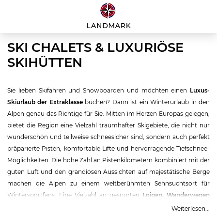
SKI CHALETS & LUXURIÖSE
SKIHÜTTEN
Sie lieben Skifahren und Snowboarden und möchten einen
Luxus-
Skiurlaub der Extraklasse
buchen? Dann ist ein Winterurlaub in den
Alpen genau das Richtige für Sie. Mitten im Herzen Europas gelegen,
bietet die Region eine Vielzahl traumhafter Skigebiete, die nicht nur
wunderschön und teilweise schneesicher sind, sondern auch perfekt
präparierte Pisten, komfortable Lifte und hervorragende Tiefschnee-
Möglichkeiten. Die hohe Zahl an Pistenkilometern kombiniert mit der
guten Luft und den grandiosen Aussichten auf majestätische Berge
machen die Alpen zu einem weltberühmten Sehnsuchtsort für
Wintersportfans. Eine Vielzahl an gespurten
Loipen, Wanderwegen
und Rodelpisten ergänzen das Angebot und bieten der ganzen
Weiterlesen...