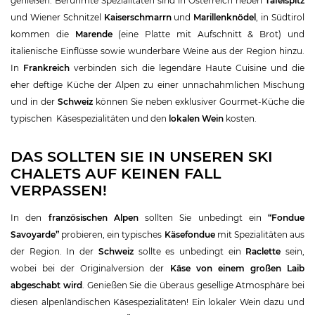
genießen. Berühmte Spezialitäten sind in Österreich neben
Tafelspitz
und Wiener Schnitzel
Kaiserschmarrn
und
Marillenknödel
, in Südtirol
kommen die
Marende
(eine Platte mit Aufschnitt & Brot) und
italienische Einflüsse sowie wunderbare Weine aus der Region hinzu.
In
Frankreich
verbinden sich die legendäre Haute Cuisine und die
eher deftige Küche der Alpen zu einer unnachahmlichen Mischung
und in der
Schweiz
können Sie neben exklusiver Gourmet-Küche die
typischen Käsespezialitäten und den
lokalen Wein
kosten.
DAS SOLLTEN SIE IN UNSEREN SKI
CHALETS AUF KEINEN FALL
VERPASSEN!
In den
französischen Alpen
sollten Sie unbedingt ein
“Fondue
Savoyarde”
probieren, ein typisches
Käsefondue
mit Spezialitäten aus
der Region. In der
Schweiz
sollte es unbedingt ein
Raclette
sein,
wobei bei der Originalversion der
Käse von einem großen Laib
abgeschabt wird
. Genießen Sie die überaus gesellige Atmosphäre bei
diesen alpenländischen Käsespezialitäten! Ein lokaler Wein dazu und