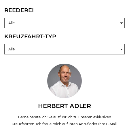
Suiten und erstklassige Inklusivleistungen ein individuelles
REEDEREI
Wohlfühlerlebnis auf dem Meer ermöglichen. Außerdem werden
Großsegler wie die
Sea Cloud
nostalgische Sehnsüchte wecken. Und
Alle
damit nicht genug – wir bieten Ihnen außerdem die Möglichkeit auf
den legendären Strömen Asiens und Afrikas wie dem Mekong und
KREUZFAHRT-TYP
dem Sambesi zu reisen. Ob Sie nun auf einem Fluss oder auf hoher
See unterwegs sein oder gar eine Expedition, zum Beispiel in die
Alle
Antarktis, unternehmen möchten: Exklusive Kreuzfahrten lassen
Ihren großen Traum wahr werden.
HERBERT ADLER
Gerne berate ich Sie ausführlich zu unseren exklusiven
Kreuzfahrten. Ich freue mich auf Ihren Anruf oder Ihre E-Mail!