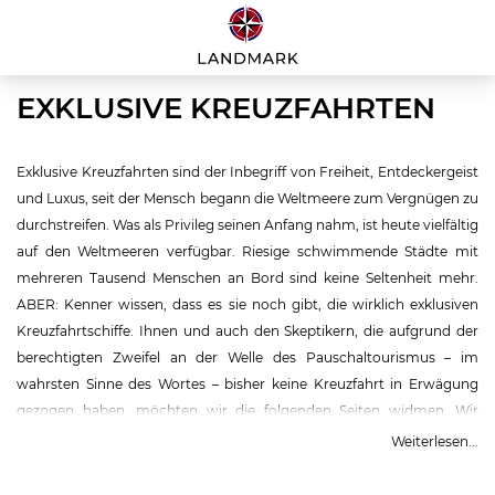
EXKLUSIVE KREUZFAHRTEN
Exklusive Kreuzfahrten sind der Inbegriff von Freiheit, Entdeckergeist
und Luxus, seit der Mensch begann die Weltmeere zum Vergnügen zu
durchstreifen. Was als Privileg seinen Anfang nahm, ist heute vielfältig
auf den Weltmeeren verfügbar. Riesige schwimmende Städte mit
mehreren Tausend Menschen an Bord sind keine Seltenheit mehr.
ABER: Kenner wissen, dass es sie noch gibt, die wirklich exklusiven
Kreuzfahrtschiffe. Ihnen und auch den Skeptikern, die aufgrund der
berechtigten Zweifel an der Welle des Pauschaltourismus – im
wahrsten Sinne des Wortes – bisher keine Kreuzfahrt in Erwägung
gezogen haben, möchten wir die folgenden Seiten widmen. Wir
stellen Ihnen eine gute Auswahl von exklusiven Kreuzfahrten der Welt
Weiterlesen...
im Detail vor. Darunter sind auch ganz neue Schiffe wie die
The Ritz-
Carlton Yacht Collection
, die durch persönlichen Service, private