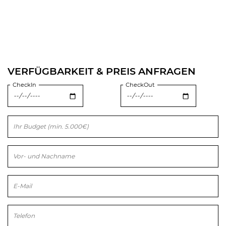
VERFÜGBARKEIT & PREIS ANFRAGEN
CheckIn
CheckOut
Bitte lasse dieses Feld leer.