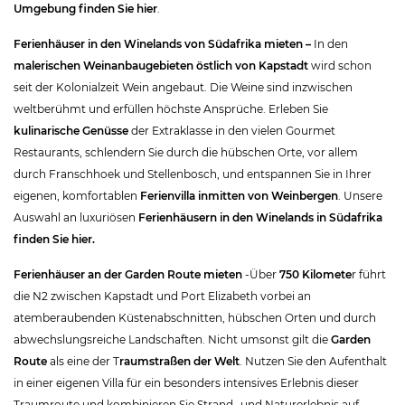
Umgebung finden Sie hier
.
Ferienhäuser in den Winelands von Südafrika mieten –
In den
malerischen Weinanbaugebieten östlich von Kapstadt
wird schon
seit der Kolonialzeit Wein angebaut. Die Weine sind inzwischen
weltberühmt und erfüllen höchste Ansprüche. Erleben Sie
kulinarische Genüsse
der Extraklasse in den vielen Gourmet
Restaurants, schlendern Sie durch die hübschen Orte, vor allem
durch Franschhoek und Stellenbosch, und entspannen Sie in Ihrer
eigenen, komfortablen
Ferienvilla inmitten von Weinbergen
. Unsere
Auswahl an luxuriösen
Ferienhäusern in den Winelands in Südafrika
finden Sie hier.
Ferienhäuser an der Garden Route mieten
-Über
750 Kilomete
r führt
die N2 zwischen Kapstadt und Port Elizabeth vorbei an
atemberaubenden Küstenabschnitten, hübschen Orten und durch
abwechslungsreiche Landschaften. Nicht umsonst gilt die
Garden
Route
als eine der T
raumstraßen der Welt
. Nutzen Sie den Aufenthalt
in einer eigenen Villa für ein besonders intensives Erlebnis dieser
Traumroute und kombinieren Sie Strand- und Naturerlebnis auf