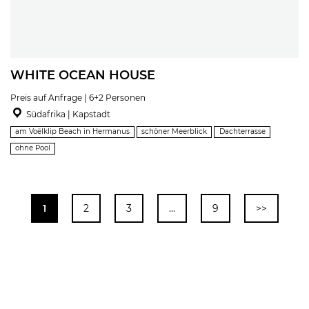
WHITE OCEAN HOUSE
Preis auf Anfrage | 6+2 Personen
Südafrika | Kapstadt
am Voëlklip Beach in Hermanus
schöner Meerblick
Dachterrasse
ohne Pool
1
2
3
…
9
>>