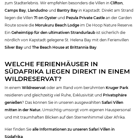
zum Stadterlebnis. Wir empfehlen besonders die Villen in
Clifton
,
Camps Bay
,
Llandudno
und
Bantry Bay
in Kapstadt. Direkt am Strand
liegen die Villen
71 on Oyster
und
Pezula Private Castle
an der Garden
Route sowie die
Morukuru Beach Lodge
im De Hoop Nature Reserve.
Ein
Geheimtipp für den ultimativen Strandurlaub
ist sicherlich die
nördlich von Kapstadt gelegene St. Helena Bay mit den Ferienvillen
Silver Bay
und
The Beach House at Brittannia Bay
.
WELCHE FERIENHÄUSER IN
SÜDAFRIKA LIEGEN DIREKT IN EINEM
WILDRESERVAT?
In einem
Wildreservat
oder am Rand vom berühmten
Kruger Park
residieren und gleichzeitig viel Ruhe, Exklusivität und
Privatsphäre
genießen
? Das können Sie in unseren ausgewählten
Safari Villen
mitten in der Natur.
Umsichtig umsorgt vom eigenen Hauspersonal
und mit traumhaften Blicken auf den Sternenhimmel über Afrika.
Hier finden Sie
alle Informationen zu unseren Safari Villen in
Südafrika
.