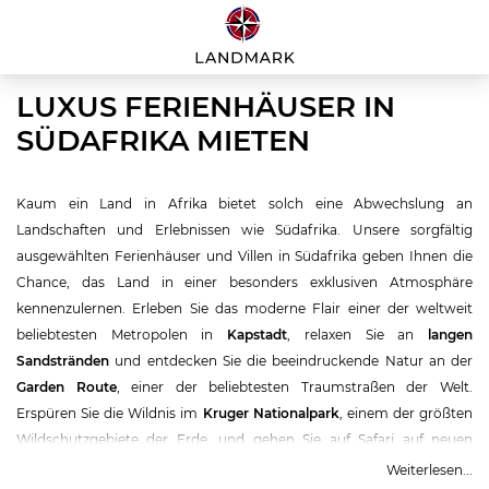
LUXUS FERIENHÄUSER IN
SÜDAFRIKA MIETEN
Kaum ein Land in Afrika bietet solch eine Abwechslung an
Landschaften und Erlebnissen wie Südafrika. Unsere sorgfältig
ausgewählten Ferienhäuser und Villen in Südafrika geben Ihnen die
Chance, das Land in einer besonders exklusiven Atmosphäre
kennenzulernen. Erleben Sie das moderne Flair einer der weltweit
beliebtesten Metropolen in
Kapstadt
, relaxen Sie an
langen
Sandstränden
und entdecken Sie die beeindruckende Natur an der
Garden Route
, einer der beliebtesten Traumstraßen der Welt.
Erspüren Sie die Wildnis im
Kruger Nationalpark
, einem der größten
Wildschutzgebiete der Erde, und gehen Sie auf Safari auf neuen
Pfaden in einem der vielen weiteren Naturreservate, die das Land
Weiterlesen...