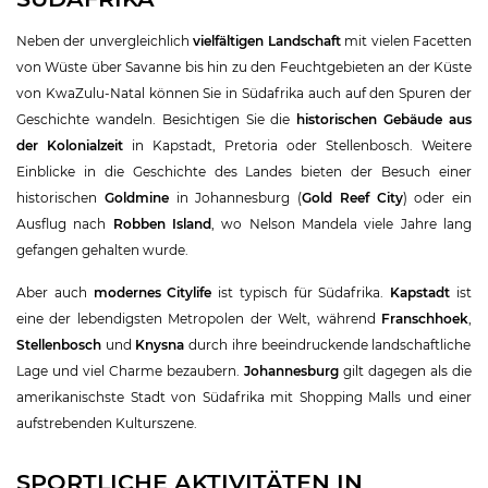
Neben der unvergleichlich
vielfältigen Landschaft
mit vielen Facetten
von Wüste über Savanne bis hin zu den Feuchtgebieten an der Küste
von KwaZulu-Natal können Sie in Südafrika auch auf den Spuren der
Geschichte wandeln. Besichtigen Sie die
historischen Gebäude aus
der Kolonialzeit
in Kapstadt, Pretoria oder Stellenbosch. Weitere
Einblicke in die Geschichte des Landes bieten der Besuch einer
historischen
Goldmine
in Johannesburg (
Gold Reef City
) oder ein
Ausflug nach
Robben Island
, wo Nelson Mandela viele Jahre lang
gefangen gehalten wurde.
Aber auch
modernes Citylife
ist typisch für Südafrika.
Kapstadt
ist
eine der lebendigsten Metropolen der Welt, während
Franschhoek
,
Stellenbosch
und
Knysna
durch ihre beeindruckende landschaftliche
Lage und viel Charme bezaubern.
Johannesburg
gilt dagegen als die
amerikanischste Stadt von Südafrika mit Shopping Malls und einer
aufstrebenden Kulturszene.
SPORTLICHE AKTIVITÄTEN IN