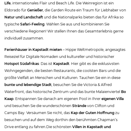
Life
, internationales Flair und Beach Life. Die Weinregion ist ein
Eldorado für
Genießer
, die Garden Route ein Traum für Liebhaber von
Natur und Landschaft
und die Nationalparks bieten das für Afrika so
typische
Safari-Feeling
. Wählen Sie aus und kombinieren Sie
verschiedene Regionen! Wir stellen Ihnen das Gesamterlebnis gerne
individuell zusammen.
Ferienhäuser in Kapstadt mieten
– Hippe Weltmetropole, angesagtes
Reiseziel für Digitale Nomaden und kultureller und historischer
Hotspot Südafrikas
: Das ist
Kapstadt
. Hier gibt es die exklusivsten
Wohngegenden, die besten Restaurants, die coolsten Bars und die
größte Vielfalt an Menschen und Kulturen. Tauchen Sie ein in diese
bunte und lebendige Stadt
, besuchen Sie die Victoria & Alfred
Waterfront, das historische Zentrum und das bunte Malaienviertel
Bo
Kaap
. Entspannen Sie danach am eigenen Pool in Ihrer
eigenen Villa
und besuchen Sie die wunderschönen
Strände
von Clifton und
Camps Bay. Versäumen Sie nicht, das
Kap der Guten Hoffnung
zu
besuchen und auf dem Weg dorthin den berühmten Chapman’s
Drive entlang zu fahren.Die schönsten
Villen in Kapstadt und