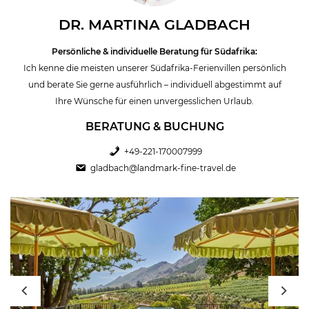
exotische Regenwälder, Giraffen, Zebras, Antilopen, Löwen.
Leoparden und Elefanten live in den Nationalparks und verlieren Sie
DR. MARTINA GLADBACH
Ihr Herz an Afrika. Wie so viele Besucher vor Ihnen. Sie werden
sicherlich wiederkommen!
Persönliche & individuelle Beratung für Südafrika:
Ich kenne die meisten unserer Südafrika-Ferienvillen persönlich
Alle wichtigen Infos zu Südafrika als Urlaubsland haben wir Ihnen in
und berate Sie gerne ausführlich – individuell abgestimmt auf
unserem
Reiseführer Südafrika
zusammengefasst. Gerne beraten wir
Ihre Wünsche für einen unvergesslichen Urlaub.
Sie individuell. Rufen Sie uns an oder senden Sie uns eine Nachricht.
BERATUNG & BUCHUNG
Vielleicht interessieren Sie sich auch für unsere
Luxus Villen in Kenia
?
+49-221-170007999
gladbach@landmark-fine-travel.de