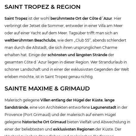
SAINT TROPEZ & REGION
Saint Tropez
ist der wohl
berühmteste Ort der Côte d´Azur
. Hier
verbringt der Jetset die Sommer, entweder in einer Villa am Meer
oder auf einer Yacht auf dem Meer. Tagsüber trifft man sich an
weltberühmten Beachclubs
, wie dem „Club 55“, abends schlendert
man durch die Altstadt, die sich ihren ursprünglichen Charme
erhalten hat. Einige der
schönsten und längsten Strände
der
gesamten Côte d´Azur liegen in dieser Region. Wer Strandurlaub in
schöner Landschaft und in einer der exklusivsten Gegenden der Welt
erleben möchte, ist in Saint Tropez genau richtig.
SAINTE MAXIME & GRIMAUD
Malerisch gelegene
Villen entlang der Hügel der Küste
,
lange
Sandstrände
, eine von Architekten entworfene
Lagunenstadt
in der
Provence (Port Grimaud) und der malerisch auf einem Hügel
gelegene
historische Ort Grimaud
bieten Vielfalt und Abwechslung in
einer der beliebtesten und
exklusivsten Regionen
der Küste. Der