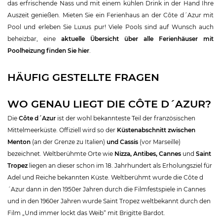
das erfrischende Nass und mit einem kühlen Drink in der Hand Ihre
Auszeit genießen. Mieten Sie ein Ferienhaus an der Côte d´Azur mit
Pool und erleben Sie Luxus pur! Viele Pools sind auf Wunsch auch
beheizbar, eine
aktuelle Übersicht über alle Ferienhäuser mit
Poolheizung finden Sie hier
.
HÄUFIG GESTELLTE FRAGEN
WO GENAU LIEGT DIE CÔTE D´AZUR?
Die
Côte d´Azur
ist der wohl bekannteste Teil der französischen
Mittelmeerküste. Offiziell wird so der
Küstenabschnitt zwischen
Menton
(an der Grenze zu Italien)
und Cassis
(vor Marseille)
bezeichnet. Weltberühmte Orte wie
Nizza, Antibes, Cannes
und
Saint
Tropez
liegen an dieser schon im 18. Jahrhundert als Erholungsziel für
Adel und Reiche bekannten Küste. Weltberühmt wurde die Côte d
´Azur dann in den 1950er Jahren durch die Filmfestspiele in Cannes
und in den 1960er Jahren wurde Saint Tropez weltbekannt durch den
Film „Und immer lockt das Weib“ mit Brigitte Bardot.