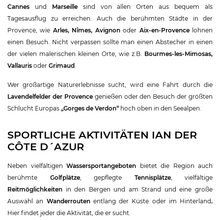
Cannes
und
Marseille
sind von allen Orten aus bequem als
Tagesausflug zu erreichen. Auch die berühmten Städte in der
Provence, wie
Arles, Nîmes, Avignon
oder
Aix-en-Provence
lohnen
einen Besuch. Nicht verpassen sollte man einen Abstecher in einen
der vielen malerischen kleinen Orte, wie z.B.
Bourmes-les-Mimosas,
Vallauris
oder
Grimaud
.
Wer großartige Naturerlebnisse sucht, wird eine Fahrt durch die
Lavendelfelder der Provence
genießen oder den Besuch der größten
Schlucht Europas
„Gorges de Verdon“
hoch oben in den Seealpen.
SPORTLICHE AKTIVITÄTEN IAN DER
CÔTE D´AZUR
Neben vielfältigen
Wassersportangeboten
bietet die Region auch
berühmte
Golfplätze
, gepflegte
Tennisplätze
, vielfältige
Reitmöglichkeiten
in den Bergen und am Strand und eine große
Auswahl an
Wanderrouten
entlang der Küste oder im Hinterland
.
Hier findet jeder die Aktivität, die er sucht.