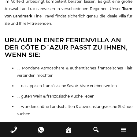
im Vorfeld unbedingt kompetent beraten lassen. Es gibt eine große
Auswahl an Luxusanwesen in verschiedenen Regionen. Unser
Team
von Landmark
Fine Travel findet sicherlich genau die ideale Villa für
Sie und Ihre Mitreisenden.
URLAUB IN EINER FERIENVILLA AN
DER CÔTE D´AZUR PASST ZU IHNEN,
WENN SIE:
…. Mondäne Atmosphäre & authentisches französisches Flair
verbinden möchten
…..das typisch französische Savoir-Vivre erleben wollen
…. guten Wein & französische Küche lieben
…. wunderschöne Landschaften & abwechslungsreiche Strände
suchen
…. Luxusvillen mit eigenem Pool & jeglichem Komfort suchen
…. die Auswahl zwischen zahlreichen Möglichkeiten für