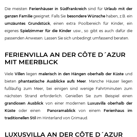
Die meisten
Ferienhäuser in Südfrankreich
sind für
Urlaub mit der
ganzen Familie
geeignet. Falls Sie
besondere Wünsche
haben, z.B. ein
umzäuntes Grundstück
, einen extra Poolbereich für Kinder, ein
eigenes
Spielzimmer für die Kinder
usw., so gibt es auch dafür die
passenden Anwesen. Lassen Sie sich unbedingt umfassend beraten.
FERIENVILLA AN DER CÔTE D´AZUR
MIT MEERBLICK
Viele
Villen
liegen
malerisch in den Hängen oberhalb der Küste
und
bieten
phantastische Ausblicke aufs Meer
. Manche Häuser liegen
fußläufig zum Meer, bei einigen sind wenige Fahrtminuten zum
nächsten Strand erforderlich. Genießen Sie zum Beispiel einen
grandiosen Ausblick
von einer modernen
Luxusvilla oberhalb der
Küste
oder einen
Panoramablick
von einem
Ferienhaus im
traditionellen Stil
im Hinterland von Grimaud.
LUXUSVILLA AN DER CÔTE D´AZUR