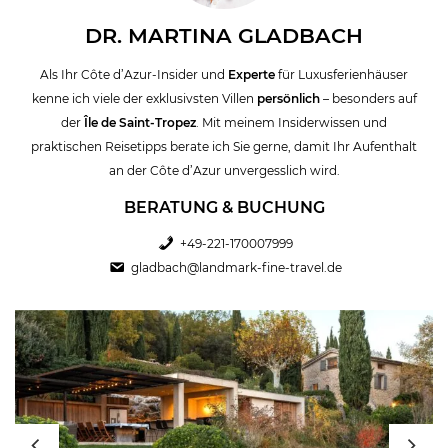
d’Azur. Die Küste ist für viele der Inbegriff von Luxus. Ein Ferienhaus
DR. MARTINA GLADBACH
an der Côte d’Azur gilt daher als ideale Basis für einen luxuriösen
Urlaub. Sobald Sie Ihr Refugium betreten, werden Sie den ganzen
Als Ihr Côte d’Azur-Insider und
Experte
für Luxusferienhäuser
Alltagsstress und die Routine vergessen. Mehr Infos über diese
kenne ich viele der exklusivsten Villen
persönlich
– besonders auf
herrliche Ferienregion finden Sie in unseren Blogbeitrag über die
der
Île de Saint-Tropez
. Mit meinem Insiderwissen und
Cote d’Azur
. Schauen Sie sich unsere Ferienvillen an der Cote d’Azur
praktischen Reisetipps berate ich Sie gerne, damit Ihr Aufenthalt
in Ruhe an. Wir beraten Sie gerne um Ihr passendes Ferienhaus in
an der Côte d’Azur unvergesslich wird.
Südfrankreich zu finden und freuen uns auf Ihren Anruf oder Ihre e-
mail. Vielleicht interessieren Sie sich auch für unsere
luxuriösen
BERATUNG & BUCHUNG
Ferienhäuser in der Toskana?
+49-221-170007999
gladbach@landmark-fine-travel.de