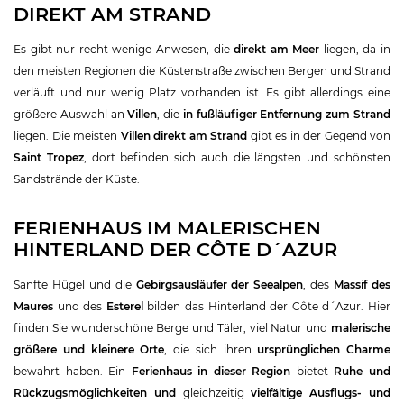
DIREKT AM STRAND
Es gibt nur recht wenige Anwesen, die
direkt am Meer
liegen, da in
den meisten Regionen die Küstenstraße zwischen Bergen und Strand
verläuft und nur wenig Platz vorhanden ist. Es gibt allerdings eine
größere Auswahl an
Villen
, die
in fußläufiger Entfernung zum Strand
liegen. Die meisten
Villen direkt am Strand
gibt es in der Gegend von
Saint Tropez
, dort befinden sich auch die längsten und schönsten
Sandstrände der Küste.
FERIENHAUS IM MALERISCHEN
HINTERLAND DER CÔTE D´AZUR
Sanfte Hügel und die
Gebirgsausläufer der Seealpen
, des
Massif des
Maures
und des
Esterel
bilden das Hinterland der Côte d´Azur. Hier
finden Sie wunderschöne Berge und Täler, viel Natur und
malerische
größere und kleinere Orte
, die sich ihren
ursprünglichen Charme
bewahrt haben. Ein
Ferienhaus in dieser Region
bietet
Ruhe und
Rückzugsmöglichkeiten und
gleichzeitig
vielfältige Ausflugs- und