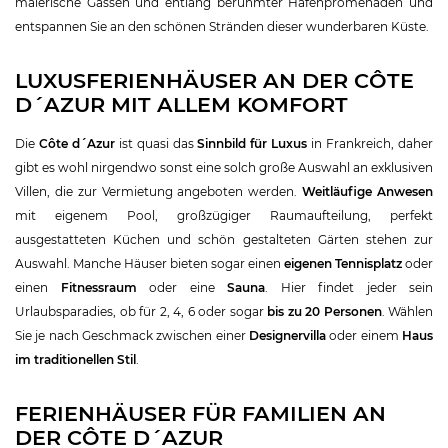
malerische Gassen und entlang berühmter Hafenpromenaden und
entspannen Sie an den schönen Stränden dieser wunderbaren Küste.
LUXUSFERIENHÄUSER AN DER CÔTE
D´AZUR MIT ALLEM KOMFORT
Die
Côte d´Azur
ist quasi das
Sinnbild für Luxus
in Frankreich, daher
gibt es wohl nirgendwo sonst eine solch große Auswahl an exklusiven
Villen, die zur Vermietung angeboten werden.
Weitläufige Anwesen
mit eigenem Pool, großzügiger Raumaufteilung, perfekt
ausgestatteten Küchen und schön gestalteten Gärten stehen zur
Auswahl. Manche Häuser bieten sogar einen
eigenen Tennisplatz
oder
einen
Fitnessraum
oder eine
Sauna
. Hier findet jeder sein
Urlaubsparadies, ob für 2, 4, 6 oder sogar
bis zu 20 Personen
. Wählen
Sie je nach Geschmack zwischen einer
Designervilla
oder einem
Haus
im traditionellen Stil
.
FERIENHÄUSER FÜR FAMILIEN AN
DER CÔTE D´AZUR