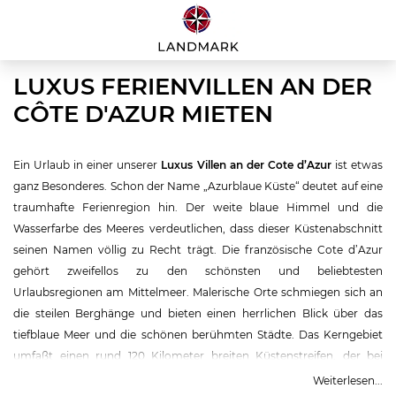
LUXUS FERIENVILLEN AN DER
CÔTE D'AZUR MIETEN
Ein Urlaub in einer unserer
Luxus Villen an der Cote d’Azur
ist etwas
ganz Besonderes. Schon der Name „Azurblaue Küste“ deutet auf eine
traumhafte Ferienregion hin. Der weite blaue Himmel und die
Wasserfarbe des Meeres verdeutlichen, dass dieser Küstenabschnitt
seinen Namen völlig zu Recht trägt. Die französische Cote d’Azur
gehört zweifellos zu den schönsten und beliebtesten
Urlaubsregionen am Mittelmeer. Malerische Orte schmiegen sich an
die steilen Berghänge und bieten einen herrlichen Blick über das
tiefblaue Meer und die schönen berühmten Städte. Das Kerngebiet
umfaßt einen rund 120 Kilometer breiten Küstenstreifen, der bei
Menton an der italienischen Grenze beginnt und bei St. Tropez endet.
Weiterlesen...