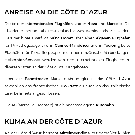
ANREISE AN DIE CÔTE D´AZUR
Die beiden
internationalen Flughäfen
sind in
Nizza
und
Marseille
. Die
Flugdauer beträgt ab Deutschland etwas weniger als 2 Stunden.
Darüber hinaus verfügt
Saint Tropez
über einen
eigenen Flughafen
für Privatflugzeuge und in
Cannes-Mandelieu
und in
Toulon
gibt es
Flughäfen für Privatflugzeuge und innerfranzösische Verbindungen.
Helikopter-Services
werden von den internationalen Flughäfen zu
diversen Orten an der Côte d´Azur angeboten.
Über die
Bahnstrecke
Marseille-Ventimiglia ist die Côte d´Azur
sowohl an das französischen
TGV-Netz
als auch an das italienische
Eisenbahnnetz angeschlossen.
Die A8 (Marseille – Menton) ist die nächstgelegene
Autobahn
.
KLIMA AN DER CÔTE D´AZUR
An der Côte d´Azur herrscht
Mittelmeerklima
mit gemäßigt kühlen