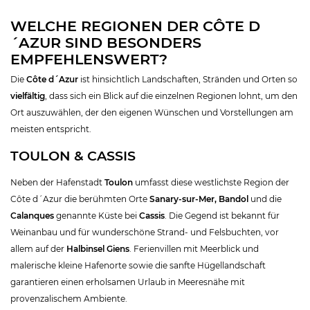
WELCHE REGIONEN DER CÔTE D
´AZUR SIND BESONDERS
EMPFEHLENSWERT?
Die
Côte d´Azur
ist hinsichtlich Landschaften, Stränden und Orten so
vielfältig
, dass sich ein Blick auf die einzelnen Regionen lohnt, um den
Ort auszuwählen, der den eigenen Wünschen und Vorstellungen am
meisten entspricht.
TOULON & CASSIS
Neben der Hafenstadt
Toulon
umfasst diese westlichste Region der
Côte d´Azur die berühmten Orte
Sanary-sur-Mer, Bandol
und die
Calanques
genannte Küste bei
Cassis
. Die Gegend ist bekannt für
Weinanbau und für wunderschöne Strand- und Felsbuchten, vor
allem auf der
Halbinsel Giens
. Ferienvillen mit Meerblick und
malerische kleine Hafenorte sowie die sanfte Hügellandschaft
garantieren einen erholsamen Urlaub in Meeresnähe mit
provenzalischem Ambiente.