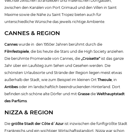
Wechsel zwischen Strandleben und malerischen Dorfgassen,
zwischen den Kanälen von Port Grimaud und den Villen in Saint
Maxime sowie die Nähe zu Saint Tropez bieten auch für
unterschiedliche Wünsche das jeweils richtige Ambiente.
CANNES & REGION
Cannes
wurde in den 1950er Jahren berühmt durch die
Filmfestspiele
, die bis heute die Stars und die High Society anziehen.
Die berühmte Promenade von Cannes, die
„Croisette“
ist das ganze
Jahr über ein Laufsteg zum Sehen und Gesehen werden. Die
schönsten Urlaubsorte und Strände der Region liegen meist etwas
außerhalb der Stadt, wie zum Beispiel im kleinen Ort
Theoule
, in
Antibes
oder im landschaftlich beeindruckenden Hinterland. Dort
befinden sich schöne alte Dörfer und mit
Grasse
die
Welthauptstadt
des Parfüms
.
NIZZA & REGION
Die
größte Stadt der Côte d´Azur
ist inzwischen die fünftgrößte Stadt
Frankreichs und ein wichtiger Wirtschaftsstandort. Nizza war schon