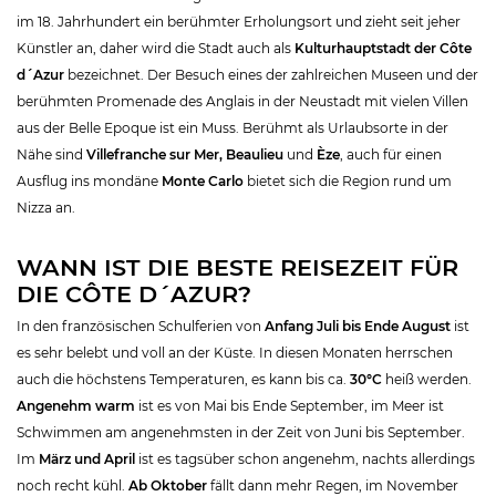
im 18. Jahrhundert ein berühmter Erholungsort und zieht seit jeher
Künstler an, daher wird die Stadt auch als
Kulturhauptstadt der Côte
d´Azur
bezeichnet. Der Besuch eines der zahlreichen Museen und der
berühmten Promenade des Anglais in der Neustadt mit vielen Villen
aus der Belle Epoque ist ein Muss. Berühmt als Urlaubsorte in der
Nähe sind
Villefranche sur Mer, Beaulieu
und
Èze
, auch für einen
Ausflug ins mondäne
Monte Carlo
bietet sich die Region rund um
Nizza an.
WANN IST DIE BESTE REISEZEIT FÜR
DIE CÔTE D´AZUR?
In den französischen Schulferien von
Anfang Juli bis Ende August
ist
es sehr belebt und voll an der Küste. In diesen Monaten herrschen
auch die höchstens Temperaturen, es kann bis ca.
30°C
heiß werden.
Angenehm warm
ist es von Mai bis Ende September, im Meer ist
Schwimmen am angenehmsten in der Zeit von Juni bis September.
Im
März und April
ist es tagsüber schon angenehm, nachts allerdings
noch recht kühl.
Ab Oktober
fällt dann mehr Regen, im November