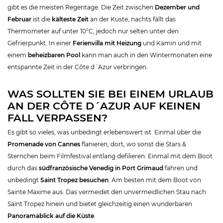
gibt es die meisten Regentage. Die Zeit zwischen
Dezember und
Februar
ist die
kälteste Zeit
an der Küste, nachts fällt das
Thermometer auf unter 10°C, jedoch nur selten unter den
Gefrierpunkt. In einer
Ferienvilla mit Heizung
und Kamin und mit
einem
beheizbaren Pool
kann man auch in den Wintermonaten eine
entspannte Zeit in der Côte d´Azur verbringen.
WAS SOLLTEN SIE BEI EINEM URLAUB
AN DER CÔTE D´AZUR AUF KEINEN
FALL VERPASSEN?
Es gibt so vieles, was unbedingt erlebenswert ist. Einmal über die
Promenade von Cannes
flanieren, dort, wo sonst die Stars &
Sternchen beim Filmfestival entlang defilieren. Einmal mit dem Boot
durch das
südfranzösische Venedig in Port Grimaud
fahren und
unbedingt
Saint Tropez besuchen
. Am besten mit dem Boot von
Sainte Maxime aus. Das vermeidet den unvermeidlichen Stau nach
Saint Tropez hinein und bietet gleichzeitig einen wunderbaren
Panoramablick auf die Küste
.