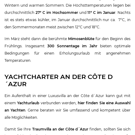
Wintern und warmen Sommern. Die Höchsttemperaturen liegen bei
durchschnittlich
27° C im Hochsommer
und
11° C im Januar
. Nachts
ist es stets etwas kühler, im Januar durchschnittlich nur ca. 7°C, in
den Sommermonaten meist zwischen 12°C und 18°C.
Im März steht dann die berühmte
Mimosenblüte
für den Beginn des
Frühlings. Insgesamt
300 Sonnentage im Jahr
bieten optimale
Bedingungen für einen Erholungsurlaub mit angenehmen
Temperaturen.
YACHTCHARTER AN DER CÔTE D
´AZUR
Ein Aufenthalt in einer Luxusvilla an der Côte d´Azur kann gut mit
einem
Yachturlaub
verbunden werden,
hier finden Sie eine Auswahl
an Yachten
. Gerne beraten wir Sie umfassend und kompetent über
alle Möglichkeiten.
Damit Sie Ihre
Traumvilla an der Côte d´Azur
finden, sollten Sie sich