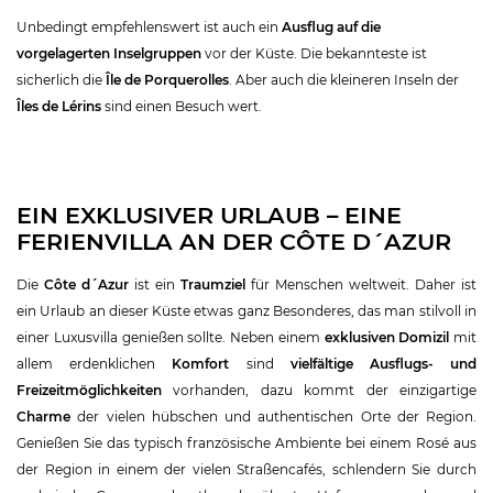
Unbedingt empfehlenswert ist auch ein
Ausflug auf die
vorgelagerten Inselgruppen
vor der Küste. Die bekannteste ist
sicherlich die
Île de Porquerolles
. Aber auch die kleineren Inseln der
Îles de Lérins
sind einen Besuch wert.
EIN EXKLUSIVER URLAUB – EINE
FERIENVILLA AN DER CÔTE D´AZUR
Die
Côte d´Azur
ist ein
Traumziel
für Menschen weltweit. Daher ist
ein Urlaub an dieser Küste etwas ganz Besonderes, das man stilvoll in
einer Luxusvilla genießen sollte. Neben einem
exklusiven Domizil
mit
allem erdenklichen
Komfort
sind
vielfältige Ausflugs- und
Freizeitmöglichkeiten
vorhanden, dazu kommt der einzigartige
Charme
der vielen hübschen und authentischen Orte der Region.
Genießen Sie das typisch französische Ambiente bei einem Rosé aus
der Region in einem der vielen Straßencafés, schlendern Sie durch