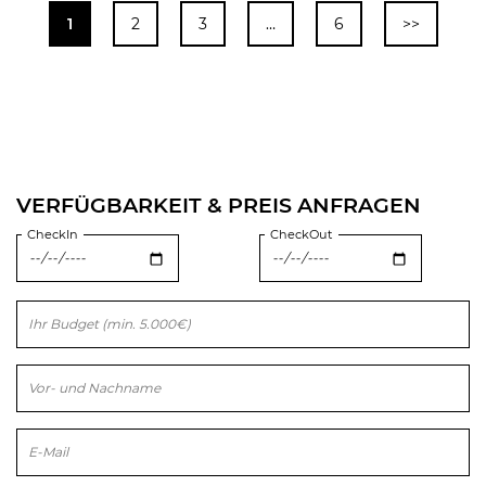
1
2
3
…
6
>>
VERFÜGBARKEIT & PREIS ANFRAGEN
CheckIn
CheckOut
Bitte lasse dieses Feld leer.