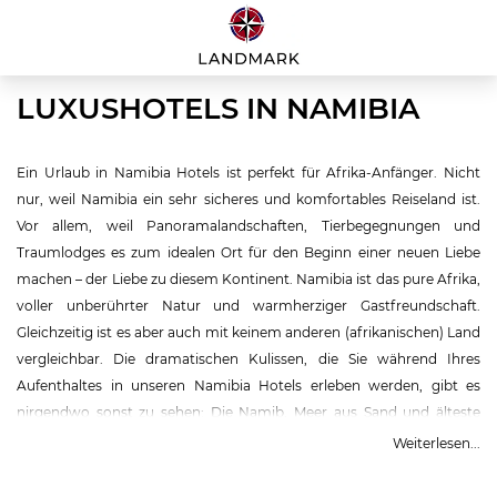
LUXUSHOTELS IN NAMIBIA
Ein Urlaub in Namibia Hotels ist perfekt für Afrika-Anfänger. Nicht
nur, weil Namibia ein sehr sicheres und komfortables Reiseland ist.
Vor allem, weil Panoramalandschaften, Tierbegegnungen und
Traumlodges es zum idealen Ort für den Beginn einer neuen Liebe
machen – der Liebe zu diesem Kontinent. Namibia ist das pure Afrika,
voller unberührter Natur und warmherziger Gastfreundschaft.
Gleichzeitig ist es aber auch mit keinem anderen (afrikanischen) Land
vergleichbar. Die dramatischen Kulissen, die Sie während Ihres
Aufenthaltes in unseren Namibia Hotels erleben werden, gibt es
nirgendwo sonst zu sehen: Die Namib, Meer aus Sand und älteste
Wüste der Welt, die sich über rund 2.000 Kilometer am Atlantik
Weiterlesen...
erstreckt. Das Sossusvlei, eine helle Salz-Ton-Pfanne, die von
flammend-orangefarbenen Dünen umgeben ist. Die