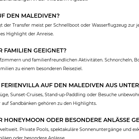
UF DEN MALEDIVEN?
t der Transfer meist per Schnellboot oder Wasserflugzeug zur j
es Highlight der Anreise.
R FAMILIEN GEEIGNET?
afzimmern und familienfreundlichen Aktivitäten. Schnorcheln, B
ilien zu einem besonderen Reiseziel.
 FERIENVILLA AUF DEN MALEDIVEN AUS UNT
flüge, Sunset-Cruises, Stand-up-Paddling oder Besuche unbewohn
 auf Sandbänken gehören zu den Highlights.
FÜR HONEYMOON ODER BESONDERE ANLÄSSE GE
 weltweit. Private Pools, spektakuläre Sonnenuntergänge und exkl
ubiläen oder besondere Anlässe.