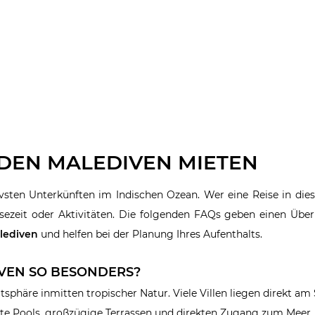
 DEN MALEDIVEN MIETEN
sten Unterkünften im Indischen Ozean. Wer eine Reise in dies
isezeit oder Aktivitäten. Die folgenden FAQs geben einen Über
alediven
und helfen bei der Planung Ihres Aufenthalts.
IVEN SO BESONDERS?
sphäre inmitten tropischer Natur. Viele Villen liegen direkt am
ate Pools, großzügige Terrassen und direkten Zugang zum Meer.