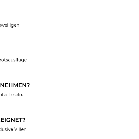
eweiligen
ootsausflüge
ERNEHMEN?
ter Inseln.
EIGNET?
usive Villen