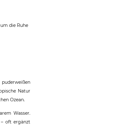
, um die Ruhe
, puderweißen
ropische Natur
schen Ozean.
larem Wasser.
– oft ergänzt