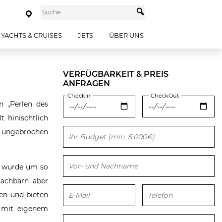
YACHTS & CRUISES
JETS
ÜBER UNS
VERFÜGBARKEIT & PREIS
ANFRAGEN
CheckIn
CheckOut
n „Perlen des
t hinischtlich
ungebrochen
Bitte lasse dieses Feld leer.
t wurde um so
nachbarn aber
sen und bieten
n mit eigenem