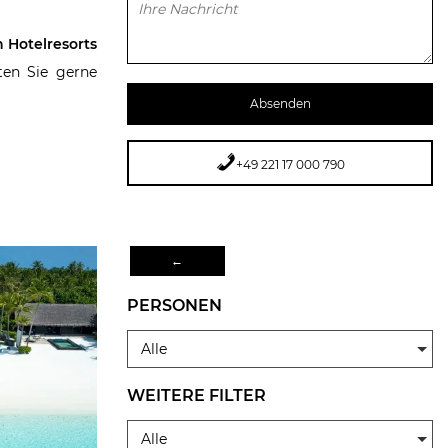
Bitte lasse dieses Feld leer.
n Hotelresorts
ten Sie gerne
+49 221 17 000 790
←
PERSONEN
Alle
WEITERE FILTER
Alle