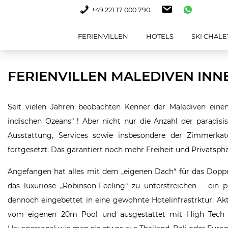
+49 221 17 000 790
FERIENVILLEN
HOTELS
SKI CHALE
FERIENVILLEN MALEDIVEN IN
Seit vielen Jahren beobachten Kenner der Malediven einen
indischen Ozeans“ ! Aber nicht nur die Anzahl der paradisis
Ausstattung, Services sowie insbesondere der Zimmerkat
fortgesetzt. Das garantiert noch mehr Freiheit und Privatsph
Angefangen hat alles mit dem „eigenen Dach“ für das Dopp
das luxuriöse „Robinson-Feeling“ zu unterstreichen – ein
dennoch eingebettet in eine gewohnte Hotelinfrastrktur. Ak
vom eigenen 20m Pool und ausgestattet mit High Tech K