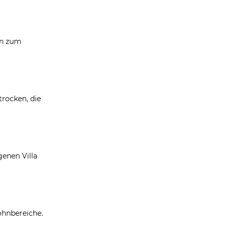
en zum
trocken, die
genen Villa
ohnbereiche.