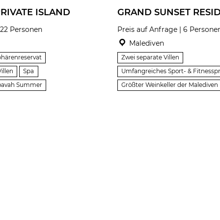
RIVATE ISLAND
GRAND SUNSET RESI
 22 Personen
Preis auf Anfrage | 6 Persone
Malediven
härenreservat
Zwei separate Villen
illen
Spa
Umfangreiches Sport- & Fitnes
Voavah Summer
Größter Weinkeller der Malediven