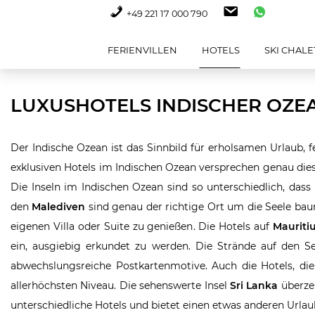
+49 221 17 000 790
FERIENVILLEN
HOTELS
SKI CHALE
LUXUSHOTELS INDISCHER OZE
Der Indische Ozean ist das Sinnbild für erholsamen Urlaub
exklusiven Hotels im Indischen Ozean versprechen genau dies
Die Inseln im Indischen Ozean sind so unterschiedlich, das
den
Malediven
sind genau der richtige Ort um die Seele baum
eigenen Villa oder Suite zu genießen. Die Hotels auf
Mauriti
ein, ausgiebig erkundet zu werden. Die Strände auf den 
abwechslungsreiche Postkartenmotive. Auch die Hotels, die
allerhöchsten Niveau. Die sehenswerte Insel
Sri Lanka
überzeu
unterschiedliche Hotels und bietet einen etwas anderen Urla