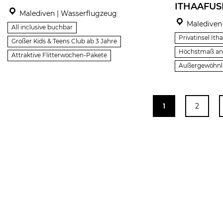
ITHAAFUS
Malediven | Wasserflugzeug
Malediven 
All inclusive buchbar
Privatinsel Ith
Großer Kids & Teens Club ab 3 Jahre
Höchstmaß an 
Attraktive Flitterwochen-Pakete
Außergewöhnli
1
2