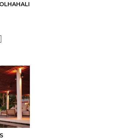
 OLHAHALI
S