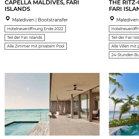
CAPELLA MALDIVES, FARI
THE RITZ
ISLANDS
FARI ISLA
Malediven | Bootstransfer
Malediven 
Hotelneueröffnung Ende 2022
Hotelneueröff
Teil der Fari Islands
Teil der Fari Is
Alle Zimmer mit privatem Pool
Alle Villen mit
24-Stunden But