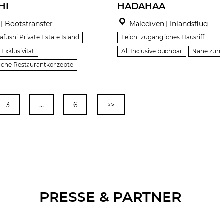
HI
HADAHAA
| Bootstransfer
Malediven | Inlandsflug
aafushi Private Estate Island
Leicht zugängliches Hausriff
Exklusivität
All Inclusive buchbar
Nahe zu
che Restaurantkonzepte
3
…
6
>>
PRESSE & PARTNER