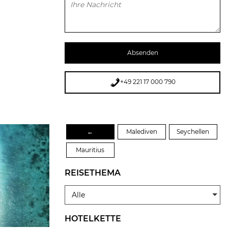
Bitte lasse dieses Feld leer.
+49 221 17 000 790
←
Malediven
Seychellen
Mauritius
REISETHEMA
Alle
HOTELKETTE