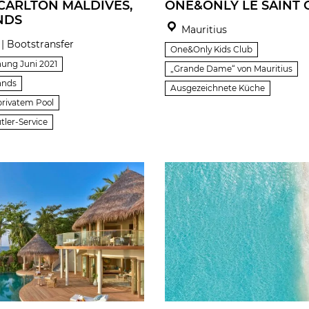
-CARLTON MALDIVES,
ONE&ONLY LE SAINT
NDS
Mauritius
| Bootstransfer
One&Only Kids Club
nung Juni 2021
„Grande Dame“ von Mauritius
lands
Ausgezeichnete Küche
 privatem Pool
ler-Service