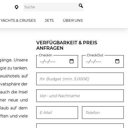
YACHTS & CRUISES
JETS
ÜBER UNS
VERFÜGBARKEIT & PREIS
ANFRAGEN
CheckIn
CheckOut
gänge. Unsere
gie zu tanken.
uxushotels auf
Bitte lasse dieses Feld leer.
ivatsphäre der
auch die Insel
mmer neue und
rlaub auf dem
ften und viele