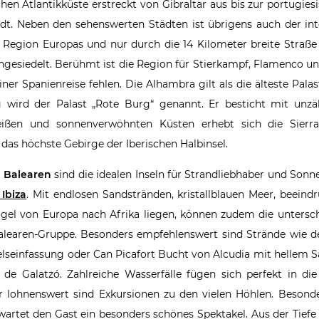
chen Atlantikküste erstreckt von Gibraltar aus bis zur portugies
tadt. Neben den sehenswerten Städten ist übrigens auch der i
e Region Europas und nur durch die 14 Kilometer breite Straß
ngesiedelt. Berühmt ist die Region für Stierkampf, Flamenco und
er Spanienreise fehlen. Die Alhambra gilt als die älteste Pala
ng wird der Palast „Rote Burg“ genannt. Er besticht mit unz
ißen und sonnenverwöhnten Küsten erhebt sich die Sierr
das höchste Gebirge der Iberischen Halbinsel.
e
Balearen
sind die idealen Inseln für Strandliebhaber und Son
 Ibiza
. Mit endlosen Sandstränden, kristallblauen Meer, beein
ögel von Europa nach Afrika liegen, können zudem die untersch
Balearen-Gruppe. Besonders empfehlenswert sind Strände wie de
lseinfassung oder Can Picafort Bucht von Alcudia mit hellem S
de Galatzó. Zahlreiche Wasserfälle fügen sich perfekt in die
 lohnenswert sind Exkursionen zu den vielen Höhlen. Besond
artet den Gast ein besonders schönes Spektakel. Aus der Tiefe 