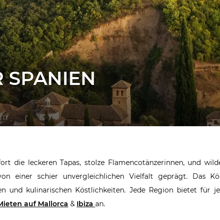
 SPANIEN
rt die leckeren Tapas, stolze Flamencotänzerinnen, und wilde
on einer schier unvergleichlichen Vielfalt geprägt. Das K
n und kulinarischen Köstlichkeiten. Jede Region bietet für 
Mieten auf Mallorca
&
Ibiza
an.