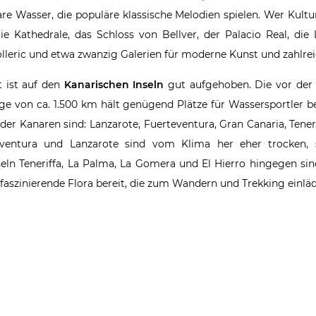
re Wasser, die populäre klassische Melodien spielen. Wer Kultu
Die Kathedrale, das Schloss von Bellver, der Palacio Real, di
Solleric und etwa zwanzig Galerien für moderne Kunst und zahlre
 ist auf den
Kanarischen Inseln
gut aufgehoben. Die vor der 
e von ca. 1.500 km hält genügend Plätze für Wassersportler bere
der Kanaren sind: Lanzarote, Fuerteventura, Gran Canaria, Tener
teventura und Lanzarote sind vom Klima her eher trocken
nseln Teneriffa, La Palma, La Gomera und El Hierro hingegen 
faszinierende Flora bereit, die zum Wandern und Trekking einläd