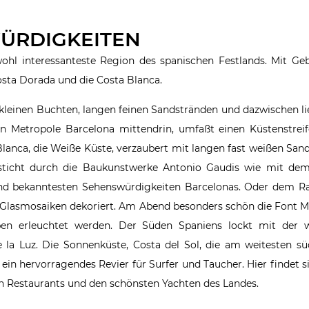
ÜRDIGKEITEN
wohl interessanteste Region des spanischen Festlands. Mit Geb
Costa Dorada und die Costa Blanca.
, kleinen Buchten, langen feinen Sandstränden und dazwischen l
en Metropole Barcelona mittendrin, umfaßt einen Küstenstrei
lanca, die Weiße Küste, verzaubert mit langen fast weißen San
esticht durch die Baukunstwerke Antonio Gaudis wie mit dem 
und bekanntesten Sehenswürdigkeiten Barcelonas. Oder dem R
len Glasmosaiken dekoriert. Am Abend besonders schön die Font
en erleuchtet werden. Der Süden Spaniens lockt mit der 
la Luz. Die Sonnenküste, Costa del Sol, die am weitesten sü
in hervorragendes Revier für Surfer und Taucher. Hier findet 
en Restaurants und den schönsten Yachten des Landes.