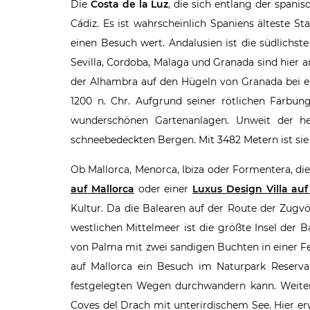
Die
Costa de la Luz
, die sich entlang der spanis
Cádiz. Es ist wahrscheinlich Spaniens älteste S
einen Besuch wert. Andalusien ist die südlichst
Sevilla, Cordoba, Malaga und Granada sind hier a
der Alhambra auf den Hügeln von Granada bei ein
1200 n. Chr. Aufgrund seiner rötlichen Färbu
wunderschönen Gartenanlagen. Unweit der he
schneebedeckten Bergen. Mit 3482 Metern ist sie 
Ob Mallorca, Menorca, Ibiza oder Formentera, di
auf Mallorca
oder einer
Luxus Design Villa auf
Kultur. Da die Balearen auf der Route der Zugv
westlichen Mittelmeer ist die größte Insel der 
von Palma mit zwei sandigen Buchten in einer Fe
auf Mallorca ein Besuch im Naturpark Reserva 
festgelegten Wegen durchwandern kann. Weiter
Coves del Drach mit unterirdischem See. Hier erw