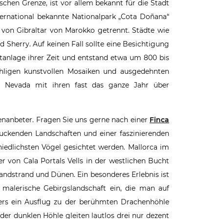
ischen Grenze, ist vor allem bekannt für die Stadt
nternational bekannte Nationalpark „Cota Doñana“
e von Gibraltar von Marokko getrennt. Städte wie
 Sherry. Auf keinen Fall sollte eine Besichtigung
stanlage ihrer Zeit und entstand etwa um 800 bis
ähligen kunstvollen Mosaiken und ausgedehnten
a Nevada mit ihren fast das ganze Jahr über
nenanbeter. Fragen Sie uns gerne nach einer
Finca
druckenden Landschaften und einer faszinierenden
iedlichsten Vögel gesichtet werden. Mallorca im
r von Cala Portals Vells in der westlichen Bucht
andstrand und Dünen. Ein besonderes Erlebnis ist
 malerische Gebirgslandschaft ein, die man auf
ers ein Ausflug zu der berühmten Drachenhöhle
der dunklen Höhle gleiten lautlos drei nur dezent