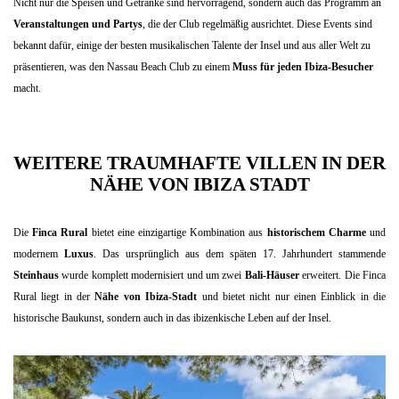
Nicht nur die Speisen und Getränke sind hervorragend, sondern auch das Programm an
Veranstaltungen und Partys
, die der Club regelmäßig ausrichtet. Diese Events sind
bekannt dafür, einige der besten musikalischen Talente der Insel und aus aller Welt zu
präsentieren, was den Nassau Beach Club zu einem
Muss für jeden Ibiza-Besucher
macht.
WEITERE TRAUMHAFTE VILLEN IN DER
NÄHE VON IBIZA STADT
Die
Finca Rural
bietet eine einzigartige Kombination aus
historischem Charme
und
modernem
Luxus
. Das ursprünglich aus dem späten 17. Jahrhundert stammende
Steinhaus
wurde komplett modernisiert und um zwei
Bali-Häuser
erweitert. Die Finca
Rural liegt in der
Nähe von
Ibiza-Stadt
und bietet nicht nur einen Einblick in die
historische Baukunst, sondern auch in das ibizenkische Leben auf der Insel.