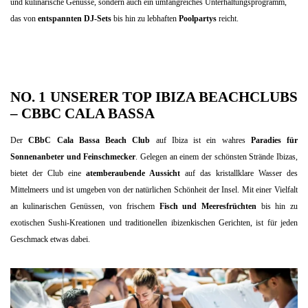
und kulinarische Genüsse, sondern auch ein umfangreiches Unterhaltungsprogramm,
das von
entspannten DJ-Sets
bis hin zu lebhaften
Poolpartys
reicht.
NO. 1 UNSERER TOP IBIZA BEACHCLUBS
–
CBBC CALA BASSA
Der
CBbC Cala Bassa Beach Club
auf Ibiza ist ein wahres
Paradies für
Sonnenanbeter und Feinschmecker
. Gelegen an einem der schönsten Strände Ibizas,
bietet der Club eine
atemberaubende Aussicht
auf das kristallklare Wasser des
Mittelmeers und ist umgeben von der natürlichen Schönheit der Insel. Mit einer Vielfalt
an kulinarischen Genüssen, von frischem
Fisch und Meeresfrüchten
bis hin zu
exotischen Sushi-Kreationen und traditionellen ibizenkischen Gerichten, ist für jeden
Geschmack etwas dabei.