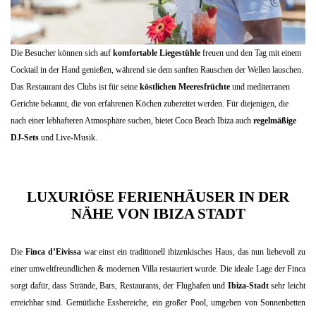
Die Besucher können sich auf
komfortable Liegestühle
freuen und den Tag mit einem
Cocktail in der Hand genießen, während sie dem sanften Rauschen der Wellen lauschen.
Das Restaurant des Clubs ist für seine
köstlichen Meeresfrüchte
und mediterranen
Gerichte bekannt, die von erfahrenen Köchen zubereitet werden. Für diejenigen, die
nach einer lebhafteren Atmosphäre suchen, bietet Coco Beach Ibiza auch
regelmäßige
DJ-Sets
und Live-Musik.
LUXURIÖSE FERIENHÄUSER IN DER
NÄHE VON IBIZA STADT
Die
Finca d’Eivissa
war einst ein traditionell ibizenkisches Haus, das nun liebevoll zu
einer umweltfreundlichen & modernen Villa restauriert wurde. Die ideale Lage der Finca
sorgt dafür, dass Strände, Bars, Restaurants, der Flughafen und
Ibiza-Stadt
sehr leicht
erreichbar sind. Gemütliche Essbereiche, ein großer Pool, umgeben von Sonnenbetten