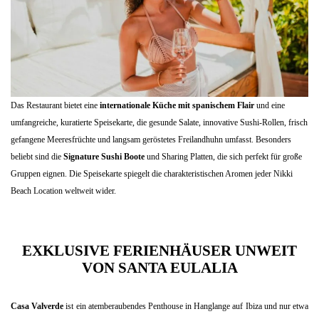
Das Restaurant bietet eine
internationale Küche mit spanischem Flair
und eine
umfangreiche, kuratierte Speisekarte, die gesunde Salate, innovative Sushi-Rollen, frisch
gefangene Meeresfrüchte und langsam geröstetes Freilandhuhn umfasst. Besonders
beliebt sind die
Signature Sushi Boote
und Sharing Platten, die sich perfekt für große
Gruppen eignen. Die Speisekarte spiegelt die charakteristischen Aromen jeder Nikki
Beach Location weltweit wider.
EXKLUSIVE FERIENHÄUSER UNWEIT
VON SANTA EULALIA
Casa Valverde
ist ein atemberaubendes Penthouse in Hanglange auf Ibiza und nur etwa