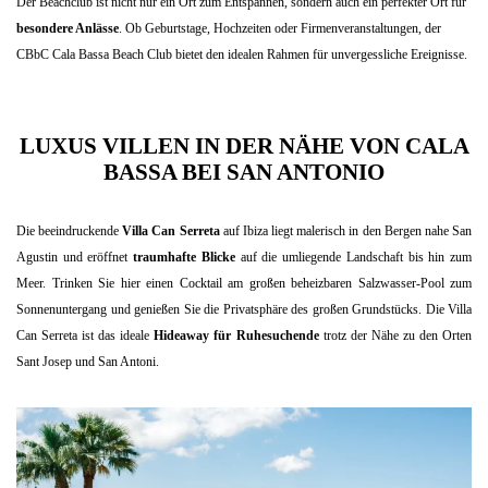
Der Beachclub ist nicht nur ein Ort zum Entspannen, sondern auch ein perfekter Ort für
besondere Anlässe
. Ob Geburtstage, Hochzeiten oder Firmenveranstaltungen, der
CBbC Cala Bassa Beach Club bietet den idealen Rahmen für unvergessliche Ereignisse.
LUXUS VILLEN IN DER NÄHE VON CALA
BASSA BEI SAN ANTONIO
Die beeindruckende
Villa Can Serreta
auf Ibiza liegt malerisch in den Bergen nahe San
Agustin und eröffnet
traumhafte Blicke
auf die umliegende Landschaft bis hin zum
Meer. Trinken Sie hier einen Cocktail am großen beheizbaren Salzwasser-Pool zum
Sonnenuntergang und genießen Sie die Privatsphäre des großen Grundstücks. Die Villa
Can Serreta ist das ideale
Hideaway für Ruhesuchende
trotz der Nähe zu den Orten
Sant Josep und San Antoni.