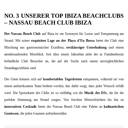
NO. 3 UNSERER TOP IBIZA BEACHCLUBS
–
NASSAU BEACH CLUB IBIZA
Der Nassau Beach Club
auf Ibiza ist ein Synonym für Luxus und Entspannung am
Strand. Mit seiner
exquisiten Lage an der Playa d’En Bossa
bietet der Club eine
Mischung aus gastronomischer Exzellenz,
erstklassiger Unterhaltung
und einem
atemberaubenden Meerblick. Seit über einem Jahrzehnt zieht der in Familienbesitz
befindliche Club Besucher an, die auf der Suche nach einem unvergleichlichen
Strandtagserlebnis sind.
Die Gäste können sich auf
komfortablen Tagesbetten
entspannen, während sie von
einem aufmerksamen Team bedient werden, das dafür sorgt, dass jeder Wunsch erfüllt
wird. Die Speisekarte des Clubs ist so vielfältig wie die
Musik der DJs
, die für die
perfekte Stimmung am Strand sorgen. Von frischen Meeresfrüchten bis hin zu
innovativen Cocktails
bietet der Nassau Beach Club eine Palette an
kulinarischen
Genüssen
, die jeden Gaumen zufriedenstellen.