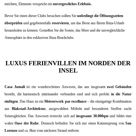
möchten, Elements verspricht ein
unvergessliches Erlebnis.
Bevor Sie einen dieser Clubs besuchen sollten Sie
unbedingt die Öffnungszeiten
überprüfen
und gegebenenfalls
reservieren
, um das Beste aus Ihrem Ibiza-Urlaub
herausholen zu können. Genießen Sie die Sonne, das Meer und die unvergleichliche
Atmosphäre in den exklusiven Ibiza Beachclubs.
LUXUS FERIENVILLEN IM NORDEN DER
INSEL
Casa Jumali
ist ein wunderschönes Anwesen, das aus insgesamt
zwei Gebäuden
besteht, die harmonisch miteinander verbunden sind und sich perfekt
in die Natur
einfügen
. Das Haus ist ein
Meisterwerk par excellance
– die einzigartige Kombination
aus
Blakstad-Architektur
, ausgewählten Möbeln und besonderen Stoffen sucht
Seinesgleichen. Das Anwesen erstreckt sich auf
insgesamt 30.000qm
und bildet eine
wahre
Oase der Ruhe
. Dennoch befinden Sie sich nur einen Katzensprung von
San
Lorenzo
und ca. 8km vom nächsten Strand entfernt.