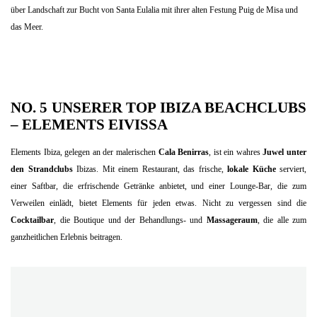
über Landschaft zur Bucht von Santa Eulalia mit ihrer alten Festung Puig de Misa und
das Meer.
NO. 5 UNSERER TOP IBIZA BEACHCLUBS
–
ELEMENTS EIVISSA
Elements Ibiza, gelegen an der malerischen
Cala Benirras
, ist ein wahres
Juwel unter
den Strandclubs
Ibizas. Mit einem Restaurant, das frische,
lokale Küche
serviert,
einer Saftbar, die erfrischende Getränke anbietet, und einer Lounge-Bar, die zum
Verweilen einlädt, bietet Elements für jeden etwas. Nicht zu vergessen sind die
Cocktailbar
, die Boutique und der Behandlungs- und
Massageraum
, die alle zum
ganzheitlichen Erlebnis beitragen.