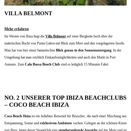
VILLA BELMONT
Mehr erfahren
Im Westen von Ibiza liegt die
Villa Belmont
auf einer Bergkette hoch über der
malerischen Bucht von Punta Galera mit Blick zum Meer und den vorgelagerten Inseln.
Man hat von hier einen fantastischen
Blick genau in den Sonnenuntergang
. In der
Umgebung hat man reichlich Einkaufsmöglichkeiten und auch den Markt in Port
Antonio. Zum
Cala Bassa Beach Club
sind es lediglich 15 Minuten Fahrt.
NO. 2 UNSERER TOP IBIZA BEACHCLUBS
–
COCO BEACH IBIZA
Coco Beach Ibiza
ist ein beliebtes Reiseziel für Besucher, die nach einer Mischung aus
Entspannung, Sonne und
exklusivem Ambiente
suchen. Gelegen an der schönen Küste
von Ibiza, bietet dieser Strandclub eine
atemberaubende Aussicht
auf das Meer und ist