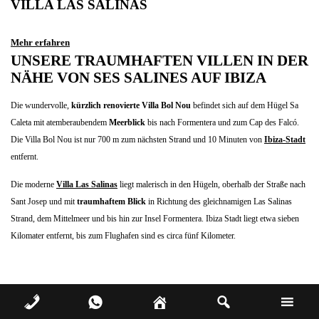
VILLA LAS SALINAS
Mehr erfahren
UNSERE TRAUMHAFTEN VILLEN IN DER
NÄHE VON SES SALINES AUF IBIZA
Die wundervolle,
kürzlich renovierte
Villa Bol Nou
befindet sich auf dem Hügel Sa
Caleta mit atemberaubendem
Meerblick
bis nach Formentera und zum Cap des Falcó.
Die Villa Bol Nou ist nur 700 m zum nächsten Strand und 10 Minuten von
Ibiza-Stadt
entfernt.
Die moderne
Villa Las Salinas
liegt malerisch in den Hügeln, oberhalb der Straße nach
Sant Josep und mit
traumhaftem Blick
in Richtung des gleichnamigen Las Salinas
Strand, dem Mittelmeer und bis hin zur Insel Formentera. Ibiza Stadt liegt etwa sieben
Kilomater entfernt, bis zum Flughafen sind es circa fünf Kilometer.
CALA CONTA BZW. CALA COMTE