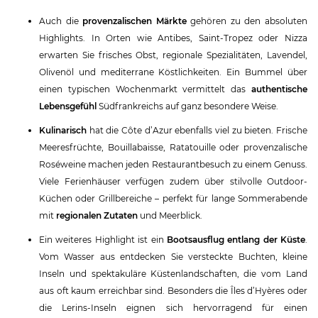
Auch die
provenzalischen Märkte
gehören zu den absoluten
Highlights. In Orten wie Antibes, Saint-Tropez oder Nizza
erwarten Sie frisches Obst, regionale Spezialitäten, Lavendel,
Olivenöl und mediterrane Köstlichkeiten. Ein Bummel über
einen typischen Wochenmarkt vermittelt das
authentische
Lebensgefühl
Südfrankreichs auf ganz besondere Weise.
Kulinarisch
hat die Côte d’Azur ebenfalls viel zu bieten. Frische
Meeresfrüchte, Bouillabaisse, Ratatouille oder provenzalische
Roséweine machen jeden Restaurantbesuch zu einem Genuss.
Viele Ferienhäuser verfügen zudem über stilvolle Outdoor-
Küchen oder Grillbereiche – perfekt für lange Sommerabende
mit
regionalen Zutaten
und Meerblick.
Ein weiteres Highlight ist ein
Bootsausflug entlang der Küste
.
Vom Wasser aus entdecken Sie versteckte Buchten, kleine
Inseln und spektakuläre Küstenlandschaften, die vom Land
aus oft kaum erreichbar sind. Besonders die Îles d’Hyères oder
die Lerins-Inseln eignen sich hervorragend für einen