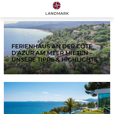
FERIENHAUS AN DER CÔTE
D’AZUR AM MEER MIETEN –
UNSERE TIPPS & HIGHLIGHTS