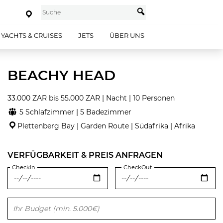
YACHTS & CRUISES
JETS
ÜBER UNS
BEACHY HEAD
33.000 ZAR bis 55.000 ZAR | Nacht | 10 Personen
5 Schlafzimmer | 5 Badezimmer
Plettenberg Bay | Garden Route | Südafrika | Afrika
VERFÜGBARKEIT & PREIS ANFRAGEN
CheckIn
CheckOut
Bitte lasse dieses Feld leer.