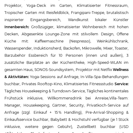
Projektor, Yoga-Deck im Garten, Klimatisierter Fitnessraum,
Tropischer Garten mit Reisfeldblick, Frangipani-Treppe, brutalistisch
inspirierter Eingangsbereich, Wandkunst lokaler Künstler
Innenbereich:
Großzügiger, klimatisierter Wohnbereich mit hohen
Decken, Abgesenkte Lounge-Zone mit stilvollem Design, Offene
Küche mit: Kaffeemaschine (Nespresso), Weinkühlschrank,
Wasserspender, Induktionsherd, Backofen, Mikrowelle, Mixer, Toaster,
Barzubehör Essbereich für 10 Personen (innen und außen), 3
zusätzliche Barplätze an der Küchentheke, High-Speed-WLAN im
gesamten Haus, SONOS-Soundsystem, Projektor mit Netflix
Wellness
& Aktivitäten:
Yoga-Sessions auf Anfrage, In-Villa-Spa-Behandlungen
buchbar, Privates Rooftop-Kino, Klimatisiertes Fitnessstudio
Service:
Tägliches Housekeeping & Turndown-Service, Tägliches kontinentales
Frühstück inklusive, Willkommensdrink bei Anreise,Villa-Team:
Manager, Housekeeping, Gärtner, Security, Privatkoch-Service auf
Anfrage (zzgl. Einkauf + 15 % Handling), Pre-Arrival-Shopping &
Einkaufsservice buchbar, Babybett & Hochstuhl verfügbar (je 1 Stück
inklusive, weitere gegen Gebühr), Zustellbett buchbar (USD