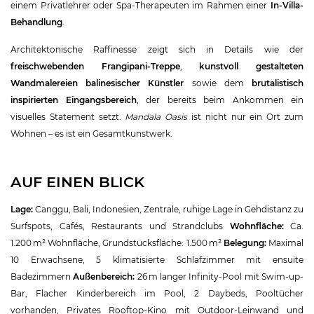
einem Privatlehrer oder Spa-Therapeuten im Rahmen einer
In-Villa-
Behandlung
.
Architektonische Raffinesse zeigt sich in Details wie der
freischwebenden Frangipani-Treppe
,
kunstvoll gestalteten
Wandmalereien balinesischer Künstler
sowie dem
brutalistisch
inspirierten Eingangsbereich
, der bereits beim Ankommen ein
visuelles Statement setzt.
Mandala Oasis
ist nicht nur ein Ort zum
Wohnen – es ist ein Gesamtkunstwerk.
AUF EINEN BLICK
Lage:
Canggu, Bali, Indonesien, Zentrale, ruhige Lage in Gehdistanz zu
Surfspots, Cafés, Restaurants und Strandclubs
Wohnfläche:
Ca.
1.200 m² Wohnfläche, Grundstücksfläche: 1.500 m²
Belegung:
Maximal
10 Erwachsene, 5 klimatisierte Schlafzimmer mit ensuite
Badezimmern
Außenbereich:
26 m langer Infinity-Pool mit Swim-up-
Bar, Flacher Kinderbereich im Pool, 2 Daybeds, Pooltücher
vorhanden, Privates Rooftop-Kino mit Outdoor-Leinwand und