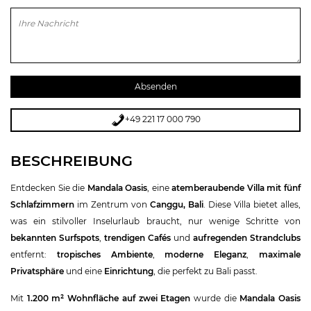
Bitte lasse dieses Feld leer.
+49 221 17 000 790
BESCHREIBUNG
Entdecken Sie die
Mandala Oasis
, eine
atemberaubende Villa mit fünf
Schlafzimmern
im Zentrum von
Canggu, Bali
. Diese Villa bietet alles,
was ein stilvoller Inselurlaub braucht, nur wenige Schritte von
bekannten Surfspots
,
trendigen Cafés
und
aufregenden Strandclubs
entfernt:
tropisches Ambiente
,
moderne Eleganz
,
maximale
Privatsphäre
und eine
Einrichtung
, die perfekt zu Bali passt.
Mit
1.200 m² Wohnfläche auf zwei Etagen
wurde die
Mandala Oasis