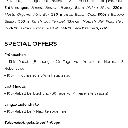
45/Nacht), Flughafentransfers & Ausflüge organisierbar
Entfernungen:
Baked. Berawa Bakery
:
84 m
Riviera Bistro
:
220 m
Mosto Organic Wine Bar
:
280 m
Atlas Beach Club
:
800 m
Berawa
Beach
:
950 m
Tanah Lot Tempel
:
13,4 km
Ngurah Rai Flughafen
:
15,7 km
La Brisa Sunday Market
:
7,4 km
Desa Kitsuné
:
7,3 km
SPECIAL OFFERS
Frühbucher:
– 15 % Rabatt (Buchung >120 Tage vor Anreise in Normal- &
Nebensaison)
– 10 % in Hochsaison, 5 % in Hauptsaison
Last-Minute:
– 10 % Rabatt bei Buchung <30 Tage vor Anreise (alle Saisons)
Langzeitaufenthalte:
– 10 % Rabatt bei 7 Nächten oder mehr
Saisonale Angebote auf Anfrage