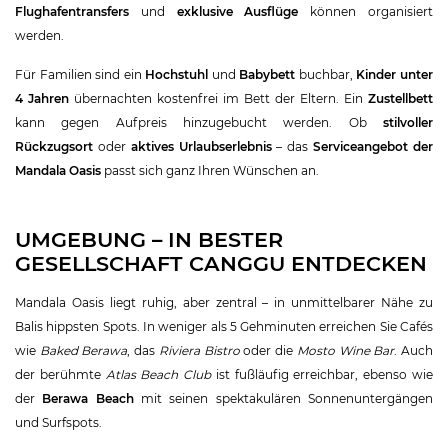
Flughafentransfers
und
exklusive Ausflüge
können organisiert
werden.
Für Familien sind ein
Hochstuhl
und
Babybett
buchbar,
Kinder unter
4 Jahren
übernachten kostenfrei im Bett der Eltern. Ein
Zustellbett
kann gegen Aufpreis hinzugebucht werden. Ob
stilvoller
Rückzugsort
oder
aktives Urlaubserlebnis
– das
Serviceangebot der
Mandala Oasis
passt sich ganz Ihren Wünschen an.
UMGEBUNG – IN BESTER
GESELLSCHAFT CANGGU ENTDECKEN
Mandala Oasis liegt ruhig, aber zentral – in unmittelbarer Nähe zu
Balis hippsten Spots. In weniger als 5 Gehminuten erreichen Sie Cafés
wie
Baked Berawa
, das
Riviera Bistro
oder die
Mosto Wine Bar
. Auch
der berühmte
Atlas Beach Club
ist fußläufig erreichbar, ebenso wie
der
Berawa Beach
mit seinen spektakulären Sonnenuntergängen
und Surfspots.