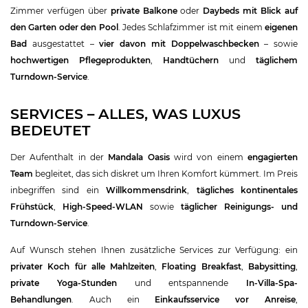
Zimmer verfügen über
private Balkone
oder
Daybeds mit Blick auf
den Garten oder den Pool
. Jedes Schlafzimmer ist mit einem
eigenen
Bad
ausgestattet –
vier davon mit Doppelwaschbecken
– sowie
hochwertigen Pflegeprodukten
,
Handtüchern
und
täglichem
Turndown-Service
.
SERVICES – ALLES, WAS LUXUS
BEDEUTET
Der Aufenthalt in der
Mandala Oasis
wird von einem
engagierten
Team
begleitet, das sich diskret um Ihren Komfort kümmert. Im Preis
inbegriffen sind ein
Willkommensdrink
,
tägliches kontinentales
Frühstück
,
High-Speed-WLAN
sowie
täglicher Reinigungs- und
Turndown-Service
.
Auf Wunsch stehen Ihnen zusätzliche Services zur Verfügung: ein
privater Koch für alle Mahlzeiten
,
Floating Breakfast
,
Babysitting
,
private Yoga-Stunden
und entspannende
In-Villa-Spa-
Behandlungen
. Auch ein
Einkaufsservice vor Anreise
,