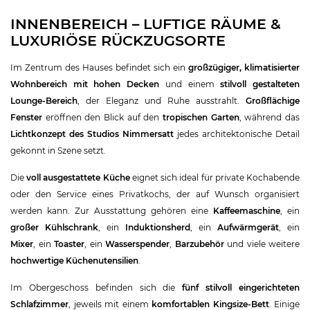
INNENBEREICH – LUFTIGE RÄUME &
LUXURIÖSE RÜCKZUGSORTE
Im Zentrum des Hauses befindet sich ein
großzügiger, klimatisierter
Wohnbereich mit hohen Decken
und einem
stilvoll gestalteten
Lounge-Bereich
, der Eleganz und Ruhe ausstrahlt.
Großflächige
Fenster
eröffnen den Blick auf den
tropischen Garten
, während das
Lichtkonzept des Studios Nimmersatt
jedes architektonische Detail
gekonnt in Szene setzt.
Die
voll ausgestattete Küche
eignet sich ideal für private Kochabende
oder den Service eines Privatkochs, der auf Wunsch organisiert
werden kann. Zur Ausstattung gehören eine
Kaffeemaschine
, ein
großer Kühlschrank
, ein
Induktionsherd
, ein
Aufwärmgerät
, ein
Mixer
, ein
Toaster
, ein
Wasserspender
,
Barzubehör
und viele weitere
hochwertige Küchenutensilien
.
Im Obergeschoss befinden sich die
fünf stilvoll eingerichteten
Schlafzimmer
, jeweils mit einem
komfortablen Kingsize-Bett
. Einige