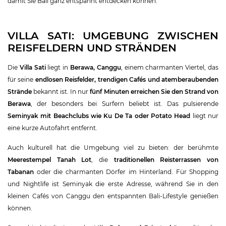
damit Sie Bali ganz entspannt entdecken können.
VILLA SATI: UMGEBUNG ZWISCHEN
REISFELDERN UND STRÄNDEN
Die
Villa Sati
liegt in
Berawa, Canggu
, einem charmanten Viertel, das
für seine
endlosen Reisfelder, trendigen Cafés und atemberaubenden
Strände
bekannt ist. In nur
fünf Minuten erreichen Sie den Strand von
Berawa
, der besonders bei Surfern beliebt ist. Das pulsierende
Seminyak mit Beachclubs wie Ku De Ta oder Potato Head
liegt nur
eine kurze Autofahrt entfernt.
Auch kulturell hat die Umgebung viel zu bieten: der berühmte
Meerestempel Tanah Lot
, die
traditionellen Reisterrassen von
Tabanan
oder die charmanten Dörfer im Hinterland. Für Shopping
und Nightlife ist Seminyak die erste Adresse, während Sie in den
kleinen Cafés von Canggu den entspannten Bali-Lifestyle genießen
können.