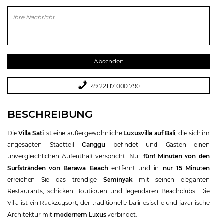
Bitte lasse dieses Feld leer.
+49 221 17 000 790
BESCHREIBUNG
Die
Villa Sati
ist eine außergewöhnliche
Luxusvilla auf Bali
, die sich im
angesagten Stadtteil
Canggu
befindet und Gästen einen
unvergleichlichen Aufenthalt verspricht. Nur
fünf Minuten von den
Surfstränden von Berawa Beach
entfernt und in
nur 15 Minuten
erreichen Sie das trendige
Seminyak
mit seinen eleganten
Restaurants, schicken Boutiquen und legendären Beachclubs. Die
Villa ist ein Rückzugsort, der traditionelle balinesische und javanische
Architektur mit
modernem Luxus
verbindet.