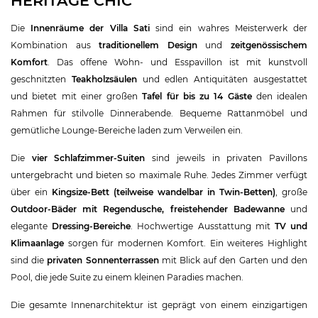
HERITAGE CHIC
Die
Innenräume der Villa Sati
sind ein wahres Meisterwerk der
Kombination aus
traditionellem Design
und
zeitgenössischem
Komfort
. Das offene Wohn- und Esspavillon ist mit kunstvoll
geschnitzten
Teakholzsäulen
und edlen Antiquitäten ausgestattet
und bietet mit einer großen
Tafel für bis zu 14 Gäste
den idealen
Rahmen für stilvolle Dinnerabende. Bequeme Rattanmöbel und
gemütliche Lounge-Bereiche laden zum Verweilen ein.
Die
vier Schlafzimmer-Suiten
sind jeweils in privaten Pavillons
untergebracht und bieten so maximale Ruhe. Jedes Zimmer verfügt
über ein
Kingsize-Bett (teilweise wandelbar in Twin-Betten)
, große
Outdoor-Bäder mit Regendusche, freistehender Badewanne
und
elegante
Dressing-Bereiche
. Hochwertige Ausstattung mit
TV und
Klimaanlage
sorgen für modernen Komfort. Ein weiteres Highlight
sind die
privaten Sonnenterrassen
mit Blick auf den Garten und den
Pool, die jede Suite zu einem kleinen Paradies machen.
Die gesamte Innenarchitektur ist geprägt von einem einzigartigen