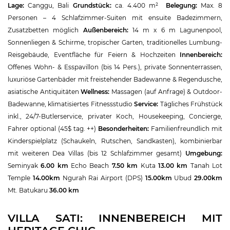
Lage:
Canggu, Bali
Grundstück:
ca. 4.400 m²
Belegung:
Max. 8
Personen – 4 Schlafzimmer-Suiten mit ensuite Badezimmern,
Zusatzbetten möglich
Außenbereich:
14 m x 6 m Lagunenpool,
Sonnenliegen & Schirme, tropischer Garten, traditionelles Lumbung-
Reisgebäude, Eventfläche für Feiern & Hochzeiten
Innenbereich:
Offenes Wohn- & Esspavillon (bis 14 Pers.), private Sonnenterrassen,
luxuriöse Gartenbäder mit freistehender Badewanne & Regendusche,
asiatische Antiquitäten
Wellness:
Massagen (auf Anfrage) & Outdoor-
Badewanne, klimatisiertes Fitnessstudio
Service:
Tägliches Frühstück
inkl., 24/7-Butlerservice, privater Koch, Housekeeping, Concierge,
Fahrer optional (45$ tag. ++)
Besonderheiten:
Familienfreundlich mit
Kinderspielplatz (Schaukeln, Rutschen, Sandkasten), kombinierbar
mit weiteren Dea Villas (bis 12 Schlafzimmer gesamt)
Umgebung:
Seminyak
6.00 km
Echo Beach
7.50 km
Kuta
13.00 km
Tanah Lot
Temple
14.00km
Ngurah Rai Airport (DPS)
15.00km
Ubud
29.00km
Mt. Batukaru
36.00 km
VILLA SATI: INNENBEREICH MIT