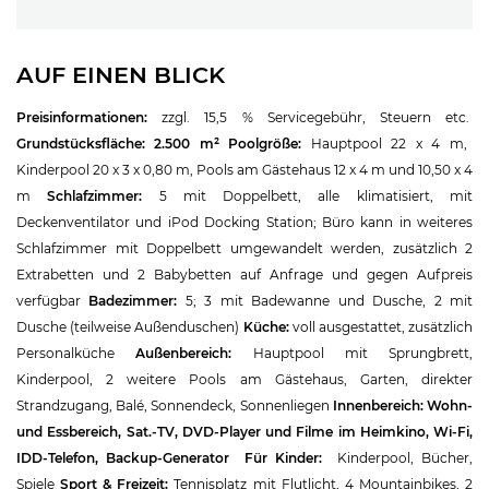
AUF EINEN BLICK
Preisinformationen:
zzgl. 15,5 % Servicegebühr, Steuern etc.
Grundstücksfläche:
2.500 m²
Poolgröße:
Hauptpool 22 x 4 m,
Kinderpool 20 x 3 x 0,80 m, Pools am Gästehaus 12 x 4 m und 10,50 x 4
m
Schlafzimmer:
5 mit Doppelbett, alle klimatisiert, mit
Deckenventilator und iPod Docking Station; Büro kann in weiteres
Schlafzimmer mit Doppelbett umgewandelt werden, zusätzlich 2
Extrabetten und 2 Babybetten auf Anfrage und gegen Aufpreis
verfügbar
Badezimmer:
5; 3 mit Badewanne und Dusche, 2 mit
Dusche (teilweise Außenduschen)
Küche:
voll ausgestattet, zusätzlich
Personalküche
Außenbereich:
Hauptpool mit Sprungbrett,
Kinderpool, 2 weitere Pools am Gästehaus, Garten, direkter
Strandzugang, Balé, Sonnendeck, Sonnenliegen
Innenbereich:
Wohn-
und Essbereich, Sat.-TV, DVD-Player und Filme im Heimkino, Wi-Fi,
IDD-Telefon, Backup-Generator
Für Kinder:
Kinderpool, Bücher,
Spiele
Sport & Freizeit:
Tennisplatz mit Flutlicht, 4 Mountainbikes, 2