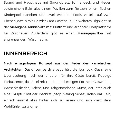
Strand und Haupthaus mit Sprungbrett, Sonnendeck und -liegen
sowie einem Balé, also einem Pavillon zum Relaxen, einem flachen
Kinderpool daneben und zwei weiteren Pools verteilt auf zwei
Ebenen jeweils mit Holzdeck am Gästehaus. Ein weiteres Highlight ist
der
villaeigene Tennisplatz mit Flutlicht
und erhöhter Holzplattform
für Zuschauer. Außerdem gibt es einen
Massagepavillon
mit
angrenzendem Waschraum.
INNENBEREICH
Nach
einzigartigem Konzept aus der Feder des kanadischen
Architekten David Lombardi
erbaut hält die Lombok Oasis eine
Überraschung nach der anderen für ihre Gäste bereit. Poppige
Farbakzente, das Spiel mit runden und eckigen Formen, Glaswände,
Wasserkaskaden, Teiche und zeitgenössische Kunst, darunter auch
eine Skulptur mit der Inschrift „Stop Making Sense“, laden dazu ein,
einfach einmal alles hinter sich zu lassen und sich ganz dem
Wohlfühlen zu widmen.