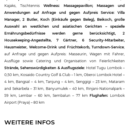
Kajaks, Tischtennis
Wellness:
Massagepavillon; Massagen und
Anwendungen auf Anfrage und gegen Aufpreis
Service:
Villa
Manager, 2 Butler, Koch (Einkäufe gegen Beleg), Beikoch, große
Auswahl an westlichen und asiatischen Gerichten – spezielle
Ernährungsbedürfnisse werden gerne berücksichtigt, 2
Housekeeping-Angestellte, 7 Gärtner, 6 Security-Mitarbeiter,
Hausmeister, Welcome-Drink und Früchtekorb, Turndown-Service
;
auf Anfrage und gegen Aufpreis: Masseurin, Wagen mit Fahrer,
Ausflüge sowie Catering und Organisation von Feierlichkeiten
Strände, Sehenswürdigkeiten & Ausflugsziele:
Hotel Tugu Lombok –
0,50 km, Kosaido Country Golf & Club – 1 km, Oberoi Lombok Hotel –
4 km, Bangsal – 4 km, Tanjung – 4 km, Senggigi – 23 km, Mataram
and Sekarbela – 31 km, Banyumulek – 40 km, Rinjani-Nationalpark –
59 km, Lembar – 60 km, Sembalun – 77 km
Flughafen:
Lombok
Airport (Praya) – 80 km
WEITERE INFOS