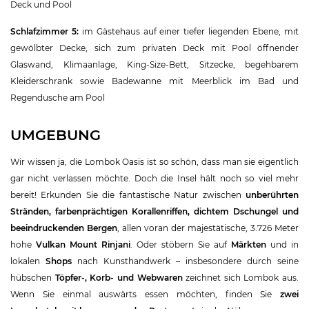
Deck und Pool
Schlafzimmer 5:
im Gästehaus auf einer tiefer liegenden Ebene, mit
gewölbter Decke, sich zum privaten Deck mit Pool öffnender
Glaswand, Klimaanlage, King-Size-Bett, Sitzecke, begehbarem
Kleiderschrank sowie Badewanne mit Meerblick im Bad und
Regendusche am Pool
UMGEBUNG
Wir wissen ja, die Lombok Oasis ist so schön, dass man sie eigentlich
gar nicht verlassen möchte. Doch die Insel hält noch so viel mehr
bereit! Erkunden Sie die fantastische Natur zwischen
unberührten
Stränden, farbenprächtigen Korallenriffen, dichtem Dschungel und
beeindruckenden Bergen
, allen voran der majestätische, 3.726 Meter
hohe
Vulkan Mount Rinjani
. Oder stöbern Sie auf
Märkten
und in
lokalen
Shops
nach Kunsthandwerk – insbesondere durch seine
hübschen
Töpfer-, Korb- und Webwaren
zeichnet sich Lombok aus.
Wenn Sie einmal auswärts essen möchten, finden Sie
zwei