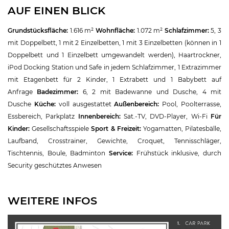
AUF EINEN BLICK
Grundstücksfläche:
1.616 m²
Wohnfläche:
1.072 m²
Schlafzimmer:
5, 3
mit Doppelbett, 1 mit 2 Einzelbetten, 1 mit 3 Einzelbetten (können in 1
Doppelbett und 1 Einzelbett umgewandelt werden), Haartrockner,
iPod Docking Station und Safe in jedem Schlafzimmer, 1 Extrazimmer
mit Etagenbett für 2 Kinder, 1 Extrabett und 1 Babybett auf
Anfrage
Badezimmer:
6, 2 mit Badewanne und Dusche, 4 mit
Dusche
Küche:
voll ausgestattet
Außenbereich:
Pool, Poolterrasse,
Essbereich, Parkplatz
Innenbereich:
Sat.-TV, DVD-Player, Wi-Fi
Für
Kinder:
Gesellschaftsspiele
Sport & Freizeit:
Yogamatten, Pilatesbälle,
Laufband, Crosstrainer, Gewichte, Croquet, Tennisschläger,
Tischtennis, Boule, Badminton
Service:
Frühstück inklusive, durch
Security geschütztes Anwesen
WEITERE INFOS