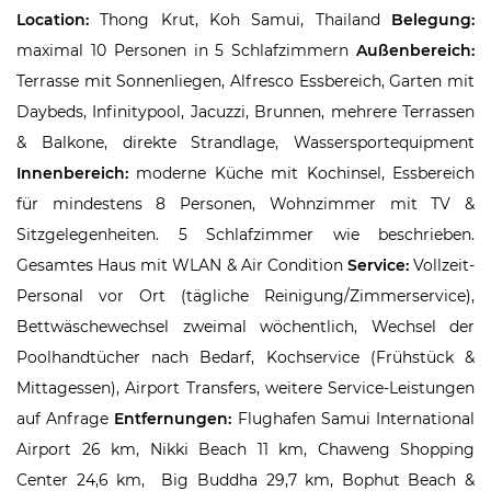
Location:
Thong Krut, Koh Samui, Thailand
Belegung:
maximal 10 Personen in 5 Schlafzimmern
Außenbereich:
Terrasse mit Sonnenliegen, Alfresco Essbereich, Garten mit
Daybeds, Infinitypool, Jacuzzi, Brunnen, mehrere Terrassen
& Balkone, direkte Strandlage, Wassersportequipment
Innenbereich:
moderne Küche mit Kochinsel, Essbereich
für mindestens 8 Personen, Wohnzimmer mit TV &
Sitzgelegenheiten. 5 Schlafzimmer wie beschrieben.
Gesamtes Haus mit WLAN & Air Condition
Service:
Vollzeit-
Personal vor Ort (tägliche Reinigung/Zimmerservice),
Bettwäschewechsel zweimal wöchentlich, Wechsel der
Poolhandtücher nach Bedarf, Kochservice (Frühstück &
Mittagessen), Airport Transfers, weitere Service-Leistungen
auf Anfrage
Entfernungen:
Flughafen Samui International
Airport 26 km, Nikki Beach 11 km, Chaweng Shopping
Center 24,6 km, Big Buddha 29,7 km, Bophut Beach &