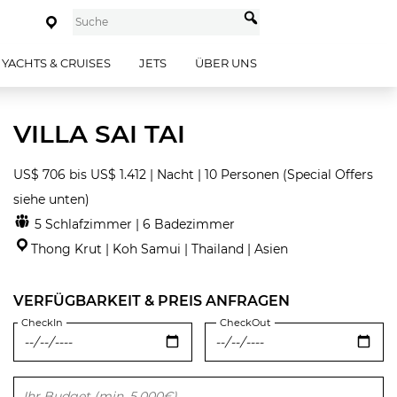
YACHTS & CRUISES
JETS
ÜBER UNS
VILLA SAI TAI
US$ 706 bis US$ 1.412 | Nacht | 10 Personen (Special Offers
siehe unten)
5 Schlafzimmer | 6 Badezimmer
Thong Krut | Koh Samui | Thailand | Asien
VERFÜGBARKEIT & PREIS ANFRAGEN
CheckIn
CheckOut
Bitte lasse dieses Feld leer.