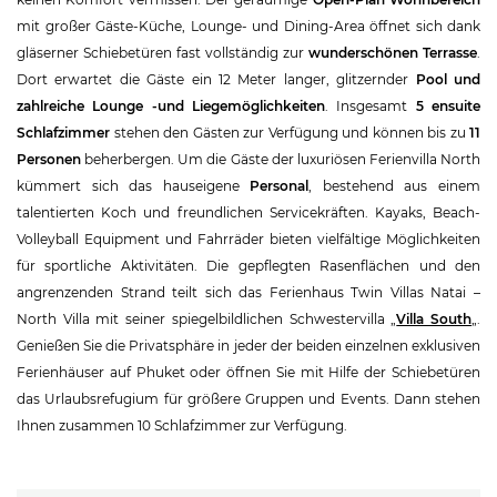
mit großer Gäste-Küche, Lounge- und Dining-Area öffnet sich dank
gläserner Schiebetüren fast vollständig zur
wunderschönen Terrasse
.
Dort erwartet die Gäste ein 12 Meter langer, glitzernder
Pool und
zahlreiche Lounge -und Liegemöglichkeiten
. Insgesamt
5 ensuite
Schlafzimmer
stehen den Gästen zur Verfügung und können bis zu
11
Personen
beherbergen. Um die Gäste der luxuriösen Ferienvilla North
kümmert sich das hauseigene
Personal
, bestehend aus einem
talentierten Koch und freundlichen Servicekräften. Kayaks, Beach-
Volleyball Equipment und Fahrräder bieten vielfältige Möglichkeiten
für sportliche Aktivitäten. Die gepflegten Rasenflächen und den
angrenzenden Strand teilt sich das Ferienhaus Twin Villas Natai –
North Villa mit seiner spiegelbildlichen Schwestervilla „
Villa South
„.
Genießen Sie die Privatsphäre in jeder der beiden einzelnen exklusiven
Ferienhäuser auf Phuket oder öffnen Sie mit Hilfe der Schiebetüren
das Urlaubsrefugium für größere Gruppen und Events. Dann stehen
Ihnen zusammen 10 Schlafzimmer zur Verfügung.