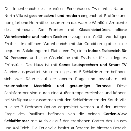
Der Innenbereich des luxuriösen Ferienhauses Twin Villas Natai –
North Villa ist
geschmackvoll und modern
eingerichtet. Erdtöne und
honigfarbene Holzmöbel bestimmen das warme Wohlfühl-Ambiente
des Interieurs. Die Fronten mit
Glasschiebetüren, offene
Wohnbereiche und hohen Decken
erzeugen ein Gefühl von luftiger
Freiheit. Im offenen Wohnbereich mit Air Condition gibt es eine
bequeme Sofalounge mit Flatscreen-TV, einen
Indoor-Essbereich für
14 Personen
und eine Gästeküche mit Esstheke für ein legeres
Frühstück. Das Haus ist mit
Sonos Lautsprechern und Smart TV
Service ausgestattet. Von den insgesamt 5 Schlafzimmern befinden
sich zwei Räume auf der oberen Etage und bezaubern mit
traumhaftem Meerblick und geräumiger Terrasse
. Diese
Schlafzimmer sind durch eine Außentreppe erreichbar und können
bei Verfügbarkeit zusammen mit den Schlafzimmern der South Villa
zu einer 7 Bedroom Option angemietet werden. Auf der unteren
Etage des Pavillons befinden sich die beiden
Garden-View
Schlafzimmer
mit Ausblick auf den tropischen Garten des Hauses
und Koi-Teich. Die Ferienvilla besitzt außerdem im hinteren Bereich