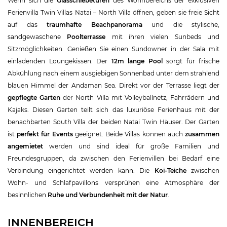
Wenn sich die
Glasschiebetüren
des Wohnbereichs der exklusiven
Ferienvilla Twin Villas Natai – North Villa öffnen, geben sie freie Sicht
auf das
traumhafte Beachpanorama
und die stylische,
sandgewaschene
Poolterrasse
mit ihren vielen Sunbeds und
Sitzmöglichkeiten. Genießen Sie einen Sundowner in der Sala mit
einladenden Loungekissen. Der
12m lange Pool
sorgt für frische
Abkühlung nach einem ausgiebigen Sonnenbad unter dem strahlend
blauen Himmel der Andaman Sea. Direkt vor der Terrasse liegt der
gepflegte Garten
der North Villa mit Volleyballnetz, Fahrrädern und
Kajaks. Diesen Garten teilt sich das luxuriöse Ferienhaus mit der
benachbarten South Villa der beiden Natai Twin Häuser. Der Garten
ist
perfekt für Events
geeignet. Beide Villas können auch
zusammen
angemietet
werden und sind ideal für große Familien und
Freundesgruppen, da zwischen den Ferienvillen bei Bedarf eine
Verbindung eingerichtet werden kann. Die
Koi-Teiche
zwischen
Wohn- und Schlafpavillons versprühen eine Atmosphäre der
besinnlichen
Ruhe und Verbundenheit mit der Natur
.
INNENBEREICH