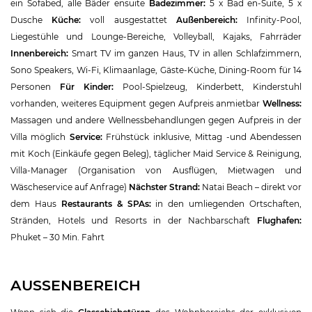
ein Sofabed, alle Bäder ensuite
Badezimmer:
5 x Bad en-Suite, 5 x
Dusche
Küche:
voll ausgestattet
Außenbereich:
Infinity-Pool,
Liegestühle und Lounge-Bereiche, Volleyball, Kajaks, Fahrräder
Innenbereich:
Smart TV im ganzen Haus, TV in allen Schlafzimmern,
Sono Speakers, Wi-Fi, Klimaanlage, Gäste-Küche, Dining-Room für 14
Personen
Für Kinder:
Pool-Spielzeug, Kinderbett, Kinderstuhl
vorhanden, weiteres Equipment gegen Aufpreis anmietbar
Wellness:
Massagen und andere Wellnessbehandlungen gegen Aufpreis in der
Villa möglich
Service:
Frühstück inklusive, Mittag -und Abendessen
mit Koch (Einkäufe gegen Beleg), täglicher Maid Service & Reinigung,
Villa-Manager (Organisation von Ausflügen, Mietwagen und
Wäscheservice auf Anfrage)
Nächster Strand:
Natai Beach – direkt vor
dem Haus
Restaurants & SPAs:
in den umliegenden Ortschaften,
Stränden, Hotels und Resorts in der Nachbarschaft
Flughafen:
Phuket – 30 Min. Fahrt
AUSSENBEREICH