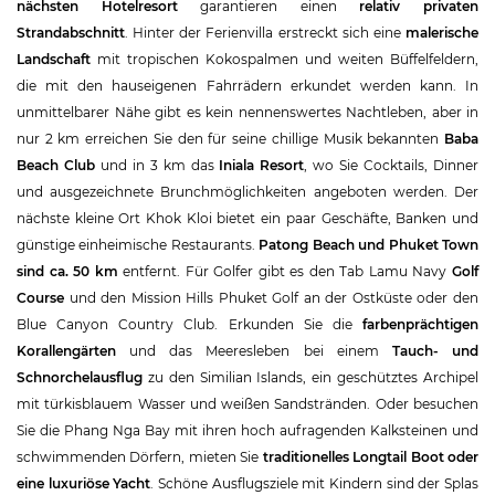
nächsten Hotelresort
garantieren einen
relativ privaten
Strandabschnitt
. Hinter der Ferienvilla erstreckt sich eine
malerische
Landschaft
mit tropischen Kokospalmen und weiten Büffelfeldern,
die mit den hauseigenen Fahrrädern erkundet werden kann. In
unmittelbarer Nähe gibt es kein nennenswertes Nachtleben, aber in
nur 2 km erreichen Sie den für seine chillige Musik bekannten
Baba
Beach Club
und in 3 km das
Iniala Resort
, wo Sie Cocktails, Dinner
und ausgezeichnete Brunchmöglichkeiten angeboten werden. Der
nächste kleine Ort Khok Kloi bietet ein paar Geschäfte, Banken und
günstige einheimische Restaurants.
Patong Beach und Phuket Town
sind ca. 50 km
entfernt. Für Golfer gibt es den Tab Lamu Navy
Golf
Course
und den Mission Hills Phuket Golf an der Ostküste oder den
Blue Canyon Country Club. Erkunden Sie die
farbenprächtigen
Korallengärten
und das Meeresleben bei einem
Tauch- und
Schnorchelausflug
zu den Similian Islands, ein geschütztes Archipel
mit türkisblauem Wasser und weißen Sandstränden. Oder besuchen
Sie die Phang Nga Bay mit ihren hoch aufragenden Kalksteinen und
schwimmenden Dörfern, mieten Sie
traditionelles Longtail Boot oder
eine luxuriöse Yacht
. Schöne Ausflugsziele mit Kindern sind der Splas