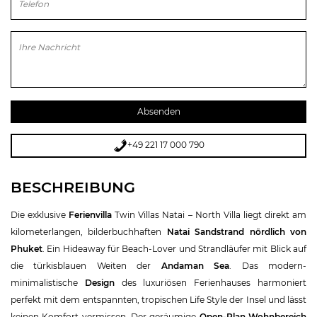
Bitte lasse dieses Feld leer.
+49 221 17 000 790
BESCHREIBUNG
Die exklusive
Ferienvilla
Twin Villas Natai – North Villa liegt direkt am
kilometerlangen, bilderbuchhaften
Natai Sandstrand nördlich von
Phuket
. Ein Hideaway für Beach-Lover und Strandläufer mit Blick auf
die türkisblauen Weiten der
Andaman Sea
. Das modern-
minimalistische
Design
des luxuriösen Ferienhauses harmoniert
perfekt mit dem entspannten, tropischen Life Style der Insel und lässt
keinen Komfort vermissen. Der geräumige
Open-Plan Wohnbereich