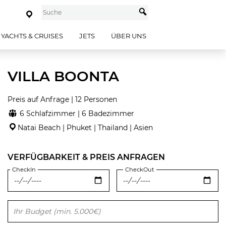
YACHTS & CRUISES
JETS
ÜBER UNS
VILLA BOONTA
Preis auf Anfrage | 12 Personen
6 Schlafzimmer | 6 Badezimmer
Natai Beach | Phuket | Thailand | Asien
VERFÜGBARKEIT & PREIS ANFRAGEN
CheckIn
CheckOut
Bitte lasse dieses Feld leer.