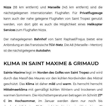
Nizza
(93 km entfernt) und
Marseille
(145 km entfernt) sind die
nächstgelegenen internationalen Flughäfen. Für
Privatflugzeuge
kann auch der nahe gelegene Flughafen von Saint Tropez genutzt
werden, von dort gibt es auch die Möglichkeit eines
Helikopter
Services
zum Flughafen Nizza.
Der nahegelegenen
Bahnhof
von Saint Raphael/Frejus bietet eine
Anbindung an das französische
TGV-Netz
. Die A8 (Marseille – Menton)
ist die nächstgelegene
Autobahn
.
KLIMA IN SAINT MAXIME & GRIMAUD
Sainte Maxime
liegt im
Norden des Golfes von Saint Tropez
und wird
durch das Massif des Maures vor den kühlen Nordwinden des Mistral
geschützt. Das
Klima
ist daher
mild
und
warm
. Es herrscht herrscht
Mittelmeerklima
mit gemäßigt kühlen Wintern und trockenen und
warmen Sommern. Die Höchsttemperaturen betragen im Schnitt
27°
C im Hochsommer
, im Januar werden dann nur noch bis