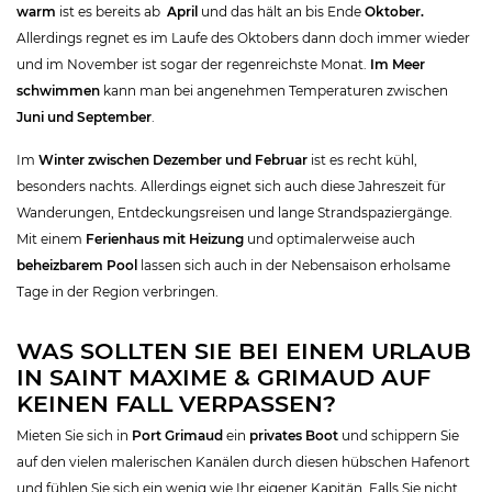
warm
ist es bereits ab
April
und das hält an bis Ende
Oktober.
Allerdings regnet es im Laufe des Oktobers dann doch immer wieder
und im November ist sogar der regenreichste Monat.
Im Meer
schwimmen
kann man bei angenehmen Temperaturen zwischen
Juni und September
.
Im
Winter zwischen Dezember und Februar
ist es recht kühl,
besonders nachts. Allerdings eignet sich auch diese Jahreszeit für
Wanderungen, Entdeckungsreisen und lange Strandspaziergänge.
Mit einem
Ferienhaus mit Heizung
und optimalerweise auch
beheizbarem Pool
lassen sich auch in der Nebensaison erholsame
Tage in der Region verbringen.
WAS SOLLTEN SIE BEI EINEM URLAUB
IN SAINT MAXIME & GRIMAUD AUF
KEINEN FALL VERPASSEN?
Mieten Sie sich in
Port Grimaud
ein
privates Boot
und schippern Sie
auf den vielen malerischen Kanälen durch diesen hübschen Hafenort
und fühlen Sie sich ein wenig wie Ihr eigener Kapitän. Falls Sie nicht