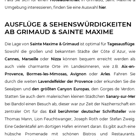
Umgebung interessieren, finden Sie eine Auswahl
hier
.
AUSFLÜGE & SEHENSWÜRDIGKEITEN
AB GRIMAUD & SAINTE MAXIME
Die Lage von
Sainte Maxime & Grimaud
ist optimal für
Tagesausflüge
.
Sowohl die großen und bekannten Städte der Côte d´Azur, wie
Cannes, Marseille
oder
Nizza
können bequem erreicht werden als
auch viele charmante Orte im Landesinneren, wie z.B.
Aix-en-
Provence, Bormes-les-Mimosas, Avignon
oder
Arles
. Fahren Sie
durch die weiten
Lavendelfelder der Provence
oder erkunden Sie die
Seealpen und
den größten Canyon Europas
, den Gorges de Verdon.
Statten Sie auch dem malerischen kleinen Städtchen
Sanary-sur-Mer
bei Bandol einen Besuch ab, dieser war zur Zeit der Naziherrschaft ein
zentraler Ort für das
Exil berühmter deutscher Schriftsteller
wie
Thomas Mann, Lion Feuchtwanger, Joseph Roth oder Stefan Zweig.
Eine Gedenktafel am dortigen Hafen erinnert daran. Es gibt auch eine
hübsche Promenade mit schönen Bistros und Restaurants.