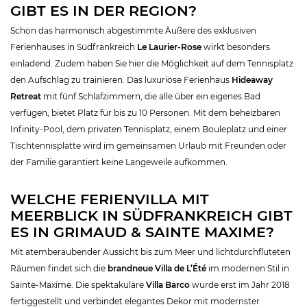
GIBT ES IN DER REGION?
Schon das harmonisch abgestimmte Äußere des exklusiven
Ferienhauses in Südfrankreich
Le Laurier-Rose
wirkt besonders
einladend. Zudem haben Sie hier die Möglichkeit auf dem Tennisplatz
den Aufschlag zu trainieren. Das luxuriöse Ferienhaus
Hideaway
Retreat
mit fünf Schlafzimmern, die alle über ein eigenes Bad
verfügen, bietet Platz für bis zu 10 Personen. Mit dem beheizbaren
Infinity-Pool, dem privaten Tennisplatz, einem Bouleplatz und einer
Tischtennisplatte wird im gemeinsamen Urlaub mit Freunden oder
der Familie garantiert keine Langeweile aufkommen.
WELCHE FERIENVILLA MIT
MEERBLICK IN SÜDFRANKREICH GIBT
ES IN GRIMAUD & SAINTE MAXIME?
Mit atemberaubender Aussicht bis zum Meer und lichtdurchfluteten
Räumen findet sich die
brandneue Villa de L’Été
im modernen Stil in
Sainte-Maxime. Die spektakuläre
Villa Barco
wurde erst im Jahr 2018
fertiggestellt und verbindet elegantes Dekor mit modernster