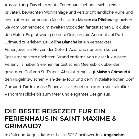
Ausstattung. Das charmante Ferienhaus befindet sich in einer
privaten, bewachten Wohnanlage und verspricht ländliche Ruhe und
einen atemberaubenden Meerblick. Im
Maison du Pêcheur
genießen
Sie vom Sonnendeck im zweiten Stock den fantastischen Blick über
den Hafen. Es gibt wenig bessere Orte, um die Aussicht auf Port
Grimaud zu erleben.
La Colline Blanche
ist ein verstecktes
Ferienjuwel im Herzen der Côte d´Azur und nur einen kurzen
Spaziergang vom nächsten Strand entfernt. Von dieser luxuriösen
Ferienvilla haben Sie einen fantastischen Meeresblick über den
gesamten Golf von St. Tropez. Absolut ruhig liegt
Maison Grimaud
in
den Hügeln zwischen Plan-de-la-Tour und dem mittelalterlichen Dorf
Grimaud. Die luxuriöse Ferienvilla zeichnet sich durch spektakuläre
Panoramablicke bis zum Meer und elegantes Design aus.
DIE BESTE REISEZEIT FÜR EIN
FERIENHAUS IN SAINT MAXIME &
GRIMAUD?
Im Juli und August kann es bis zu 30° C heiß werden.
Angenehm