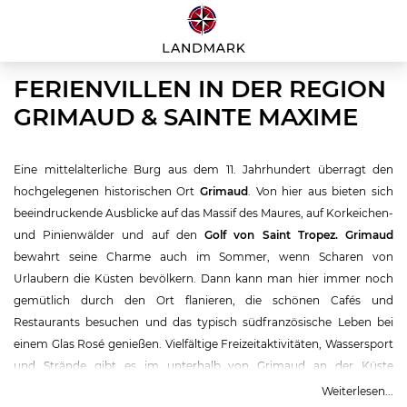
FERIENVILLEN IN DER REGION
GRIMAUD & SAINTE MAXIME
Eine mittelalterliche Burg aus dem 11. Jahrhundert überragt den
hochgelegenen historischen Ort
Grimaud
. Von hier aus bieten sich
beeindruckende Ausblicke auf das Massif des Maures, auf Korkeichen-
und Pinienwälder und auf den
Golf von Saint Tropez.
Grimaud
bewahrt seine Charme auch im Sommer, wenn Scharen von
Urlaubern die Küsten bevölkern. Dann kann man hier immer noch
gemütlich durch den Ort flanieren, die schönen Cafés und
Restaurants besuchen und das typisch südfranzösische Leben bei
einem Glas Rosé genießen. Vielfältige Freizeitaktivitäten, Wassersport
und Strände gibt es im unterhalb von Grimaud an der Küste
gelegenen
Sainte Maxime
, das vor allem wegen der vielen
luxuriösen
Weiterlesen...