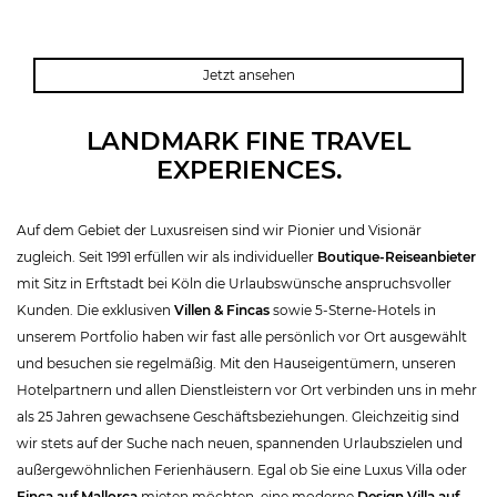
KOH SAMUI
PHUKET
Jetzt ansehen
LANDMARK FINE TRAVEL
EXPERIENCES.
Auf dem Gebiet der Luxusreisen sind wir Pionier und Visionär
zugleich. Seit 1991 erfüllen wir als individueller
Boutique-Reiseanbieter
mit Sitz in Erftstadt bei Köln die Urlaubswünsche anspruchsvoller
Kunden. Die exklusiven
Villen & Fincas
sowie 5-Sterne-Hotels in
unserem Portfolio haben wir fast alle persönlich vor Ort ausgewählt
und besuchen sie regelmäßig. Mit den Hauseigentümern, unseren
Hotelpartnern und allen Dienstleistern vor Ort verbinden uns in mehr
als 25 Jahren gewachsene Geschäftsbeziehungen. Gleichzeitig sind
wir stets auf der Suche nach neuen, spannenden Urlaubszielen und
außergewöhnlichen Ferienhäusern. Egal ob Sie eine Luxus Villa oder
Finca auf Mallorca
mieten möchten, eine moderne
Design Villa auf