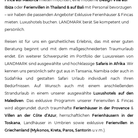
Ibiza
oder
Ferienvillen in Thailand & auf Bali
mit Personal bevorzugen
– wir haben die passenden Angebote! Exklusive Ferienhäuser & Fincas
mieten. Luxushotels buchen. LANDMARK berät Sie kompetent und
persönlich.
Reisen ist für uns ein ganzheitliches Erlebnis, das mit einer guten
Beratung beginnt und mit dem maßgeschneiderten Traumurlaub
endet. Ein weiterer Schwerpunkt im Portfolio der Luxusreisen von
LANDMARK sind ausgewählte und hochklassige
Safaris in Afrika
.Wir
kennen uns persönlich sehr gut aus in Tansania, Namibia oder auch in
Südafrika und gestalten Safari Urlaub individuell nach Ihren
Bedürfnissen. Auf Wunsch auch mit einem anschließenden
Strandurlaub in einem unserer ausgewählte
Luxushotels auf den
Malediven
. Das exklusive Programm unserer Ferienvillen & Fincas
wird abgerundet durch traumhafte
Ferienhäuser in der Provence
&
Villen an der Côte d’Azur
, herrschaftlichen
Ferienhäusern in der
Toskana
, Landhäuser in Umbrien sowie exklusive
Ferienvillen in
Griechenland (Mykonos, Kreta, Paros, Santorin
u.v.m.).