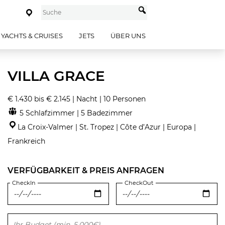
YACHTS & CRUISES
JETS
ÜBER UNS
VILLA GRACE
€ 1.430 bis € 2.145 | Nacht | 10 Personen
5 Schlafzimmer | 5 Badezimmer
La Croix-Valmer | St. Tropez | Côte d’Azur | Europa |
Frankreich
VERFÜGBARKEIT & PREIS ANFRAGEN
CheckIn
CheckOut
Bitte lasse dieses Feld leer.