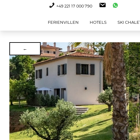
+49 221 17 000 790
FERIENVILLEN
HOTELS
SKI CHALE
←