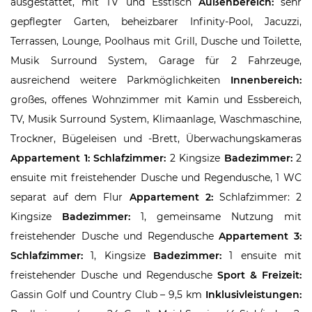
ausgestattet, mit TV und Esstisch
Außenbereich:
sehr
gepflegter Garten, beheizbarer Infinity-Pool, Jacuzzi,
Terrassen, Lounge, Poolhaus mit Grill, Dusche und Toilette,
Musik Surround System, Garage für 2 Fahrzeuge,
ausreichend weitere Parkmöglichkeiten
Innenbereich:
großes, offenes Wohnzimmer mit Kamin und Essbereich,
TV, Musik Surround System, Klimaanlage, Waschmaschine,
Trockner, Bügeleisen und -Brett, Überwachungskameras
Appartement 1:
Schlafzimmer:
2 Kingsize
Badezimmer:
2
ensuite mit freistehender Dusche und Regendusche, 1 WC
separat auf dem Flur
Appartement 2:
Schlafzimmer: 2
Kingsize
Badezimmer:
1, gemeinsame Nutzung mit
freistehender Dusche und Regendusche
Appartement 3:
Schlafzimmer:
1, Kingsize
Badezimmer:
1 ensuite mit
freistehender Dusche und Regendusche
Sport & Freizeit:
Gassin Golf und Country Club – 9,5 km
Inklusivleistungen: