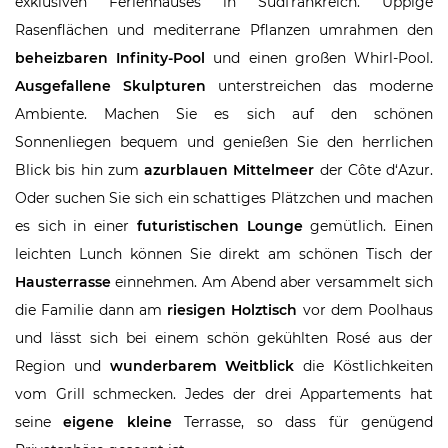
exklusiven Ferienhauses in Südfrankreich. Üppige
Rasenflächen und mediterrane Pflanzen umrahmen den
beheizbaren Infinity-Pool
und einen großen Whirl-Pool.
Ausgefallene Skulpturen
unterstreichen das moderne
Ambiente. Machen Sie es sich auf den schönen
Sonnenliegen bequem und genießen Sie den herrlichen
Blick bis hin zum
azurblauen Mittelmeer
der Côte d‘Azur.
Oder suchen Sie sich ein schattiges Plätzchen und machen
es sich in einer
futuristischen Lounge
gemütlich. Einen
leichten Lunch können Sie direkt am schönen Tisch der
Hausterrasse
einnehmen. Am Abend aber versammelt sich
die Familie dann am
riesigen Holztisch
vor dem Poolhaus
und lässt sich bei einem schön gekühlten Rosé aus der
Region und
wunderbarem Weitblick
die Köstlichkeiten
vom Grill schmecken. Jedes der drei Appartements hat
seine
eigene kleine
Terrasse, so dass für genügend