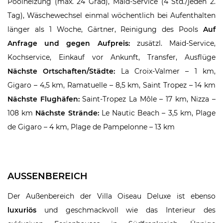
Poolheizung (max. 24 Grad), Maid-Service (4 Std./jeden 2.
Tag), Wäschewechsel einmal wöchentlich bei Aufenthalten
länger als 1 Woche, Gärtner, Reinigung des Pools
Auf
Anfrage und gegen Aufpreis:
zusätzl. Maid-Service,
Kochservice, Einkauf vor Ankunft, Transfer, Ausflüge
Nächste Ortschaften/Städte:
La Croix-Valmer – 1 km,
Gigaro – 4,5 km, Ramatuelle – 8,5 km, Saint Tropez – 14 km
Nächste Flughäfen:
Saint-Tropez La Môle – 17 km, Nizza –
108 km
Nächste Strände:
Le Nautic Beach – 3,5 km, Plage
de Gigaro – 4 km, Plage de Pampelonne – 13 km
AUSSENBEREICH
Der Außenbereich der Villa Oiseau Deluxe ist ebenso
luxuriös
und geschmackvoll wie das Interieur des