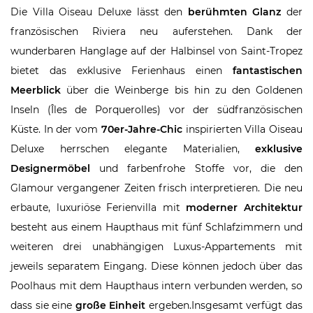
Die Villa Oiseau Deluxe lässt den
berühmten Glanz
der
französischen Riviera neu auferstehen. Dank der
wunderbaren Hanglage auf der Halbinsel von Saint-Tropez
bietet das exklusive Ferienhaus einen
fantastischen
Meerblick
über die Weinberge bis hin zu den Goldenen
Inseln (Îles de Porquerolles) vor der südfranzösischen
Küste. In der vom
70er-Jahre-Chic
inspirierten Villa Oiseau
Deluxe herrschen elegante Materialien,
exklusive
Designermöbel
und farbenfrohe Stoffe vor, die den
Glamour vergangener Zeiten frisch interpretieren. Die neu
erbaute, luxuriöse Ferienvilla mit
moderner Architektur
besteht aus einem Haupthaus mit fünf Schlafzimmern und
weiteren drei unabhängigen Luxus-Appartements mit
jeweils separatem Eingang. Diese können jedoch über das
Poolhaus mit dem Haupthaus intern verbunden werden, so
dass sie eine
große Einheit
ergeben.Insgesamt verfügt das