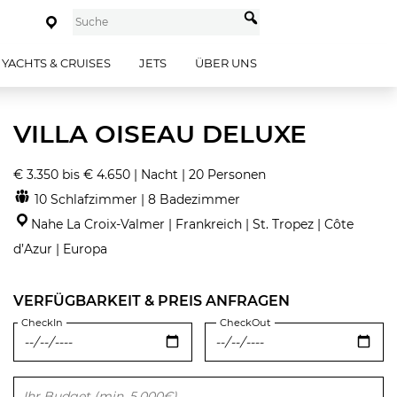
YACHTS & CRUISES
JETS
ÜBER UNS
VILLA OISEAU DELUXE
€ 3.350 bis € 4.650 | Nacht | 20 Personen
10 Schlafzimmer | 8 Badezimmer
Nahe La Croix-Valmer | Frankreich | St. Tropez | Côte
d’Azur | Europa
VERFÜGBARKEIT & PREIS ANFRAGEN
CheckIn
CheckOut
Bitte lasse dieses Feld leer.