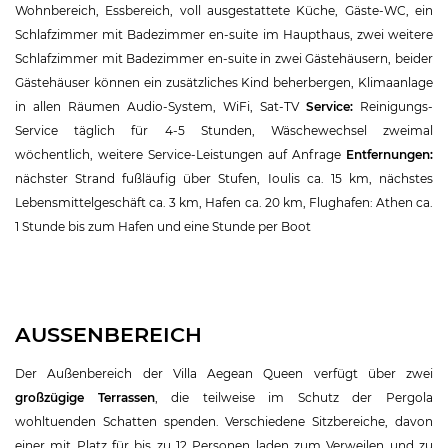
Wohnbereich, Essbereich, voll ausgestattete Küche, Gäste-WC, ein
Schlafzimmer mit Badezimmer en-suite im Haupthaus, zwei weitere
Schlafzimmer mit Badezimmer en-suite in zwei Gästehäusern, beider
Gästehäuser können ein zusätzliches Kind beherbergen, Klimaanlage
in allen Räumen Audio-System, WiFi, Sat-TV
Service:
Reinigungs-
Service täglich für 4-5 Stunden, Wäschewechsel zweimal
wöchentlich, weitere Service-Leistungen auf Anfrage
Entfernungen:
nächster Strand fußläufig über Stufen, Ioulis ca. 15 km, nächstes
Lebensmittelgeschäft ca. 3 km, Hafen ca. 20 km, Flughafen: Athen ca.
1 Stunde bis zum Hafen und eine Stunde per Boot
AUSSENBEREICH
Der Außenbereich der Villa Aegean Queen verfügt über zwei
großzügige Terrassen
, die teilweise im Schutz der Pergola
wohltuenden Schatten spenden. Verschiedene Sitzbereiche, davon
einer mit Platz für bis zu 12 Personen laden zum Verweilen und zu