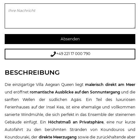
Bitte lasse dieses Feld leer.
+49 221 17 000 790
BESCHREIBUNG
Die einzigartige Villa Aegean Queen liegt
malerisch direkt am Meer
und eröffnet
romantische Ausblicke auf den Sonnuntergang
und die
sanften Wellen der südlichen Agäis. Ein Teil des luxuriösen
Ferienhauses auf der Insel Kea, ist eine ehemalige und vollkommen
sanierte Windmühle, die sich perfekt in das Ensemble der steinernen
Gebäude einfügt. Ein
Höchstmaß an Privatsphäre
, eine nur kurze
Autofahrt zu den berühmten Stränden von Koundouros und
Koundouraki, der
direkte Meerzugang
sowie die zurückhaltende aber