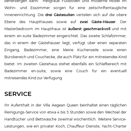
beherbergen kann. Hellgraue Fußböden und moderne Möbel im
Wohn- und Esszimmer sorgen für eine zeitschriftentaugliche
Inneneinrichtung. Die
drei Gästesuiten
verteilen sich auf die obere
Ebene des Haupthauses sowie auf
zwei Gäste-Häuser
. Der
Masterbedroom im Haupthaus ist
äußerst geschmackvoll
und mit
einem en-suite Badezimmer eingerichtet. Das zweite Schlafzimmer,
das in einem der Gästehäuser liegt, verfügt über einen separaten
Eingang, Badezimmer, eine kleine Küchenzeile sowie einen
Bürobereich und Couchecke, die auch Platz für ein mitreisendes Kind
bietet. Im zweiten Gästehaus stehet ebenfalls ein Schlafbereich mit
Badezimmer en-suite, sowie eine Couch für ein eventuell
mitreisendes Kind zur Verfügung.
SERVICE
Ihr Aufenthalt in der Villa Aegean Queen beinhaltet einen täglichen
Reinigungs-Service von etwa 4 bis 5 Stunden sowie den Wechsel der
Handtücher und Bettwäsche zweimal wöchentlich. Weitere Service-
Leistungen, wie ein privater Koch, Chauffeur-Dienste, Yacht-Charter