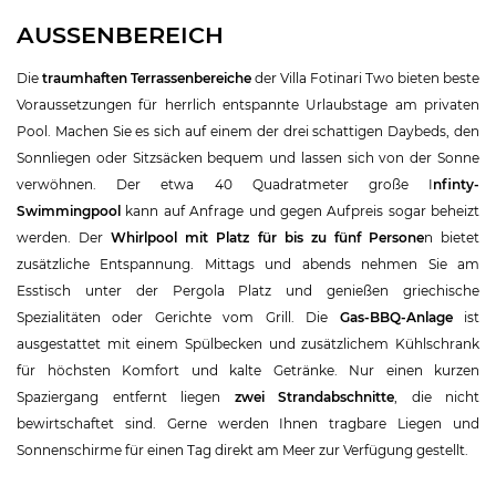
AUSSENBEREICH
Die
traumhaften Terrassenbereiche
der Villa Fotinari Two bieten beste
Voraussetzungen für herrlich entspannte Urlaubstage am privaten
Pool. Machen Sie es sich auf einem der drei schattigen Daybeds, den
Sonnliegen oder Sitzsäcken bequem und lassen sich von der Sonne
verwöhnen. Der etwa 40 Quadratmeter große I
nfinty-
Swimmingpool
kann auf Anfrage und gegen Aufpreis sogar beheizt
werden. Der
Whirlpool mit Platz für bis zu fünf Persone
n bietet
zusätzliche Entspannung. Mittags und abends nehmen Sie am
Esstisch unter der Pergola Platz und genießen griechische
Spezialitäten oder Gerichte vom Grill. Die
Gas-BBQ-Anlage
ist
ausgestattet mit einem Spülbecken und zusätzlichem Kühlschrank
für höchsten Komfort und kalte Getränke. Nur einen kurzen
Spaziergang entfernt liegen
zwei Strandabschnitte
, die nicht
bewirtschaftet sind. Gerne werden Ihnen tragbare Liegen und
Sonnenschirme für einen Tag direkt am Meer zur Verfügung gestellt.