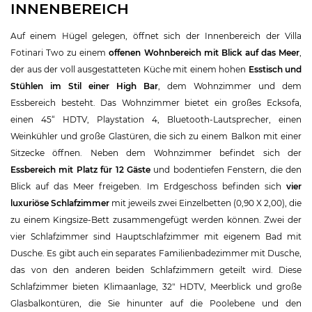
INNENBEREICH
Auf einem Hügel gelegen, öffnet sich der Innenbereich der Villa
Fotinari Two zu einem
offenen Wohnbereich mit Blick auf das Meer
,
der aus der voll ausgestatteten Küche mit einem hohen
Esstisch und
Stühlen im Stil einer High Bar
, dem Wohnzimmer und dem
Essbereich besteht. Das Wohnzimmer bietet ein großes Ecksofa,
einen 45“ HDTV, Playstation 4, Bluetooth-Lautsprecher, einen
Weinkühler und große Glastüren, die sich zu einem Balkon mit einer
Sitzecke öffnen. Neben dem Wohnzimmer befindet sich der
Essbereich mit Platz für 12 Gäste
und bodentiefen Fenstern, die den
Blick auf das Meer freigeben. Im Erdgeschoss befinden sich
vier
luxuriöse Schlafzimmer
mit jeweils zwei Einzelbetten (0,90 X 2,00), die
zu einem Kingsize-Bett zusammengefügt werden können. Zwei der
vier Schlafzimmer sind Hauptschlafzimmer mit eigenem Bad mit
Dusche. Es gibt auch ein separates Familienbadezimmer mit Dusche,
das von den anderen beiden Schlafzimmern geteilt wird. Diese
Schlafzimmer bieten Klimaanlage, 32″ HDTV, Meerblick und große
Glasbalkontüren, die Sie hinunter auf die Poolebene und den