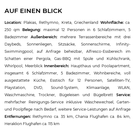
AUF EINEN BLICK
Location:
Plakias, Rethymno, Kreta, Griechenland
Wohnfläche:
ca.
250 qm
Belegung:
maximal 12 Personen in 6 Schlafzimmern, 5
Badezimmer
Außenbereich:
mehrere Terrassenbereiche mit drei
Daybeds, Sonnenliegen, Sitzsäcke, Sonnenschirme, Infinity-
Swimmingpool, auf Anfrage beheizbar, Alfresco-Essbereich im
Schatten einer Pergola, Gas-BBQ mit Spüle und Kühlschrank,
Whirlpool, Meerblick
Innenbereich:
Haupthaus und Poolapartment,
insgesamt 6 Schlafzimmer, 5 Badezimmer, Wohnbereiche, voll
ausgestattete Küche, Esstisch für 12 Personen, Satelliten-TV,
Playstation, DVD, Sound-System, Klimaanlage, WLAN,
Waschmaschine, Trockner, Bügeleisen und Bügelbrett
Service:
mehrfacher Reinigungs-Service inklusive Wäschewechsel, Garten-
und Poolpflege nach Bedarf, weitere Service-Leistungen auf Anfrage
Entfernungen:
Rethymno ca. 35 km, Chania Flughafen ca. 84 km,
Heraklion Flughafen ca. 115 km