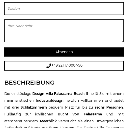
Bitte lasse dieses Feld leer.
+49 221 17 000 790
BESCHREIBUNG
Die einstöckige
Design Villa Falassarna Beach II
heißt Sie mit einem
minimalistischen
Industrialdesign
herzlich willkommen und bietet
mit
drei Schlafzimmern
bequem Platz für bis zu
sechs Personen
.
Fußläufig zur idyllischen
Bucht von Falassarna
und mit
atemberaubendem
Meerblick
verspricht sie einen unvergesslichen
Aufenthalt auf Kreta mit Ihren Liebsten. Die Design Villa Falassarna