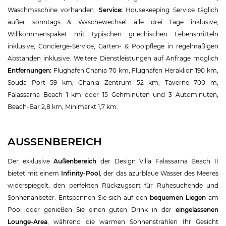
Waschmaschine vorhanden.
Service:
Housekeeping Service täglich
außer sonntags & Wäschewechsel alle drei Tage inklusive,
Willkommenspaket mit typischen griechischen Lebensmitteln
inklusive, Concierge-Service, Garten- & Poolpflege in regelmäßigen
Abständen inklusive. Weitere Dienstleistungen auf Anfrage möglich
Entfernungen:
Flughafen Chania 70 km, Flughafen Heraklion 190 km,
Souda Port 59 km, Chania Zentrum 52 km, Taverne 700 m,
Falassarna Beach 1 km oder 15 Gehminuten und 3 Autominuten,
Beach-Bar 2,8 km, Minimarkt 1,7 km.
AUSSENBEREICH
Der exklusive
Außenbereich
der Design Villa Falassarna Beach II
bietet mit einem
Infinity-Pool
, der das azurblaue Wasser des Meeres
widerspiegelt, den perfekten Rückzugsort für Ruhesuchende und
Sonnenanbeter. Entspannen Sie sich auf den
bequemen Liegen
am
Pool oder genießen Sie einen guten Drink in der
eingelassenen
Lounge-Area
, während die warmen Sonnenstrahlen Ihr Gesicht