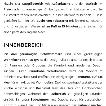
kitzeln. Der
Gasgrillbereich mit Außenküche
und der
Esstisch im
Freien
laden zu ausgiebigen Grillpartys mit Ihren Liebsten ein, wo Sie
die mediterranen Köstlichkeiten in einer atemberaubenden Kulisse
genießen können. Die
Bucht von Falassarna
mit feinem Sandstrand
und türkisblauem Wasser ist
zu Fuß in 15 Minuten
zu erreichen für
einen perfekten Tag am Meer.
INNENBEREICH
Mit
drei geräumigen Schlafzimmern
und einer großzügigen
Wohnfläche von 125 qm
ist die Design Villa Falassarna Beach II ideal
für Familien oder Gruppen, die Komfort und modernes Design
suchen. Durch
raumhohe Schiebetüren
wird der Wohnraum
raffiniert erweitert und eröffnet ein einzigartiges
Panorama auf das
Meer
für ein exklusives Wohngefühl. Die hochwertige Ausstattung der
Küche
, einschließlich
Kochinsel
, lässt das Herz von Hobbyköchen
höherschlagen, während der
Essbereich
zu geselligen Stunden
einlädt. Ein extra
Badezimmer
mit Dusche sorgt für zusätzlichen
Komfort. Klare Linien und Materialien spiegeln den
zeitgenössischen