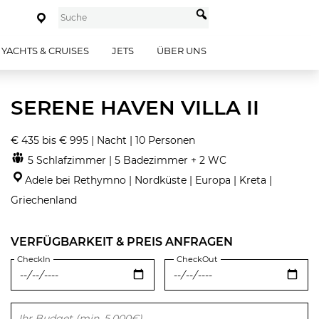
YACHTS & CRUISES
JETS
ÜBER UNS
SERENE HAVEN VILLA II
€ 435 bis € 995 | Nacht | 10 Personen
5 Schlafzimmer | 5 Badezimmer + 2 WC
Adele bei Rethymno | Nordküste | Europa | Kreta |
Griechenland
VERFÜGBARKEIT & PREIS ANFRAGEN
CheckIn
CheckOut
Bitte lasse dieses Feld leer.