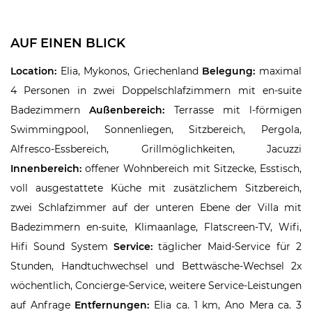
AUF EINEN BLICK
Location:
Elia, Mykonos, Griechenland
Belegung:
maximal
4 Personen in zwei Doppelschlafzimmern mit en-suite
Badezimmern
Außenbereich:
Terrasse mit l-förmigen
Swimmingpool, Sonnenliegen, Sitzbereich, Pergola,
Alfresco-Essbereich, Grillmöglichkeiten, Jacuzzi
Innenbereich:
offener Wohnbereich mit Sitzecke, Esstisch,
voll ausgestattete Küche mit zusätzlichem Sitzbereich,
zwei Schlafzimmer auf der unteren Ebene der Villa mit
Badezimmern en-suite, Klimaanlage, Flatscreen-TV, Wifi,
Hifi Sound System
Service:
täglicher Maid-Service für 2
Stunden, Handtuchwechsel und Bettwäsche-Wechsel 2x
wöchentlich, Concierge-Service, weitere Service-Leistungen
auf Anfrage
Entfernungen:
Elia ca. 1 km, Ano Mera ca. 3