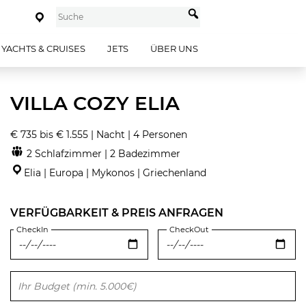
YACHTS & CRUISES
JETS
ÜBER UNS
VILLA COZY ELIA
€ 735 bis € 1.555 | Nacht | 4 Personen
2 Schlafzimmer | 2 Badezimmer
Elia | Europa | Mykonos | Griechenland
VERFÜGBARKEIT & PREIS ANFRAGEN
CheckIn
CheckOut
Bitte lasse dieses Feld leer.