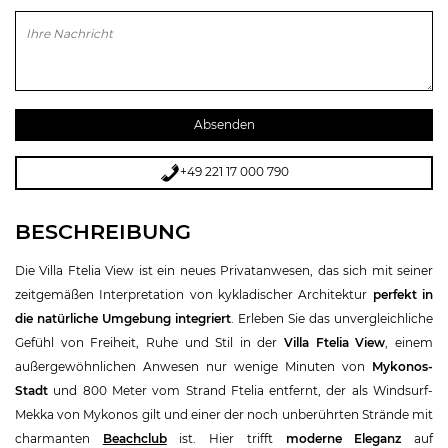
Bitte lasse dieses Feld leer.
+49 221 17 000 790
BESCHREIBUNG
Die Villa Ftelia View ist ein neues Privatanwesen, das sich mit seiner
zeitgemäßen Interpretation von kykladischer Architektur
perfekt in
die natürliche Umgebung integriert
. Erleben Sie das unvergleichliche
Gefühl von Freiheit, Ruhe und Stil in der
Villa Ftelia View
, einem
außergewöhnlichen Anwesen nur wenige Minuten von
Mykonos-
Stadt
und 800 Meter vom Strand Ftelia entfernt, der als Windsurf-
Mekka von Mykonos gilt und einer der noch unberührten Strände mit
charmanten
Beachclub
ist. Hier trifft
moderne Eleganz
auf