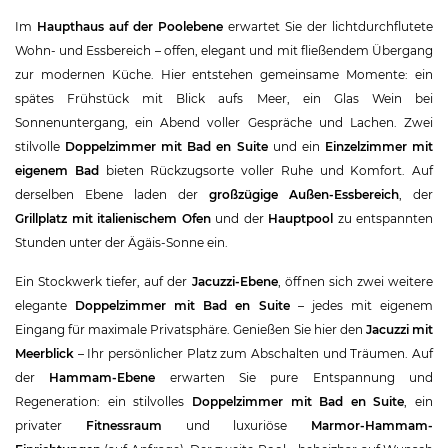
Im
Haupthaus auf der Poolebene
erwartet Sie der lichtdurchflutete
Wohn- und Essbereich – offen, elegant und mit fließendem Übergang
zur modernen Küche. Hier entstehen gemeinsame Momente: ein
spätes Frühstück mit Blick aufs Meer, ein Glas Wein bei
Sonnenuntergang, ein Abend voller Gespräche und Lachen. Zwei
stilvolle
Doppelzimmer mit Bad en Suite
und ein
Einzelzimmer mit
eigenem Bad
bieten Rückzugsorte voller Ruhe und Komfort. Auf
derselben Ebene laden der
großzügige Außen-Essbereich
, der
Grillplatz mit italienischem Ofen
und der
Hauptpool
zu entspannten
Stunden unter der Ägäis-Sonne ein.
Ein Stockwerk tiefer, auf der
Jacuzzi-Ebene
, öffnen sich zwei weitere
elegante
Doppelzimmer mit Bad en Suite
– jedes mit eigenem
Eingang für maximale Privatsphäre. Genießen Sie hier den
Jacuzzi mit
Meerblick
– Ihr persönlicher Platz zum Abschalten und Träumen. Auf
der
Hammam-Ebene
erwarten Sie pure Entspannung und
Regeneration: ein stilvolles
Doppelzimmer mit Bad en Suite
, ein
privater
Fitnessraum
und luxuriöse
Marmor-Hammam-