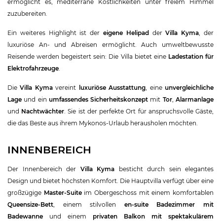
ermöglicht es, mediterrane Köstlichkeiten unter freiem Himmel
zuzubereiten.
Ein weiteres Highlight ist der
eigene Helipad
der
Villa Kyma
, der
luxuriöse An- und Abreisen ermöglicht. Auch umweltbewusste
Reisende werden begeistert sein: Die Villa bietet eine
Ladestation für
Elektrofahrzeuge
.
Die
Villa Kyma
vereint
luxuriöse Ausstattung
, eine
unvergleichliche
Lage
und ein
umfassendes Sicherheitskonzept
mit
Tor
,
Alarmanlage
und
Nachtwächter
. Sie ist der perfekte Ort für anspruchsvolle Gäste,
die das Beste aus ihrem Mykonos-Urlaub herausholen möchten.
INNENBEREICH
Der Innenbereich der
Villa Kyma
besticht durch sein elegantes
Design und bietet höchsten Komfort. Die Hauptvilla verfügt über eine
großzügige
Master-Suite
im Obergeschoss mit einem komfortablen
Queensize-Bett
, einem stilvollen
en-suite Badezimmer mit
Badewanne
und einem
privaten Balkon mit spektakulärem