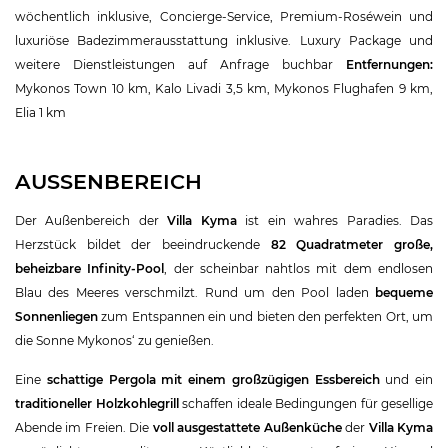
wöchentlich inklusive, Concierge-Service, Premium-Roséwein und
luxuriöse Badezimmerausstattung inklusive. Luxury Package und
weitere Dienstleistungen auf Anfrage buchbar
Entfernungen:
Mykonos Town 10 km, Kalo Livadi 3,5 km, Mykonos Flughafen 9 km,
Elia 1 km
AUSSENBEREICH
Der Außenbereich der
Villa Kyma
ist ein wahres Paradies. Das
Herzstück bildet der beeindruckende
82 Quadratmeter große,
beheizbare Infinity-Pool
, der scheinbar nahtlos mit dem endlosen
Blau des Meeres verschmilzt. Rund um den Pool laden
bequeme
Sonnenliegen
zum Entspannen ein und bieten den perfekten Ort, um
die Sonne Mykonos‘ zu genießen.
Eine
schattige Pergola mit einem großzügigen Essbereich
und ein
traditioneller Holzkohlegrill
schaffen ideale Bedingungen für gesellige
Abende im Freien. Die
voll ausgestattete Außenküche
der
Villa Kyma