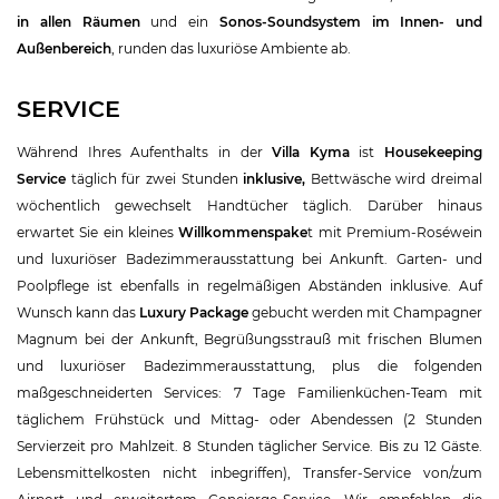
in allen Räumen
und ein
Sonos-Soundsystem im Innen- und
Außenbereich
, runden das luxuriöse Ambiente ab.
SERVICE
Während Ihres Aufenthalts in der
Villa Kyma
ist
Housekeeping
Service
täglich für zwei Stunden
inklusive,
Bettwäsche wird dreimal
wöchentlich gewechselt Handtücher täglich. Darüber hinaus
erwartet Sie ein kleines
Willkommenspake
t mit Premium-Roséwein
und luxuriöser Badezimmerausstattung bei Ankunft. Garten- und
Poolpflege ist ebenfalls in regelmäßigen Abständen inklusive. Auf
Wunsch kann das
Luxury Package
gebucht werden mit Champagner
Magnum bei der Ankunft, Begrüßungsstrauß mit frischen Blumen
und luxuriöser Badezimmerausstattung, plus die folgenden
maßgeschneiderten Services:
7 Tage Familienküchen-Team mit
täglichem Frühstück und Mittag- oder Abendessen (2 Stunden
Servierzeit pro Mahlzeit. 8 Stunden täglicher Service. Bis zu 12 Gäste.
Lebensmittelkosten nicht inbegriffen), Transfer-Service von/zum