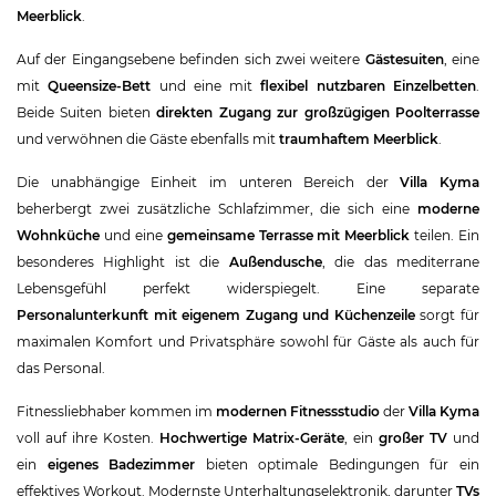
Meerblick
.
Auf der Eingangsebene befinden sich zwei weitere
Gästesuiten
, eine
mit
Queensize-Bett
und eine mit
flexibel nutzbaren Einzelbetten
.
Beide Suiten bieten
direkten Zugang zur großzügigen Poolterrasse
und verwöhnen die Gäste ebenfalls mit
traumhaftem Meerblick
.
Die unabhängige Einheit im unteren Bereich der
Villa Kyma
beherbergt zwei zusätzliche Schlafzimmer, die sich eine
moderne
Wohnküche
und eine
gemeinsame Terrasse mit Meerblick
teilen. Ein
besonderes Highlight ist die
Außendusche
, die das mediterrane
Lebensgefühl perfekt widerspiegelt. Eine separate
Personalunterkunft mit eigenem Zugang und Küchenzeile
sorgt für
maximalen Komfort und Privatsphäre sowohl für Gäste als auch für
das Personal.
Fitnessliebhaber kommen im
modernen Fitnessstudio
der
Villa Kyma
voll auf ihre Kosten.
Hochwertige Matrix-Geräte
, ein
großer TV
und
ein
eigenes Badezimmer
bieten optimale Bedingungen für ein
effektives Workout. Modernste Unterhaltungselektronik, darunter
TVs