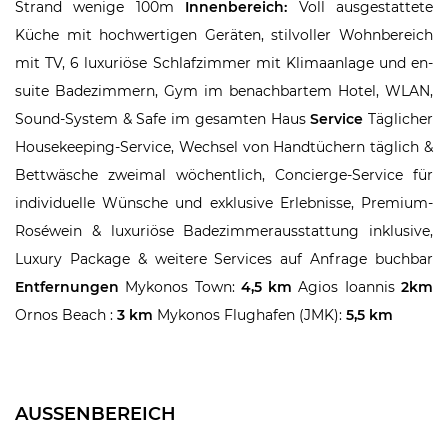
Strand wenige 100m
Innenbereich:
Voll ausgestattete
Küche mit hochwertigen Geräten, stilvoller Wohnbereich
mit TV, 6 luxuriöse Schlafzimmer mit Klimaanlage und en-
suite Badezimmern, Gym im benachbartem Hotel, WLAN,
Sound-System & Safe im gesamten Haus
Service
Täglicher
Housekeeping-Service, Wechsel von Handtüchern täglich &
Bettwäsche zweimal wöchentlich, Concierge-Service für
individuelle Wünsche und exklusive Erlebnisse, Premium-
Roséwein & luxuriöse Badezimmerausstattung inklusive,
Luxury Package & weitere Services auf Anfrage buchbar
Entfernungen
Mykonos Town:
4,5 km
Agios Ioannis
2km
Ornos Beach :
3 km
Mykonos Flughafen (JMK):
5,5 km
AUSSENBEREICH