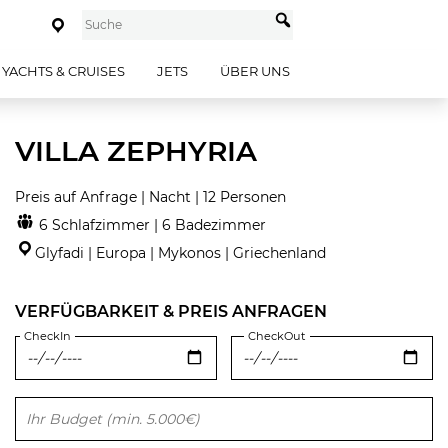
YACHTS & CRUISES
JETS
ÜBER UNS
VILLA ZEPHYRIA
Preis auf Anfrage | Nacht | 12 Personen
6 Schlafzimmer | 6 Badezimmer
Glyfadi | Europa | Mykonos | Griechenland
VERFÜGBARKEIT & PREIS ANFRAGEN
CheckIn
CheckOut
Bitte lasse dieses Feld leer.