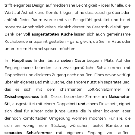
trifft elegantes Design auf mediterrane Leichtigkeit – ideal für alle, die
Wert auf Ästhetik und Komfort legen, ohne dass es sich je überladen
anfühlt. Jeder Raum wurde mit viel Feingefühl gestaltet und bietet
moderne Annehmlichkeiten, die sich dezent ins Gesamtbild einfügen.
Dank der
voll ausgestatteten Küche
lassen sich auch gemeinsame
Kochabende entspannt gestalten – ganz gleich, ob Sie im Haus oder
unter freiem Himmel speisen möchten.
Im
Haupthaus
finden bis zu
sieben Gäste
bequem Platz. Auf der
Eingangsebene befinden sich zwei gemütliche Schlafzimmer mit
Doppelbett und direktem Zugang nach draußen. Eines davon verfügt
über ein eigenes Bad mit Dusche, das andere nutzt ein separates Bad,
das es sich mit dem charmanten Loft-Schlafzimmer im
Zwischengeschoss
teilt. Dieses besondere Zimmer im
Maisonette-
Stil
, ausgestattet mit einem Doppelbett
und
einem Einzelbett, eignet
sich ideal für Kinder oder junge Gäste, die in einer lockeren, aber
dennoch komfortablen Umgebung wohnen möchten. Für alle, die
sich ein wenig mehr Rückzug wünschen, bietet Bamboo ein
separates Schlafzimmer
mit eigenem Eingang von außen.