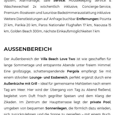
System, Alarmanlage, Safe
Service:
Housekeeping Service &
Wäschewechsel 2x wöchentlich inklusive, Concierge-Service,
Premium-Roséwein und luxuriöse Badezimmerausstattung inklusive.
Weitere Dienstleistungen auf Anfrage buchbar
Entfernungen:
Pounta
21 km, Parikia 20 km, Paros Nationaler Flughafen 17 km, Naoussa 15
km, Golden Beach 300m, nächste Einkaufsmöglichkeiten 1 km
AUSSENBEREICH
Der Außenbereich der
Villa Beach Love Two
ist wie geschaffen für
lange Sommertage und entspannte Abende unter freiem Himmel.
Eine großzügige, schattenspendende
Pergola
empfängt Sie mit
einem stilvollen
Lounge- und Essbereich
, perfekt ergänzt durch eine
Außenküche mit Grill
– ideal für gemeinsame Mahlzeiten nach einem
Tag am Meer. Hier wird der Übergang von Tag zu Abend fließend,
begleitet vom Duft frisch gegrillter Speisen und dem Klang der
Zikaden. Im Zentrum der Hauptterrasse liegt der
private Pool
,
umgeben von bequemen
Sonnenliegen
, die förmlich dazu einladen,
sich zurückzulehnen und die Sonne zu genießen – mit einem Buch,