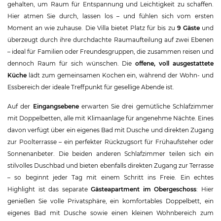
gehalten, um Raum für Entspannung und Leichtigkeit zu schaffen.
Hier atmen Sie durch, lassen los – und fühlen sich vom ersten
Moment an wie zuhause. Die Villa bietet Platz für bis zu
9 Gäste
und
überzeugt durch ihre durchdachte Raumaufteilung auf zwei Ebenen
– ideal für Familien oder Freundesgruppen, die zusammen reisen und
dennoch Raum für sich wünschen. Die
offene, voll ausgestattete
Küche
lädt zum gemeinsamen Kochen ein, während der Wohn- und
Essbereich der ideale Treffpunkt für gesellige Abende ist.
Auf der
Eingangsebene
erwarten Sie drei gemütliche Schlafzimmer
mit Doppelbetten, alle mit Klimaanlage für angenehme Nächte. Eines
davon verfügt über ein eigenes Bad mit Dusche und direkten Zugang
zur Poolterrasse – ein perfekter Rückzugsort für Frühaufsteher oder
Sonnenanbeter. Die beiden anderen Schlafzimmer teilen sich ein
stilvolles Duschbad und bieten ebenfalls direkten Zugang zur Terrasse
– so beginnt jeder Tag mit einem Schritt ins Freie. Ein echtes
Highlight ist das separate
Gästeapartment im Obergeschoss
: Hier
genießen Sie volle Privatsphäre, ein komfortables Doppelbett, ein
eigenes Bad mit Dusche sowie einen kleinen Wohnbereich zum