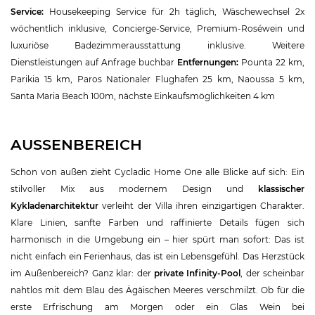
Service:
Housekeeping Service für 2h täglich, Wäschewechsel 2x
wöchentlich inklusive, Concierge-Service, Premium-Roséwein und
luxuriöse Badezimmerausstattung inklusive. Weitere
Dienstleistungen auf Anfrage buchbar
Entfernungen:
Pounta 22 km,
Parikia 15 km, Paros Nationaler Flughafen 25 km, Naoussa 5 km,
Santa Maria Beach 100m, nächste Einkaufsmöglichkeiten 4 km
AUSSENBEREICH
Schon von außen zieht Cycladic Home One alle Blicke auf sich: Ein
stilvoller Mix aus modernem Design und
klassischer
Kykladenarchitektur
verleiht der Villa ihren einzigartigen Charakter.
Klare Linien, sanfte Farben und raffinierte Details fügen sich
harmonisch in die Umgebung ein – hier spürt man sofort: Das ist
nicht einfach ein Ferienhaus, das ist ein Lebensgefühl. Das Herzstück
im Außenbereich? Ganz klar: der
private Infinity-Pool
, der scheinbar
nahtlos mit dem Blau des Ägäischen Meeres verschmilzt. Ob für die
erste Erfrischung am Morgen oder ein Glas Wein bei