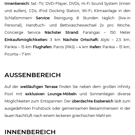
Innenbereich:
Sat.-TV, DVD-Player, DVDs, Hi-Fi Sound System (innen
und außen), CDs, iPod Docking Station, Wi-Fi, Klimaanlage in den
Schlafzimmern
Service:
Reinigung 8 Stunden täglich (live-in
Personal), Handtuch- und Bettwäschewechsel 2x pro Woche,
Concierge Service
Nächster Strand:
Farangas – 150 Meter
Einkaufsmöglichkeiten:
3 km
Nächste Ortschaft:
Alyki – 2,5 km,
Parikia – 15 km
Flughafen:
Paros (PAS) – 4 km
Hafen:
Parikia – 15 km,
Pounta – 7 km
AUSSENBEREICH
Auf der
weitläufigen Terrase
finden Sie neben dem großen Infinity
Pool mit
exklusiven Lounge-Möbeln
und Sonnenliegen diverse
Möglichkeiten zum Entspannen. Der
überdachte Essbereich
lädt zum
ausgedehnten Frühstück oder gemeinsamen Beisammensein in der
lauen Nachtluft nach einem leckeren griechischen Mahl ein.
INNENBEREICH