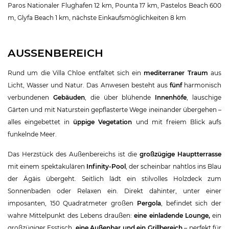
Paros Nationaler Flughafen 12 km, Pounta 17 km, Pastelos Beach 600
m, Glyfa Beach 1 km, nächste Einkaufsmöglichkeiten 8 km
AUSSENBEREICH
Rund um die Villa Chloe entfaltet sich ein
mediterraner Traum
aus
Licht, Wasser und Natur. Das Anwesen besteht aus
fünf
harmonisch
verbundenen
Gebäuden
, die über blühende
Innenhöfe
, lauschige
Gärten und mit Naturstein gepflasterte Wege ineinander übergehen –
alles eingebettet in
üppige Vegetation
und mit freiem Blick aufs
funkelnde Meer.
Das Herzstück des Außenbereichs ist die
großzügige Hauptterrasse
mit einem spektakulären
Infinity-Pool
, der scheinbar nahtlos ins Blau
der Ägäis übergeht. Seitlich lädt ein stilvolles Holzdeck zum
Sonnenbaden oder Relaxen ein. Direkt dahinter, unter einer
imposanten, 150 Quadratmeter großen
Pergola
, befindet sich der
wahre Mittelpunkt des Lebens draußen:
eine einladende Lounge,
ein
großzügiger Esstisch
, eine Außenbar und ein Grillbereich
– perfekt für