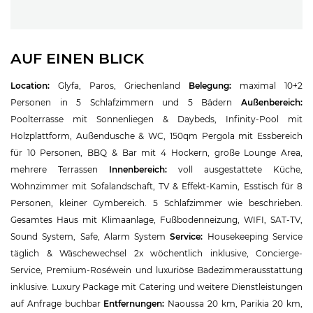
AUF EINEN BLICK
Location:
Glyfa, Paros, Griechenland
Belegung:
maximal 10+2
Personen in 5 Schlafzimmern und 5 Bädern
Außenbereich:
Poolterrasse mit Sonnenliegen & Daybeds, Infinity-Pool mit
Holzplattform, Außendusche & WC, 150qm Pergola mit Essbereich
für 10 Personen, BBQ & Bar mit 4 Hockern, große Lounge Area,
mehrere Terrassen
Innenbereich:
voll ausgestattete Küche,
Wohnzimmer mit Sofalandschaft, TV & Effekt-Kamin, Esstisch für 8
Personen, kleiner Gymbereich. 5 Schlafzimmer wie beschrieben.
Gesamtes Haus mit Klimaanlage, Fußbodenneizung, WIFI, SAT-TV,
Sound System, Safe, Alarm System
Service:
Housekeeping Service
täglich & Wäschewechsel 2x wöchentlich inklusive, Concierge-
Service, Premium-Roséwein und luxuriöse Badezimmerausstattung
inklusive. Luxury Package mit Catering und weitere Dienstleistungen
auf Anfrage buchbar
Entfernungen:
Naoussa 20 km, Parikia 20 km,