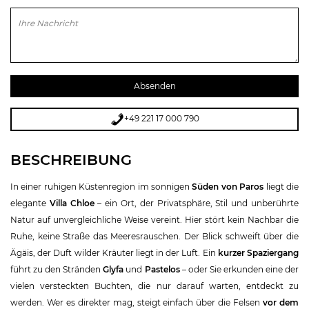
Bitte lasse dieses Feld leer.
+49 221 17 000 790
BESCHREIBUNG
In einer ruhigen Küstenregion im sonnigen
Süden von Paros
liegt die
elegante
Villa Chloe
– ein Ort, der Privatsphäre, Stil und unberührte
Natur auf unvergleichliche Weise vereint. Hier stört kein Nachbar die
Ruhe, keine Straße das Meeresrauschen. Der Blick schweift über die
Ägäis, der Duft wilder Kräuter liegt in der Luft. Ein
kurzer Spaziergang
führt zu den Stränden
Glyfa
und
Pastelos
– oder Sie erkunden eine der
vielen versteckten Buchten, die nur darauf warten, entdeckt zu
werden. Wer es direkter mag, steigt einfach über die Felsen
vor dem