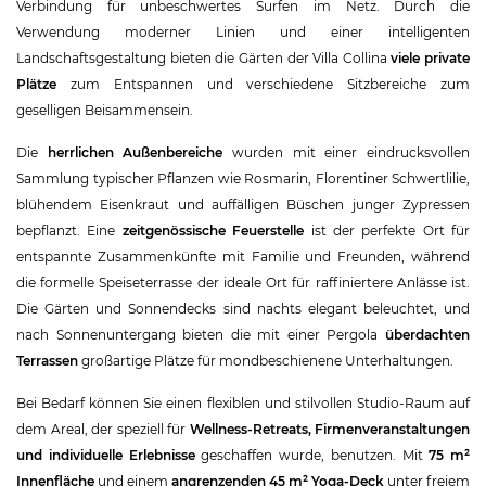
Verbindung für unbeschwertes Surfen im Netz. Durch die
Verwendung moderner Linien und einer intelligenten
Landschaftsgestaltung bieten die Gärten der Villa Collina
viele private
Plätze
zum Entspannen und verschiedene Sitzbereiche zum
geselligen Beisammensein.
Die
herrlichen Außenbereiche
wurden mit einer eindrucksvollen
Sammlung typischer Pflanzen wie Rosmarin, Florentiner Schwertlilie,
blühendem Eisenkraut und auffälligen Büschen junger Zypressen
bepflanzt. Eine
zeitgenössische Feuerstelle
ist der perfekte Ort für
entspannte Zusammenkünfte mit Familie und Freunden, während
die formelle Speiseterrasse der ideale Ort für raffiniertere Anlässe ist.
Die Gärten und Sonnendecks sind nachts elegant beleuchtet, und
nach Sonnenuntergang bieten die mit einer Pergola
überdachten
Terrassen
großartige Plätze für mondbeschienene Unterhaltungen.
Bei Bedarf können Sie einen flexiblen und stilvollen Studio-Raum auf
dem Areal, der speziell für
Wellness-Retreats, Firmenveranstaltungen
und individuelle Erlebnisse
geschaffen wurde, benutzen. Mit
75 m²
Innenfläche
und einem
angrenzenden 45 m² Yoga-Deck
unter freiem