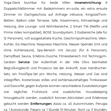
Yoga-Deck buchbar für beide Villen
Inneneinrichtung:
6
Doppelschlafzimmer mit Badezimmern en-suite, ein extra ensuite
Zimmer im Dachgeschoss auf Anfrage inklusive, Kingsize/Twin-
Betten, Balkon oder Terrasse, Safe, Kissenmenü, Klimaanlage und
Heizung, drei Lounge- und Wohnbereiche, 2 Smart TVs (Netflix und
Prime Video kompatibel), BOSE Soundsystem, 3 Essbereiche (alle für
12 Personen), voll ausgestattete Küche, Geschirrspülmaschine, Wein-
Kühler, Eis-Maschine, Nespresso Maschine, Wasser-Spender (mit und
ohne Kohlensäure), Spa-Bereich mit Jacuzzi (für 6 Personen),
Dampfbad, Sauna, Erlebnis-Dusche, Fitnessbereich mit Technogym-
Geräten
Service:
Der Aufenthalt in der Villa Olivo beinhaltet
Begrüßungskorb und Prosecco bei der Ankunft, zwei Handtücher-
Sets, ein Pool/Spa-Set pro Woche, Heizung, Wasser und Gas sind
inbegriffen, Kostenloses stilles und kohlensäurehaltiges Trinkwasser
und Eiswürfel, gegen Aufpreis können verschiedene Zusatzleistungen
wie tägliches Frühstück und zusätzliches Housekeeping
hinzugebucht werden, zusätzlich können Aktivitäten und Erlebnisse
gebucht werden
Entfernungen:
Assisi ca. 45 Autominuten, Perugia
ca. 1 Autostunde, Pesaro ca. 1 Stunde 15 Minuten, Rom ca. 3 Stunden,