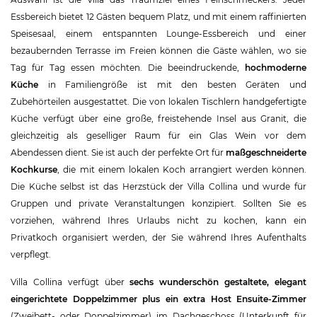
Essbereich bietet 12 Gästen bequem Platz, und mit einem raffinierten
Speisesaal, einem entspannten Lounge-Essbereich und einer
bezaubernden Terrasse im Freien können die Gäste wählen, wo sie
Tag für Tag essen möchten. Die beeindruckende,
hochmoderne
Küche
in Familiengröße ist mit den besten Geräten und
Zubehörteilen ausgestattet. Die von lokalen Tischlern handgefertigte
Küche verfügt über eine große, freistehende Insel aus Granit, die
gleichzeitig als geselliger Raum für ein Glas Wein vor dem
Abendessen dient. Sie ist auch der perfekte Ort für
maßgeschneiderte
Kochkurse
, die mit einem lokalen Koch arrangiert werden können.
Die Küche selbst ist das Herzstück der Villa Collina und wurde für
Gruppen und private Veranstaltungen konzipiert. Sollten Sie es
vorziehen, während Ihres Urlaubs nicht zu kochen, kann ein
Privatkoch organisiert werden, der Sie während Ihres Aufenthalts
verpflegt.
Villa Collina verfügt über
sechs wunderschön gestaltete, elegant
eingerichtete Doppelzimmer plus ein extra Host Ensuite-Zimmer
(Zweibett- oder Doppelzimmer) im Dachgeschoss (Unterkunft für