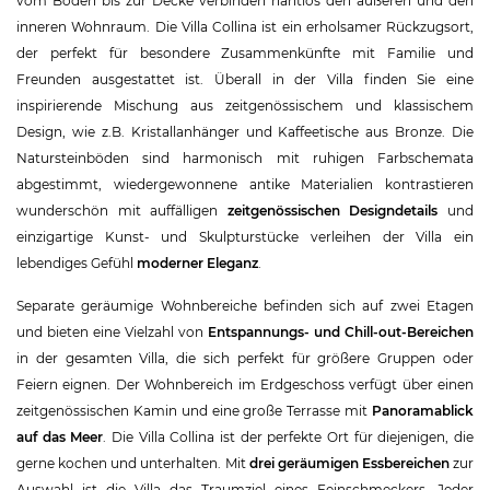
vom Boden bis zur Decke verbinden nahtlos den äußeren und den
inneren Wohnraum. Die Villa Collina ist ein erholsamer Rückzugsort,
der perfekt für besondere Zusammenkünfte mit Familie und
Freunden ausgestattet ist. Überall in der Villa finden Sie eine
inspirierende Mischung aus zeitgenössischem und klassischem
Design, wie z.B. Kristallanhänger und Kaffeetische aus Bronze. Die
Natursteinböden sind harmonisch mit ruhigen Farbschemata
abgestimmt, wiedergewonnene antike Materialien kontrastieren
wunderschön mit auffälligen
zeitgenössischen Designdetails
und
einzigartige Kunst- und Skulpturstücke verleihen der Villa ein
lebendiges Gefühl
moderner Eleganz
.
Separate geräumige Wohnbereiche befinden sich auf zwei Etagen
und bieten eine Vielzahl von
Entspannungs- und Chill-out-Bereichen
in der gesamten Villa, die sich perfekt für größere Gruppen oder
Feiern eignen. Der Wohnbereich im Erdgeschoss verfügt über einen
zeitgenössischen Kamin und eine große Terrasse mit
Panoramablick
auf das Meer
. Die Villa Collina ist der perfekte Ort für diejenigen, die
gerne kochen und unterhalten. Mit
drei geräumigen Essbereichen
zur
Auswahl ist die Villa das Traumziel eines Feinschmeckers. Jeder