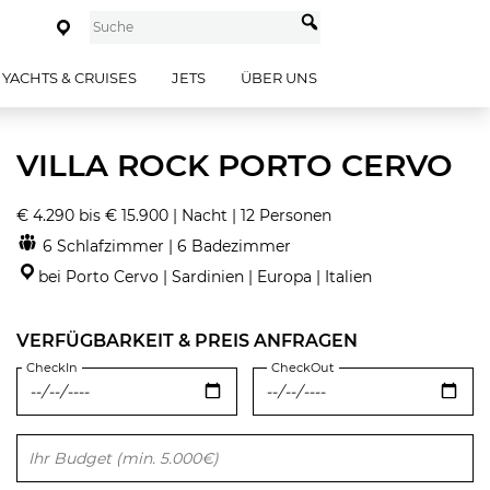
YACHTS & CRUISES
JETS
ÜBER UNS
VILLA ROCK PORTO CERVO
€ 4.290 bis € 15.900 | Nacht | 12 Personen
6 Schlafzimmer | 6 Badezimmer
bei Porto Cervo | Sardinien | Europa | Italien
VERFÜGBARKEIT & PREIS ANFRAGEN
CheckIn
CheckOut
Bitte lasse dieses Feld leer.