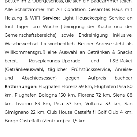
Betten im 2. Obergeschoss, die sich ein Badezimmer teilen.
Alle Schlafzimmer mit Air Condition. Gesamtes Haus mit
Heizung & WIFI
Service:
Light Housekeeping Service an
fünf Tagen pro Woche (Reinigung der Küche und der
Gemeinschaftsbereiche) sowie Endreinigung inklusive.
Wäschewechsel 1 x wöchentlich. Bei der Anreise steht als
Willkommensgruß eine Auswahl an Getränken & Snacks
bereit. Reiseplanungs-Upgrade und F&B-Paket
(Getränkeauswahl, täglicher Frühstücksservice, Anreise-
und Abschiedsessen) gegen Aufpreis buchbar
Entfernungen:
Flughafen Florenz 59 km,
Flughafen Pisa 50
km,
Flughafen Bologna 150 km, Florenz 72 km, Siena 68
km, Livorno
63 km, Pisa
57 km, Volterra 33 km, San
Gimignano 22
km, Club House Castelfalfi Golf Club 4 km,
Borgo Castelfalfi (Zentrum) ca. 1,5 km.