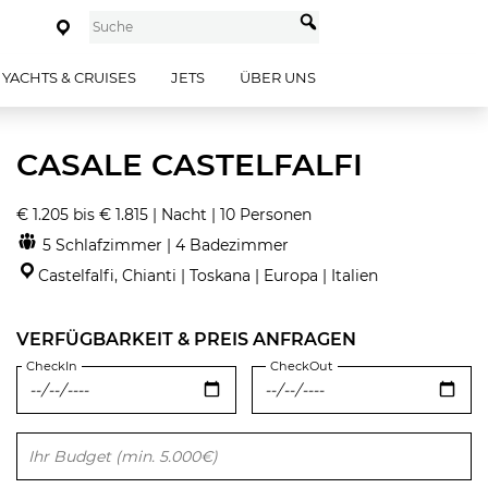
YACHTS & CRUISES
JETS
ÜBER UNS
CASALE CASTELFALFI
€ 1.205 bis € 1.815 | Nacht | 10 Personen
5 Schlafzimmer | 4 Badezimmer
Castelfalfi, Chianti | Toskana | Europa | Italien
VERFÜGBARKEIT & PREIS ANFRAGEN
CheckIn
CheckOut
Bitte lasse dieses Feld leer.