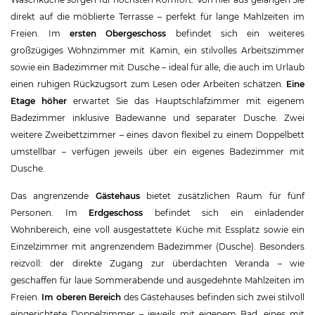
direkt auf die möblierte Terrasse – perfekt für lange Mahlzeiten im
Freien. Im
ersten Obergeschoss
befindet sich ein weiteres
großzügiges Wohnzimmer mit Kamin, ein stilvolles Arbeitszimmer
sowie ein Badezimmer mit Dusche – ideal für alle, die auch im Urlaub
einen ruhigen Rückzugsort zum Lesen oder Arbeiten schätzen.
Eine
Etage höher
erwartet Sie das Hauptschlafzimmer mit eigenem
Badezimmer inklusive Badewanne und separater Dusche. Zwei
weitere Zweibettzimmer – eines davon flexibel zu einem Doppelbett
umstellbar – verfügen jeweils über ein eigenes Badezimmer mit
Dusche.
Das angrenzende
Gästehaus
bietet zusätzlichen Raum für fünf
Personen. Im
Erdgeschoss
befindet sich ein einladender
Wohnbereich, eine voll ausgestattete Küche mit Essplatz sowie ein
Einzelzimmer mit angrenzendem Badezimmer (Dusche). Besonders
reizvoll: der direkte Zugang zur überdachten Veranda – wie
geschaffen für laue Sommerabende und ausgedehnte Mahlzeiten im
Freien.
Im oberen Bereich
des Gästehauses befinden sich zwei stilvoll
eingerichtete Doppelzimmer – jeweils mit eigenem Bad, eines mit