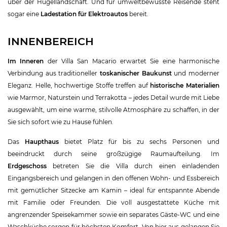
über der Hügellandschaft. Und für umweltbewusste Reisende steht
sogar eine
Ladestation für Elektroautos
bereit.
INNENBEREICH
Im Inneren
der Villa San Macario erwartet Sie eine harmonische
Verbindung aus traditioneller
toskanischer Baukunst
und moderner
Eleganz. Helle, hochwertige Stoffe treffen auf
historische Materialien
wie Marmor, Naturstein und Terrakotta – jedes Detail wurde mit Liebe
ausgewählt, um eine warme, stilvolle Atmosphäre zu schaffen, in der
Sie sich sofort wie zu Hause fühlen.
Das
Haupthaus
bietet Platz für bis zu sechs Personen und
beeindruckt durch seine großzügige Raumaufteilung. Im
Erdgeschoss
betreten Sie die Villa durch einen einladenden
Eingangsbereich und gelangen in den offenen Wohn- und Essbereich
mit gemütlicher Sitzecke am Kamin – ideal für entspannte Abende
mit Familie oder Freunden. Die voll ausgestattete Küche mit
angrenzender Speisekammer sowie ein separates Gäste-WC und eine
Waschküche sorgen für höchsten Komfort. Von hier aus gelangen Sie