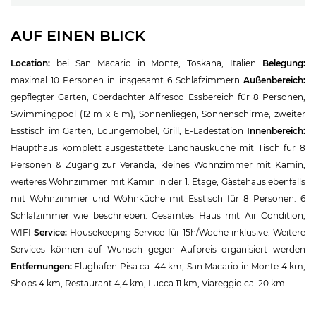
AUF EINEN BLICK
Location:
bei San Macario in Monte, Toskana, Italien
Belegung:
maximal 10 Personen in insgesamt 6 Schlafzimmern
Außenbereich:
gepflegter Garten, überdachter Alfresco Essbereich für 8 Personen,
Swimmingpool (12 m x 6 m), Sonnenliegen, Sonnenschirme, zweiter
Esstisch im Garten, Loungemöbel, Grill, E-Ladestation
Innenbereich:
Haupthaus komplett ausgestattete Landhausküche mit Tisch für 8
Personen & Zugang zur Veranda, kleines Wohnzimmer mit Kamin,
weiteres Wohnzimmer mit Kamin in der 1. Etage, Gästehaus ebenfalls
mit Wohnzimmer und Wohnküche mit Esstisch für 8 Personen. 6
Schlafzimmer wie beschrieben. Gesamtes Haus mit Air Condition,
WIFI
Service:
Housekeeping Service für 15h/Woche inklusive. Weitere
Services können auf Wunsch gegen Aufpreis organisiert werden
Entfernungen:
Flughafen Pisa ca. 44 km, San Macario in Monte 4 km,
Shops 4 km, Restaurant 4,4 km, Lucca 11 km, Viareggio ca. 20 km.