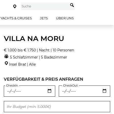
YACHTS & CRUISES
JETS
ÜBER UNS
VILLA NA MORU
€ 1.000 bis € 1.750 | Nacht | 10 Personen
5 Schlafzimmer | 5 Badezimmer
Insel Brač | Alle
VERFÜGBARKEIT & PREIS ANFRAGEN
CheckIn
CheckOut
Bitte lasse dieses Feld leer.