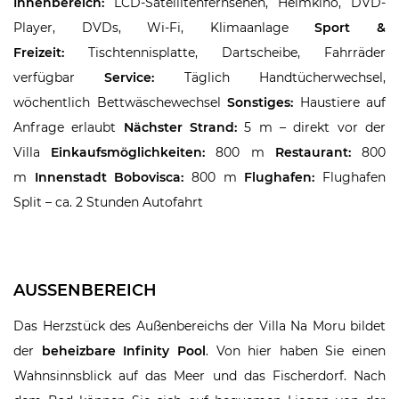
Innenbereich:
LCD-Satellitenfernsehen, Heimkino, DVD-
Player, DVDs, Wi-Fi, Klimaanlage
Sport &
Freizeit:
Tischtennisplatte, Dartscheibe, Fahrräder
verfügbar
Service:
Täglich Handtücherwechsel,
wöchentlich Bettwäschewechsel
Sonstiges:
Haustiere auf
Anfrage erlaubt
Nächster Strand:
5 m – direkt vor der
Villa
Einkaufsmöglichkeiten:
800 m
Restaurant:
800
m
Innenstadt Bobovisca:
800 m
Flughafen:
Flughafen
Split – ca. 2 Stunden Autofahrt
AUSSENBEREICH
Das Herzstück des Außenbereichs der Villa Na Moru bildet
der
beheizbare Infinity Pool
. Von hier haben Sie einen
Wahnsinnsblick auf das Meer und das Fischerdorf. Nach