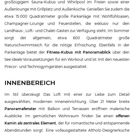
großzügigem Sauna-Kubus und Whirlpool im Freien sowie einer
Außenlounge mit Grillplatz und Außenküche. Genießen Sie zudem die
etwa 15.000 Quadratmeter große Parkanlage mit Wohlfühloasen,
Champagner-Lounge und Feuerstellen, die exklusiv nur den
Landhaus-, Loft- und Chalet-Gästen zur Verfügung steht. Im Sommer
sorgt der allgemein, etwa 600 Quadratmeter große
Naturschwimmteich für die nötige Erfrischung. Ebenfalls in der
Parkanlage bietet der
Fitness-Kubus mit Panoramablick
über den
See ideale Voraussetzungen für ein Workout und ist mit den neuesten
Precor- und Technogymgeräten ausgestattet.
INNENBEREICH
Im Stil überzeugt Das Loft mit einer zur Liebe zum Detail
ausgewählten, modernen Inneneinrichtung. Über 21 Meter breite
Panoramafenster
mit Balkon und Terrassen eröffnen malerische
Ausblicke. Im gemütlichen Wohnraum finden Sie einen
offenen
Kamin als zentrales Element
, der für romantische und entspannende
Abendstunden sorgt. Eine vollausgestattete Altholz-Designerküche