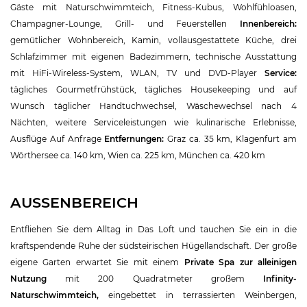
Gäste mit Naturschwimmteich, Fitness-Kubus, Wohlfühloasen,
Champagner-Lounge, Grill- und Feuerstellen
Innenbereich:
gemütlicher Wohnbereich, Kamin, vollausgestattete Küche, drei
Schlafzimmer mit eigenen Badezimmern, technische Ausstattung
mit HiFi-Wireless-System, WLAN, TV und DVD-Player
Service:
tägliches Gourmetfrühstück, tägliches Housekeeping und auf
Wunsch täglicher Handtuchwechsel, Wäschewechsel nach 4
Nächten, weitere Serviceleistungen wie kulinarische Erlebnisse,
Ausflüge Auf Anfrage
Entfernungen:
Graz ca. 35 km, Klagenfurt am
Wörthersee ca. 140 km, Wien ca. 225 km, München ca. 420 km
AUSSENBEREICH
Entfliehen Sie dem Alltag in Das Loft und tauchen Sie ein in die
kraftspendende Ruhe der südsteirischen Hügellandschaft. Der große
eigene Garten erwartet Sie mit einem
Private Spa zur alleinigen
Nutzung
mit 200 Quadratmeter großem
Infinity-
Naturschwimmteich
,
eingebettet in terrassierten Weinbergen,