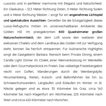
Luxuriös und in perfekter Harmonie mit Eleganz und Natürlichkeit.
Ein Glaskubus – 12,5 Meter Richtung Osten, 5 Meter Richtung Süden
und 4 Meter Richtung Westen – sorgt für ein
angenehmes Lichtspiel
und spektakuläre Aussichten
. Genießen Sie die Einzigartigkeit dieses
Luxus-Refugiums mitten im unverwechselbaren Ambiente des
Golden Hill. Im preisgekrönten
600 Quadratmeter großen
Naturschwimmteich
, der dem Loft sowie den weiteren drei
exklusiven Chalets und dem Landhaus des Golden Hill zur Verfügung
steht, können Sie herrlich entspannen. Für kulinarische Highlights
sorgt die Gastgeberin Barbara Reinisch beim Private Dining, einem
Candle Light Dinner im Chalet, einer Weinverkostung im Weinkeller
oder dem Gourmetpicknick im Freien. Das vielseitige Freizeitangebot
reicht von Golfen, Wanderungen durch die Weinbergidylle,
Mountainbiking, Reiten, Kutsch- und Ballonfahrten bis hin zu
Schneeschuhwandern, Langlaufen und Eislaufen im Winter. In St.
Nikolai gelegen sind es etwa 35 Kilometer bis Graz, circa 140
Kilometer bis nach Klagenfurt am Wörthersee, 225 Kilometer nach
Wien und circa 420 Kilometer nach München.